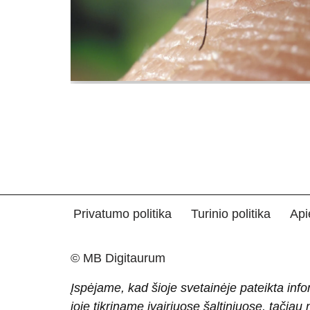
Privatumo politika
Turinio politika
Api
© MB Digitaurum
Įspėjame, kad šioje svetainėje pateikta info
joje tikriname įvairiuose šaltiniuose, tačiau