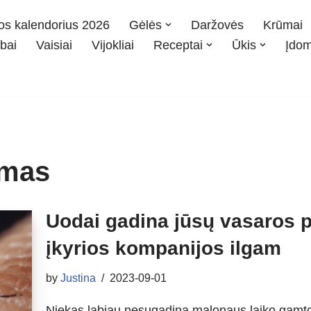
os kalendorius 2026
Gėlės
Daržovės
Krūmai
bai
Vaisiai
Vijokliai
Receptai
Ūkis
Įdo
imas
Uodai gadina jūsų vasaros po
įkyrios kompanijos ilgam
by
Justina
2023-09-01
Niekas labiau nesugadina malonaus laiko gamtoj