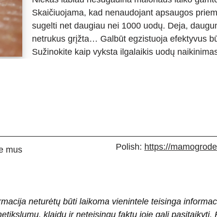
Skaičiuojama, kad nenaudojant apsaugos priem
sugelti net daugiau nei 1000 uodų. Deja, daugu
netrukus grįžta… Galbūt egzistuoja efektyvus bū
Sužinokite kaip vyksta ilgalaikis uodų naikini
Polish:
https://mamogrodek
e mus
rmacija neturėtų būti laikoma vienintele teisinga informac
 netikslumų, klaidų ir neteisingų faktų joje gali pasitaiky