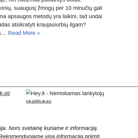
onių, suaugusį žmogų per 10 minučių gali
ma apsaugos metodų yra laikini, tad uodai
das atsikratyti kraujasiurbių ilgam?
mas…
Read More »
.pl/
ija. Nors svetainę kuriame ir informaciją
ti. Rekomenduojame visą informaciją priimti