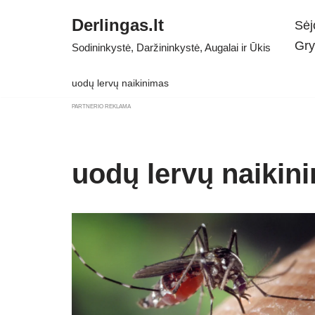
Derlingas.lt
Sėj
Skip
Gry
Sodininkystė, Daržininkystė, Augalai ir Ūkis
to
content
uodų lervų naikinimas
PARTNERIO REKLAMA
uodų lervų naikin