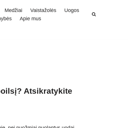
Medžiai
Vaistažolės
Uogos
mybės
Apie mus
ilsį? Atsikratykite
e, nei nuožmiai puolantys uodai.