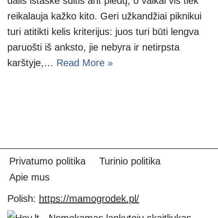
dalis ištaškė sultis ant pledų, o vaikai vis tiek
reikalauja kažko kito. Geri užkandžiai piknikui
turi atitikti kelis kriterijus: juos turi būti lengva
paruošti iš anksto, jie nebyra ir netirpsta
karštyje,…
Read More »
Privatumo politika
Turinio politika
Apie mus
Polish:
https://mamogrodek.pl/