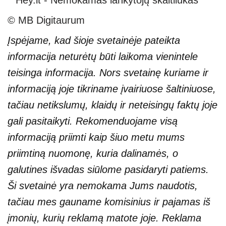
© MB Digitaurum
Įspėjame, kad šioje svetainėje pateikta
informacija neturėtų būti laikoma vienintele
teisinga informacija. Nors svetainę kuriame ir
informaciją joje tikriname įvairiuose šaltiniuose,
tačiau netikslumų, klaidų ir neteisingų faktų joje
gali pasitaikyti. Rekomenduojame visą
informaciją priimti kaip šiuo metu mums
priimtiną nuomonę, kuria dalinamės, o
galutines išvadas siūlome pasidaryti patiems.
Ši svetainė yra nemokama Jums naudotis,
tačiau mes gauname komisinius ir pajamas iš
įmonių, kurių reklamą matote joje. Reklama