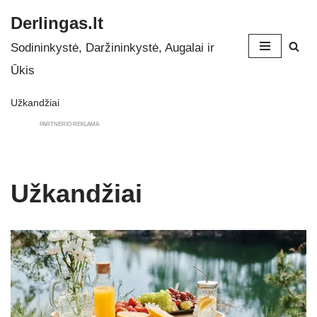
Derlingas.lt
Skip
Sodininkystė, Daržininkystė, Augalai ir
to
Ūkis
content
Užkandžiai
PARTNERIO REKLAMA
Užkandžiai