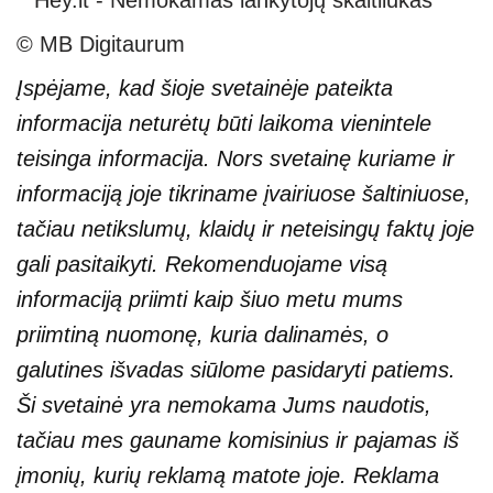
© MB Digitaurum
Įspėjame, kad šioje svetainėje pateikta
informacija neturėtų būti laikoma vienintele
teisinga informacija. Nors svetainę kuriame ir
informaciją joje tikriname įvairiuose šaltiniuose,
tačiau netikslumų, klaidų ir neteisingų faktų joje
gali pasitaikyti. Rekomenduojame visą
informaciją priimti kaip šiuo metu mums
priimtiną nuomonę, kuria dalinamės, o
galutines išvadas siūlome pasidaryti patiems.
Ši svetainė yra nemokama Jums naudotis,
tačiau mes gauname komisinius ir pajamas iš
įmonių, kurių reklamą matote joje. Reklama