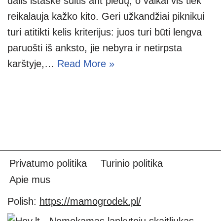
dalis ištaškė sultis ant pledų, o vaikai vis tiek
reikalauja kažko kito. Geri užkandžiai piknikui
turi atitikti kelis kriterijus: juos turi būti lengva
paruošti iš anksto, jie nebyra ir netirpsta
karštyje,…
Read More »
Privatumo politika
Turinio politika
Apie mus
Polish:
https://mamogrodek.pl/