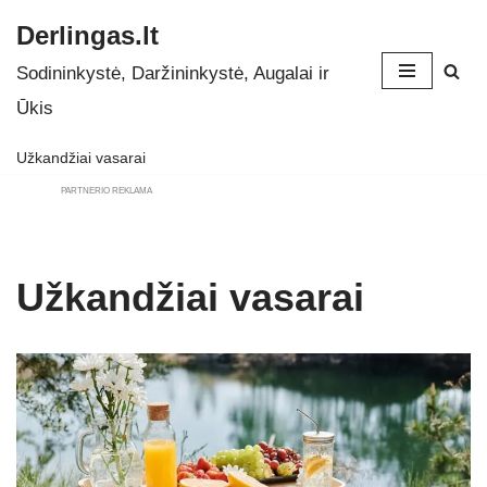
Derlingas.lt
Skip
Sodininkystė, Daržininkystė, Augalai ir
to
Ūkis
content
Užkandžiai vasarai
PARTNERIO REKLAMA
Užkandžiai vasarai