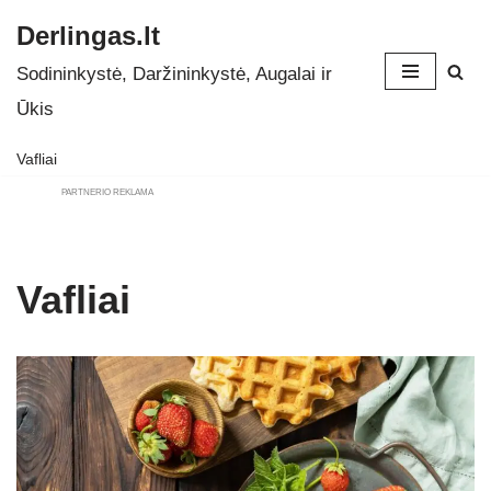
Derlingas.lt
Skip
Sodininkystė, Daržininkystė, Augalai ir
to
Ūkis
content
Vafliai
PARTNERIO REKLAMA
Vafliai