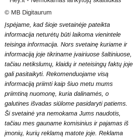
© MB Digitaurum
Įspėjame, kad šioje svetainėje pateikta
informacija neturėtų būti laikoma vienintele
teisinga informacija. Nors svetainę kuriame ir
informaciją joje tikriname įvairiuose šaltiniuose,
tačiau netikslumų, klaidų ir neteisingų faktų joje
gali pasitaikyti. Rekomenduojame visą
informaciją priimti kaip šiuo metu mums
priimtiną nuomonę, kuria dalinamės, o
galutines išvadas siūlome pasidaryti patiems.
Ši svetainė yra nemokama Jums naudotis,
tačiau mes gauname komisinius ir pajamas iš
įmonių, kurių reklamą matote joje. Reklama