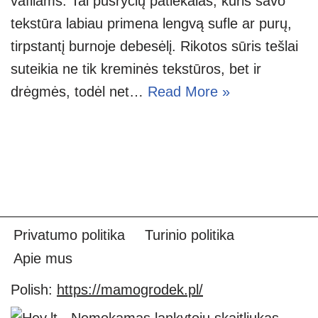
vafliams. Tai pusryčių patiekalas, kuris savo
tekstūra labiau primena lengvą sufle ar purų,
tirpstantį burnoje debesėlį. Rikotos sūris tešlai
suteikia ne tik kreminės tekstūros, bet ir
drėgmės, todėl net…
Read More »
Privatumo politika
Turinio politika
Apie mus
Polish:
https://mamogrodek.pl/