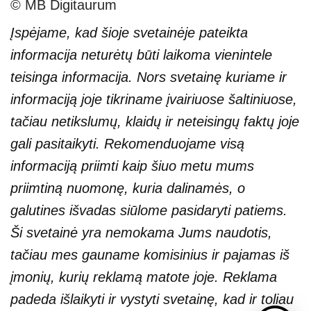
© MB Digitaurum
Įspėjame, kad šioje svetainėje pateikta
informacija neturėtų būti laikoma vienintele
teisinga informacija. Nors svetainę kuriame ir
informaciją joje tikriname įvairiuose šaltiniuose,
tačiau netikslumų, klaidų ir neteisingų faktų joje
gali pasitaikyti. Rekomenduojame visą
informaciją priimti kaip šiuo metu mums
priimtiną nuomonę, kuria dalinamės, o
galutines išvadas siūlome pasidaryti patiems.
Ši svetainė yra nemokama Jums naudotis,
tačiau mes gauname komisinius ir pajamas iš
įmonių, kurių reklamą matote joje. Reklama
padeda išlaikyti ir vystyti svetainę, kad ir toliau