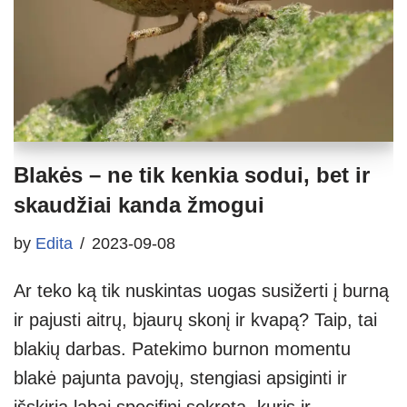
Blakės – ne tik kenkia sodui, bet ir
skaudžiai kanda žmogui
by
Edita
2023-09-08
Ar teko ką tik nuskintas uogas susižerti į burną
ir pajusti aitrų, bjaurų skonį ir kvapą? Taip, tai
blakių darbas. Patekimo burnon momentu
blakė pajunta pavojų, stengiasi apsiginti ir
išskiria labai specifinį sekretą, kuris ir