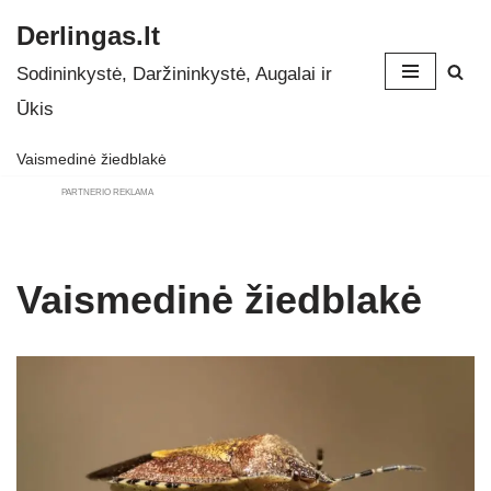
Derlingas.lt
Skip
Sodininkystė, Daržininkystė, Augalai ir
to
Ūkis
content
Vaismedinė žiedblakė
PARTNERIO REKLAMA
Vaismedinė žiedblakė