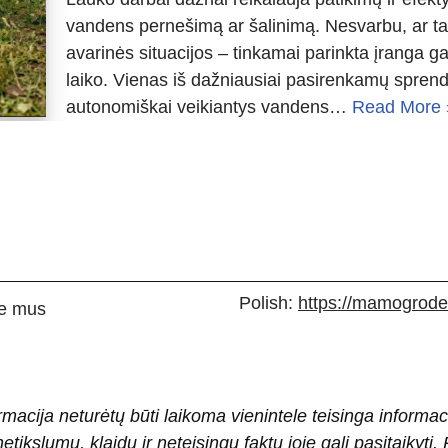
vandens pernešimą ar šalinimą. Nesvarbu, ar ta
avarinės situacijos – tinkamai parinkta įranga gal
laiko. Vienas iš dažniausiai pasirenkamų sprend
autonomiškai veikiantys vandens…
Read More 
Polish:
https://mamogrodek
e mus
rmacija neturėtų būti laikoma vienintele teisinga informac
 netikslumų, klaidų ir neteisingų faktų joje gali pasitaiky