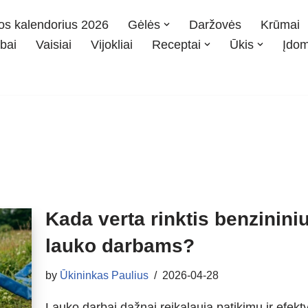
os kalendorius 2026
Gėlės
Daržovės
Krūmai
bai
Vaisiai
Vijokliai
Receptai
Ūkis
Įdo
Kada verta rinktis benzinini
lauko darbams?
by
Ūkininkas Paulius
2026-04-28
Lauko darbai dažnai reikalauja patikimų ir efek