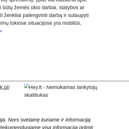
i būtų žemės ūkio darbai, statybos ar
i ženkliai palengvinti darbą ir sutaupyti
imų tokiose situacijose yra mobilūs,
»
.pl/
ija. Nors svetainę kuriame ir informaciją
ti. Rekomenduojame visą informaciją priimti