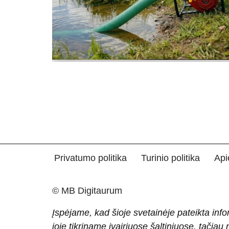
Privatumo politika
Turinio politika
Api
© MB Digitaurum
Įspėjame, kad šioje svetainėje pateikta info
joje tikriname įvairiuose šaltiniuose, tačiau