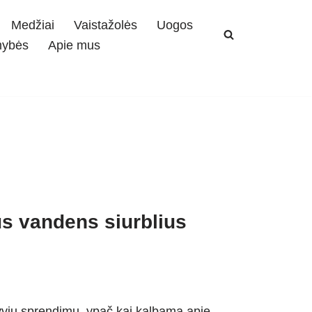
Medžiai
Vaistažolės
Uogos
mybės
Apie mus
us vandens siurblius
tyvių sprendimų, ypač kai kalbama apie