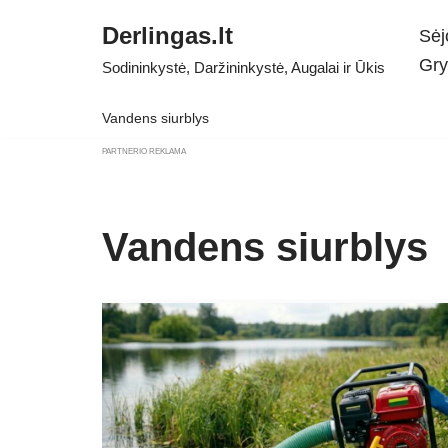
Derlingas.lt
Sėj
Skip
Gry
Sodininkystė, Daržininkystė, Augalai ir Ūkis
to
content
Vandens siurblys
PARTNERIO REKLAMA
Vandens siurblys