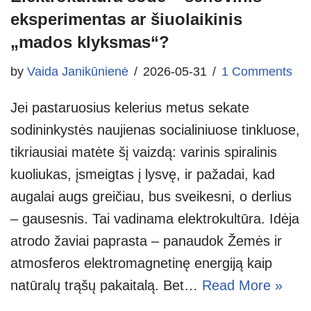
eksperimentas ar šiuolaikinis
„mados klyksmas“?
by
Vaida Janikūnienė
2026-05-31
1 Comments
Jei pastaruosius kelerius metus sekate
sodininkystės naujienas socialiniuose tinkluose,
tikriausiai matėte šį vaizdą: varinis spiralinis
kuoliukas, įsmeigtas į lysvę, ir pažadai, kad
augalai augs greičiau, bus sveikesni, o derlius
– gausesnis. Tai vadinama elektrokultūra. Idėja
atrodo žaviai paprasta – panaudok Žemės ir
atmosferos elektromagnetinę energiją kaip
natūralų trąšų pakaitalą. Bet…
Read More »