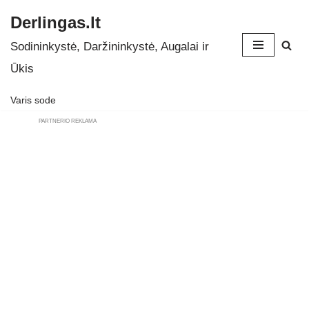
Derlingas.lt
Skip
Sodininkystė, Daržininkystė, Augalai ir
to
Ūkis
content
Varis sode
PARTNERIO REKLAMA