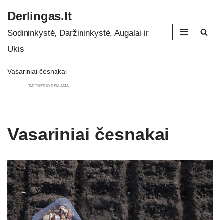
Derlingas.lt
Skip
Sodininkystė, Daržininkystė, Augalai ir
to
Ūkis
content
Vasariniai česnakai
PARTNERIO REKLAMA
Vasariniai česnakai