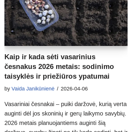
Kaip ir kada sėti vasarinius
česnakus 2026 metais: sodinimo
taisyklės ir priežiūros ypatumai
by
Vaida Janikūnienė
2026-04-06
Vasariniai česnakai – puiki daržovė, kurią verta
auginti dėl jos skoninių ir gerų laikymo savybių.
2026 metais planuojantiems auginti šią