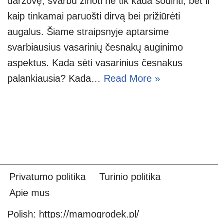
daržovę, svarbu žinoti ne tik kada sodinti, bet ir
kaip tinkamai paruošti dirvą bei prižiūrėti
augalus. Šiame straipsnyje aptarsime
svarbiausius vasarinių česnakų auginimo
aspektus. Kada sėti vasarinius česnakus
palankiausia? Kada…
Read More »
Privatumo politika
Turinio politika
Apie mus
Polish:
https://mamogrodek.pl/