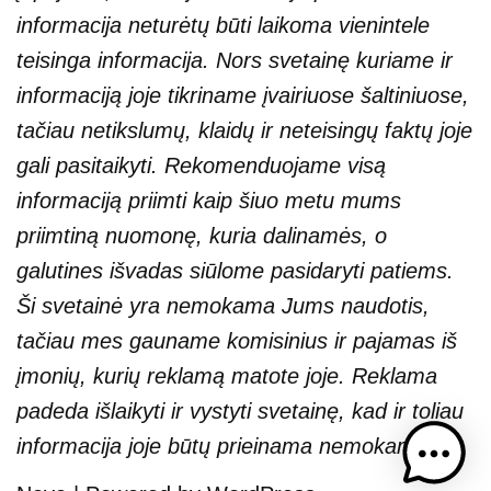
informacija neturėtų būti laikoma vienintele
teisinga informacija. Nors svetainę kuriame ir
informaciją joje tikriname įvairiuose šaltiniuose,
tačiau netikslumų, klaidų ir neteisingų faktų joje
gali pasitaikyti. Rekomenduojame visą
informaciją priimti kaip šiuo metu mums
priimtiną nuomonę, kuria dalinamės, o
galutines išvadas siūlome pasidaryti patiems.
Ši svetainė yra nemokama Jums naudotis,
tačiau mes gauname komisinius ir pajamas iš
įmonių, kurių reklamą matote joje. Reklama
padeda išlaikyti ir vystyti svetainę, kad ir toliau
informacija joje būtų prieinama nemokamai.