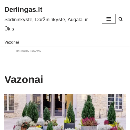
Derlingas.lt
Skip
Sodininkystė, Daržininkystė, Augalai ir
to
Ūkis
content
Vazonai
PARTNERIO REKLAMA
Vazonai