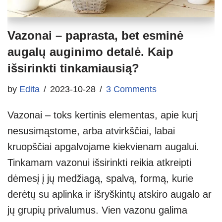
Vazonai – paprasta, bet esminė
augalų auginimo detalė. Kaip
išsirinkti tinkamiausią?
by
Edita
2023-10-28
3 Comments
Vazonai – toks kertinis elementas, apie kurį
nesusimąstome, arba atvirkščiai, labai
kruopščiai apgalvojame kiekvienam augalui.
Tinkamam vazonui išsirinkti reikia atkreipti
dėmesį į jų medžiagą, spalvą, formą, kurie
derėtų su aplinka ir išryškintų atskiro augalo ar
jų grupių privalumus. Vien vazonu galima