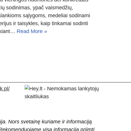
žių sodinimas, ypač vaismedžių,
palankioms sąlygoms, medeliai sodinami
erijus ir taisykles, kaip tinkamai sodinti
ukiant…
Read More »
.pl/
ija. Nors svetainę kuriame ir informaciją
ti. Rekomenduojame visą informaciją priimti