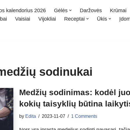
os kalendorius 2026
Gėlės
Daržovės
Krūmai
bai
Vaisiai
Vijokliai
Receptai
Ūkis
Įdo
medžių sodinukai
Medžių sodinimas: kodėl juos
kokių taisyklių būtina laikyt
by
Edita
2023-11-07
1 Comments
Nors yra įprasta medelius sodinti pavasarį, ta