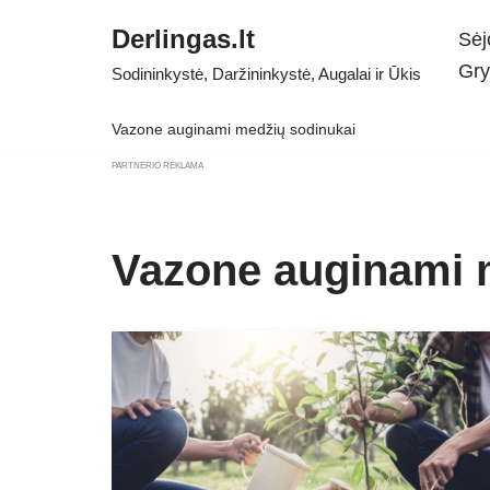
Derlingas.lt
Sėj
Skip
Gry
Sodininkystė, Daržininkystė, Augalai ir Ūkis
to
content
Vazone auginami medžių sodinukai
PARTNERIO REKLAMA
Vazone auginami 