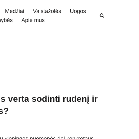
Medžiai
Vaistažolės
Uogos
mybės
Apie mus
 verta sodinti rudenį ir
is?
čiau vieningos nuomonės dėl konkretaus