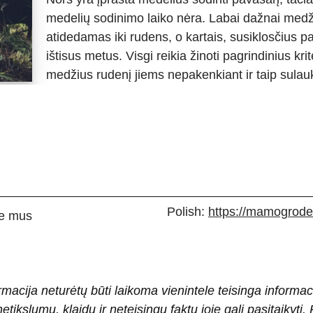
medelių sodinimo laiko nėra. Labai dažnai med
atidedamas iki rudens, o kartais, susiklosčius 
ištisus metus. Visgi reikia žinoti pagrindinius krit
medžius rudenį jiems nepakenkiant ir taip sula
Polish:
https://mamogrodek
e mus
rmacija neturėtų būti laikoma vienintele teisinga informac
 netikslumų, klaidų ir neteisingų faktų joje gali pasitaiky