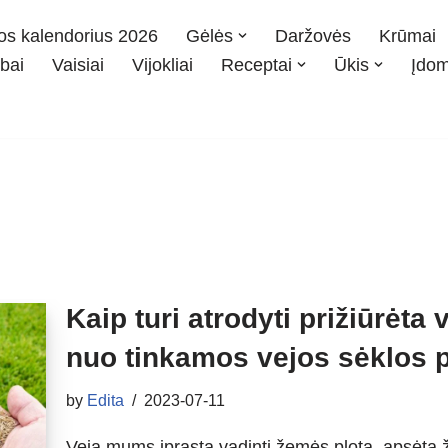
os kalendorius 2026
Gėlės
Daržovės
Krūmai
bai
Vaisiai
Vijokliai
Receptai
Ūkis
Įdo
Kaip turi atrodyti prižiūrėta
nuo tinkamos vejos sėklos 
by
Edita
2023-07-11
Veja mums įprasta vadinti žemės plotą, apsėtą ž