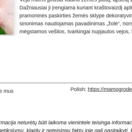
Dažniausiai ji įrengiama kuriant kraštovaizdį a
pramoninės paskirties žemės sklype dekoratyvinia
sinonimas naudojamas pavadinimas „žolė“, nors 
mėgstamos vešlios, tvarkingai nupjautos vejos, 
Polish:
https://mamogrodek
e mus
rmacija neturėtų būti laikoma vienintele teisinga informac
 netikslumų, klaidų ir neteisingų faktų joje gali pasitaiky