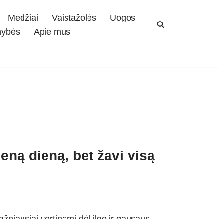
Medžiai
Vaistažolės
Uogos
mybės
Apie mus
ieną dieną, bet žavi visą
ažniausiai vertinami dėl ilgo ir gausaus