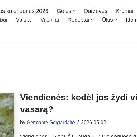
os kalendorius 2026
Gėlės
Daržovės
Krūmai
bai
Vaisiai
Vijokliai
Receptai
Ūkis
Įdo
Viendienės: kodėl jos žydi v
vasarą?
by
Germantė Gergardaitė
2026-05-02
Viendienės – vieni iš tų augalų, kurie soduose d