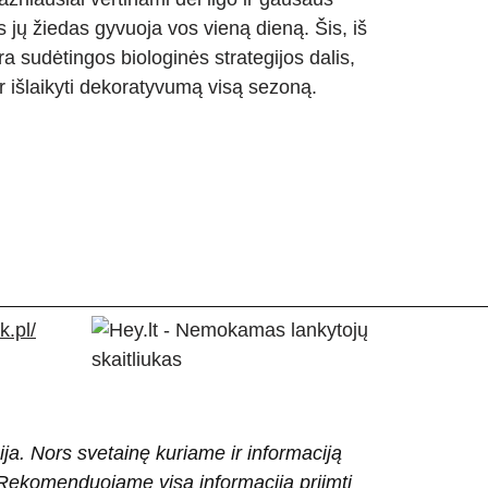
 jų žiedas gyvuoja vos vieną dieną. Šis, iš
a sudėtingos biologinės strategijos dalis,
ir išlaikyti dekoratyvumą visą sezoną.
.pl/
ija. Nors svetainę kuriame ir informaciją
ti. Rekomenduojame visą informaciją priimti