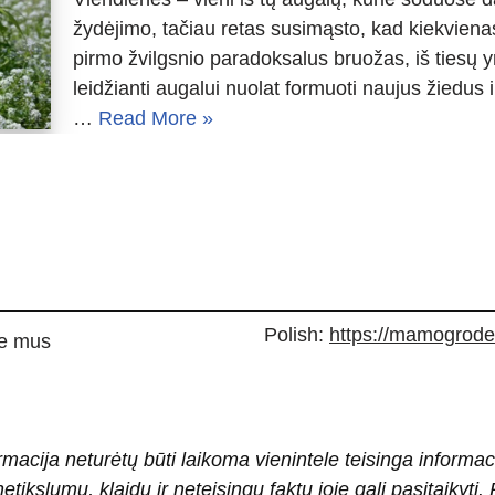
žydėjimo, tačiau retas susimąsto, kad kiekvienas
pirmo žvilgsnio paradoksalus bruožas, iš tiesų yr
leidžianti augalui nuolat formuoti naujus žiedus 
…
Read More »
Polish:
https://mamogrodek
e mus
rmacija neturėtų būti laikoma vienintele teisinga informac
 netikslumų, klaidų ir neteisingų faktų joje gali pasitaiky