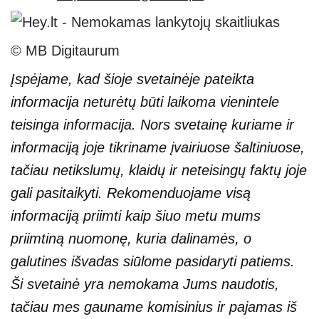
© MB Digitaurum
Įspėjame, kad šioje svetainėje pateikta
informacija neturėtų būti laikoma vienintele
teisinga informacija. Nors svetainę kuriame ir
informaciją joje tikriname įvairiuose šaltiniuose,
tačiau netikslumų, klaidų ir neteisingų faktų joje
gali pasitaikyti. Rekomenduojame visą
informaciją priimti kaip šiuo metu mums
priimtiną nuomonę, kuria dalinamės, o
galutines išvadas siūlome pasidaryti patiems.
Ši svetainė yra nemokama Jums naudotis,
tačiau mes gauname komisinius ir pajamas iš