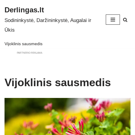
Derlingas.lt
Skip
Sodininkystė, Daržininkystė, Augalai ir
to
Ūkis
content
Vijoklinis sausmedis
PARTNERIO REKLAMA
Vijoklinis sausmedis