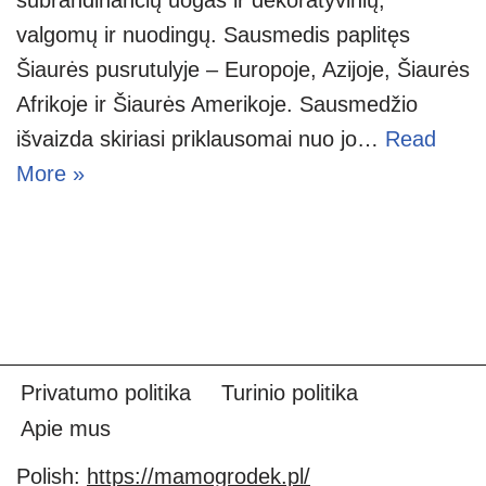
valgomų ir nuodingų. Sausmedis paplitęs
Šiaurės pusrutulyje – Europoje, Azijoje, Šiaurės
Afrikoje ir Šiaurės Amerikoje. Sausmedžio
išvaizda skiriasi priklausomai nuo jo…
Read
More »
Privatumo politika
Turinio politika
Apie mus
Polish:
https://mamogrodek.pl/