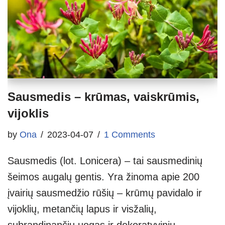
Sausmedis – krūmas, vaiskrūmis,
vijoklis
by
Ona
2023-04-07
1 Comments
Sausmedis (lot. Lonicera) – tai sausmedinių
šeimos augalų gentis. Yra žinoma apie 200
įvairių sausmedžio rūšių – krūmų pavidalo ir
vijoklių, metančių lapus ir visžalių,
subrandinančių uogas ir dekoratyvinių,