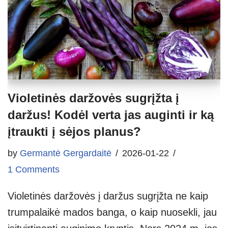
Violetinės daržovės sugrįžta į
daržus! Kodėl verta jas auginti ir ką
įtraukti į sėjos planus?
by
Germantė Gergardaitė
2026-01-22
1 Comments
Violetinės daržovės į daržus sugrįžta ne kaip
trumpalaikė mados banga, o kaip nuosekli, jau