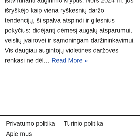
įsitvirtinanti auginimo kryptis. Nors 2024 m. jos
išryškėjo kaip viena ryškesnių daržo
tendencijų, ši spalva atspindi ir gilesnius
pokyčius: didėjantį dėmesį augalų atsparumui,
veislių įvairovei ir sąmoningam daržininkavimui.
Vis daugiau augintojų violetines daržoves
renkasi ne dėl…
Read More »
Privatumo politika
Turinio politika
Apie mus