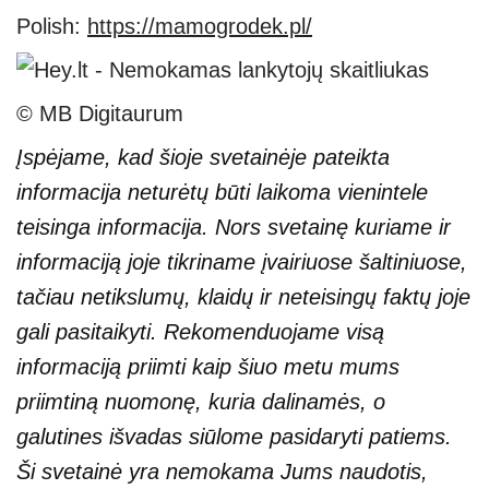
Polish:
https://mamogrodek.pl/
© MB Digitaurum
Įspėjame, kad šioje svetainėje pateikta
informacija neturėtų būti laikoma vienintele
teisinga informacija. Nors svetainę kuriame ir
informaciją joje tikriname įvairiuose šaltiniuose,
tačiau netikslumų, klaidų ir neteisingų faktų joje
gali pasitaikyti. Rekomenduojame visą
informaciją priimti kaip šiuo metu mums
priimtiną nuomonę, kuria dalinamės, o
galutines išvadas siūlome pasidaryti patiems.
Ši svetainė yra nemokama Jums naudotis,