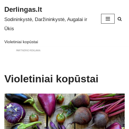
Derlingas.lt
Skip
Sodininkystė, Daržininkystė, Augalai ir
to
Ūkis
content
Violetiniai kopūstai
PARTNERIO REKLAMA
Violetiniai kopūstai