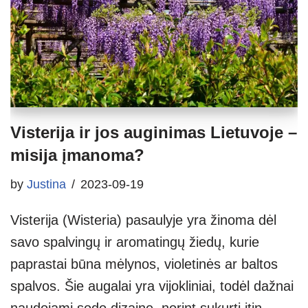
Visterija ir jos auginimas Lietuvoje –
misija įmanoma?
by
Justina
2023-09-19
Visterija (Wisteria) pasaulyje yra žinoma dėl
savo spalvingų ir aromatingų žiedų, kurie
paprastai būna mėlynos, violetinės ar baltos
spalvos. Šie augalai yra vijokliniai, todėl dažnai
naudojami sodo dizaine, norint sukurti itin