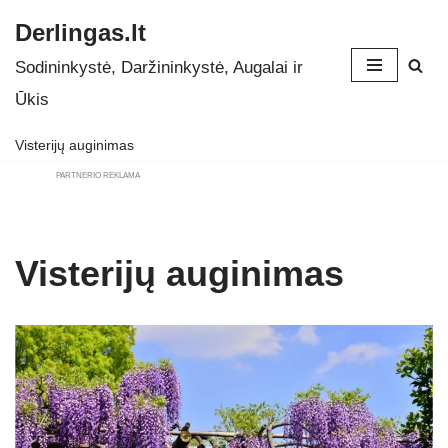
Derlingas.lt
Skip
Sodininkystė, Daržininkystė, Augalai ir
to
Ūkis
content
Visterijų auginimas
PARTNERIO REKLAMA
Visterijų auginimas