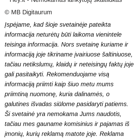
© MB Digitaurum
Įspėjame, kad šioje svetainėje pateikta
informacija neturėtų būti laikoma vienintele
teisinga informacija. Nors svetainę kuriame ir
informaciją joje tikriname įvairiuose šaltiniuose,
tačiau netikslumų, klaidų ir neteisingų faktų joje
gali pasitaikyti. Rekomenduojame visą
informaciją priimti kaip šiuo metu mums
priimtiną nuomonę, kuria dalinamės, o
galutines išvadas siūlome pasidaryti patiems.
Ši svetainė yra nemokama Jums naudotis,
tačiau mes gauname komisinius ir pajamas iš
įmonių, kurių reklamą matote joje. Reklama