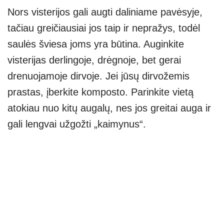
Nors visterijos gali augti daliniame pavėsyje,
tačiau greičiausiai jos taip ir nepražys, todėl
saulės šviesa joms yra būtina. Auginkite
visterijas derlingoje, drėgnoje, bet gerai
drenuojamoje dirvoje. Jei jūsų dirvožemis
prastas, įberkite komposto. Parinkite vietą
atokiau nuo kitų augalų, nes jos greitai auga ir
gali lengvai užgožti „kaimynus“.