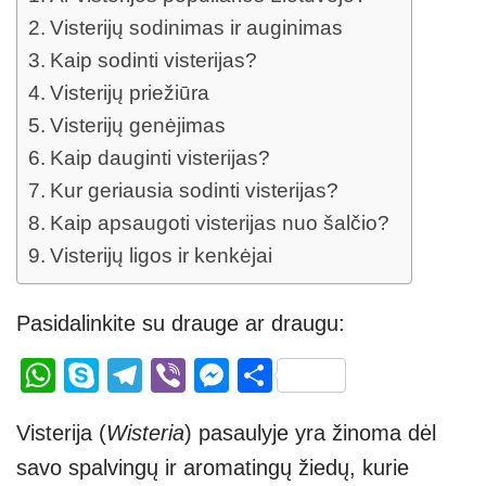
Visterijų sodinimas ir auginimas
Kaip sodinti visterijas?
Visterijų priežiūra
Visterijų genėjimas
Kaip dauginti visterijas?
Kur geriausia sodinti visterijas?
Kaip apsaugoti visterijas nuo šalčio?
Visterijų ligos ir kenkėjai
Pasidalinkite su drauge ar draugu:
W
S
T
Vi
M
S
h
ky
el
b
e
h
Visterija (
Wisteria
) pasaulyje yra žinoma dėl
at
p
e
er
ss
ar
savo spalvingų ir aromatingų žiedų, kurie
s
e
gr
e
e