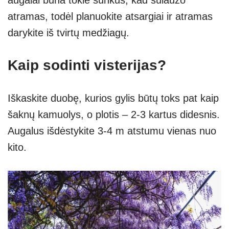
augalai būna tokie sunkūs, kad sulaužo
atramas, todėl planuokite atsargiai ir atramas
darykite iš tvirtų medžiagų.
Kaip sodinti visterijas?
Iškaskite duobę, kurios gylis būtų toks pat kaip
šaknų kamuolys, o plotis – 2-3 kartus didesnis.
Augalus išdėstykite 3-4 m atstumu vienas nuo
kito.