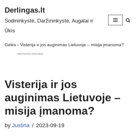
Derlingas.lt
Skip
Sodininkystė, Daržininkystė, Augalai ir
to
Ūkis
content
Gėlės
›
Visterija ir jos auginimas Lietuvoje – misija įmanoma?
PARTNERIO REKLAMA
Visterija ir jos
auginimas Lietuvoje –
misija įmanoma?
by
Justina
2023-09-19