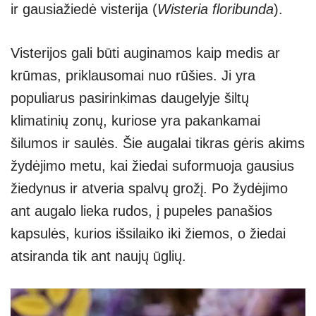
ir gausiažiedė visterija (
Wisteria floribunda
).
Visterijos gali būti auginamos kaip medis ar
krūmas, priklausomai nuo rūšies. Ji yra
populiarus pasirinkimas daugelyje šiltų
klimatinių zonų, kuriose yra pakankamai
šilumos ir saulės. Šie augalai tikras gėris akims
žydėjimo metu, kai žiedai suformuoja gausius
žiedynus ir atveria spalvų grožį. Po žydėjimo
ant augalo lieka rudos, į pupeles panašios
kapsulės, kurios išsilaiko iki žiemos, o žiedai
atsiranda tik ant naujų ūglių.