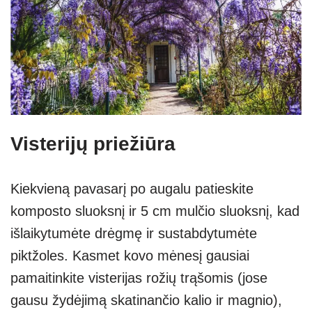
Visterijų priežiūra
Kiekvieną pavasarį po augalu patieskite
komposto sluoksnį ir 5 cm mulčio sluoksnį, kad
išlaikytumėte drėgmę ir sustabdytumėte
piktžoles. Kasmet kovo mėnesį gausiai
pamaitinkite visterijas rožių trąšomis (jose
gausu žydėjimą skatinančio kalio ir magnio),