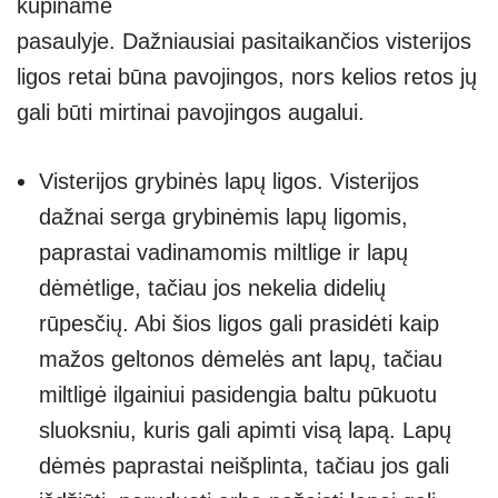
kupiname
pasaulyje. Dažniausiai pasitaikančios visterijos
ligos retai būna pavojingos, nors kelios retos jų
gali būti mirtinai pavojingos augalui.
Visterijos grybinės lapų ligos. Visterijos
dažnai serga grybinėmis lapų ligomis,
paprastai vadinamomis miltlige ir lapų
dėmėtlige, tačiau jos nekelia didelių
rūpesčių. Abi šios ligos gali prasidėti kaip
mažos geltonos dėmelės ant lapų, tačiau
miltligė ilgainiui pasidengia baltu pūkuotu
sluoksniu, kuris gali apimti visą lapą. Lapų
dėmės paprastai neišplinta, tačiau jos gali