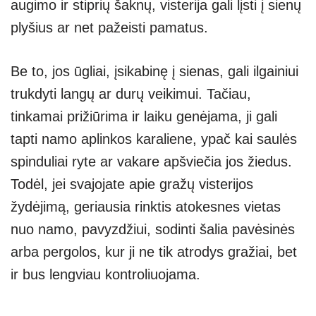
augimo ir stiprių šaknų, visterija gali lįsti į sienų
plyšius ar net pažeisti pamatus.
Be to, jos ūgliai, įsikabinę į sienas, gali ilgainiui
trukdyti langų ar durų veikimui. Tačiau,
tinkamai prižiūrima ir laiku genėjama, ji gali
tapti namo aplinkos karaliene, ypač kai saulės
spinduliai ryte ar vakare apšviečia jos žiedus.
Todėl, jei svajojate apie gražų visterijos
žydėjimą, geriausia rinktis atokesnes vietas
nuo namo, pavyzdžiui, sodinti šalia pavėsinės
arba pergolos, kur ji ne tik atrodys gražiai, bet
ir bus lengviau kontroliuojama.