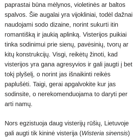
paprastai būna mėlynos, violetinės ar baltos
A
a
n
spalvos. Šie augalai yra vijokliniai, todėl dažnai
p
m
g
naudojami sodo dizaine, norint sukurti itin
p
er
romantišką ir jaukią aplinką. Visterijos puikiai
tinka sodinimui prie sienų, pavėsinių, tvorų ar
kitų konstrukcijų. Visgi, reikėtų žinoti, kad
visterijos yra gana agresyvios ir gali įaugti į bet
tokį plyšelį, o norint jas išnaikinti reikės
paplušėti. Taigi, gerai apgalvokite kur jas
sodinsite, o nerekomenduojama to daryti per
arti namų.
Nors egzistuoja daug visterijų rūšių, Lietuvoje
gali augti tik kininė visterija (
Wisteria sinensis
)