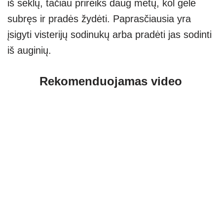
iš sėklų, tačiau prireiks daug metų, kol gėlė
subręs ir pradės žydėti. Paprasčiausia yra
įsigyti visterijų sodinukų arba pradėti jas sodinti
iš auginių.
Rekomenduojamas video