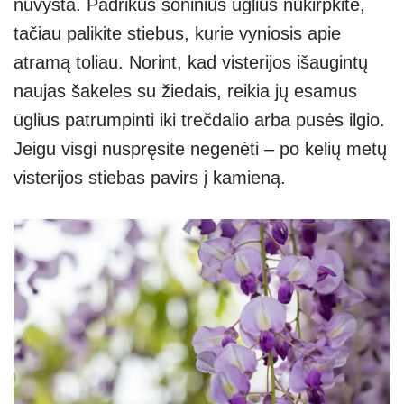
nuvysta. Padrikus šoninius ūglius nukirpkite,
tačiau palikite stiebus, kurie vyniosis apie
atramą toliau. Norint, kad visterijos išaugintų
naujas šakeles su žiedais, reikia jų esamus
ūglius patrumpinti iki trečdalio arba pusės ilgio.
Jeigu visgi nuspręsite negenėti – po kelių metų
visterijos stiebas pavirs į kamieną.