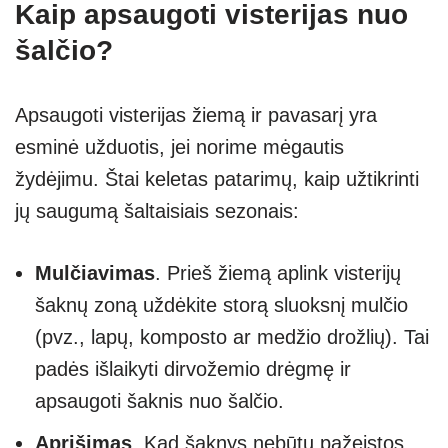
Kaip apsaugoti visterijas nuo
šalčio?
Apsaugoti visterijas žiemą ir pavasarį yra
esminė užduotis, jei norime mėgautis
žydėjimu. Štai keletas patarimų, kaip užtikrinti
jų saugumą šaltaisiais sezonais:
Mulčiavimas
. Prieš žiemą aplink visterijų
šaknų zoną uždėkite storą sluoksnį mulčio
(pvz., lapų, komposto ar medžio drožlių). Tai
padės išlaikyti dirvožemio drėgmę ir
apsaugoti šaknis nuo šalčio.
Aprišimas
. Kad šaknys nebūtų pažeistos