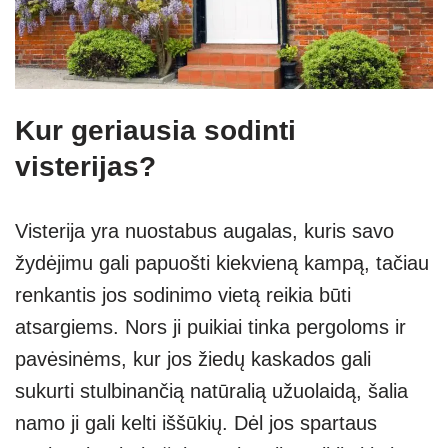
Kur geriausia sodinti
visterijas?
Visterija yra nuostabus augalas, kuris savo
žydėjimu gali papuošti kiekvieną kampą, tačiau
renkantis jos sodinimo vietą reikia būti
atsargiems. Nors ji puikiai tinka pergoloms ir
pavėsinėms, kur jos žiedų kaskados gali
sukurti stulbinančią natūralią užuolaidą, šalia
namo ji gali kelti iššūkių. Dėl jos spartaus