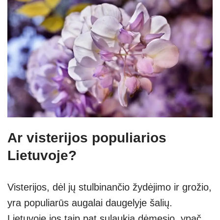
Ar visterijos populiarios
Lietuvoje?
Visterijos, dėl jų stulbinančio žydėjimo ir grožio,
yra populiarūs augalai daugelyje šalių.
Lietuvoje jos taip pat sulaukia dėmesio, ypač