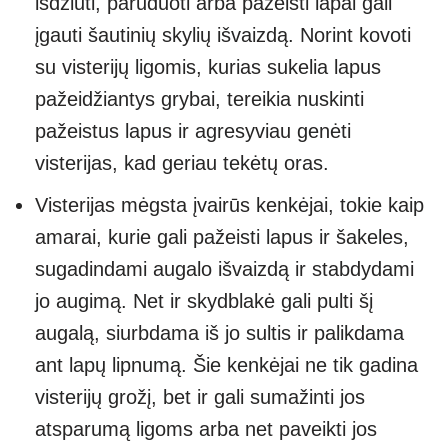
išdžiūti, paruduoti arba pažeisti lapai gali
įgauti šautinių skylių išvaizdą. Norint kovoti
su visterijų ligomis, kurias sukelia lapus
pažeidžiantys grybai, tereikia nuskinti
pažeistus lapus ir agresyviau genėti
visterijas, kad geriau tekėtų oras.
Visterijas mėgsta įvairūs kenkėjai, tokie kaip
amarai, kurie gali pažeisti lapus ir šakeles,
sugadindami augalo išvaizdą ir stabdydami
jo augimą. Net ir skydblakė gali pulti šį
augalą, siurbdama iš jo sultis ir palikdama
ant lapų lipnumą. Šie kenkėjai ne tik gadina
visterijų grožį, bet ir gali sumažinti jos
atsparumą ligoms arba net paveikti jos