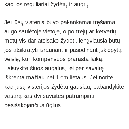
kad jos reguliariai žydėtų ir augtų.
Jei jūsų visterija buvo pakankamai tręšiama,
augo saulėtoje vietoje, o po trejų ar ketverių
metų vis dar atsisako žydėti, lengviausia būtų
jos atsikratyti išraunant ir pasodinant įskiepytą
veislę, kuri kompensuos prarastą laiką.
Laistykite šiuos augalus, jei per savaitę
iškrenta mažiau nei 1 cm lietaus. Jei norite,
kad jūsų visterijos žydėtų gausiau, pabandykite
vasarą kas dvi savaites patrumpinti
besišakojančius ūglius.