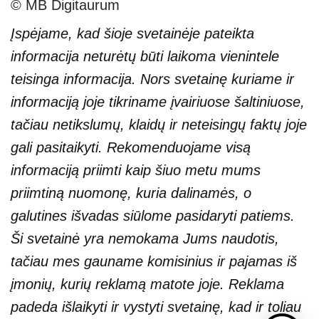
© MB Digitaurum
Įspėjame, kad šioje svetainėje pateikta
informacija neturėtų būti laikoma vienintele
teisinga informacija. Nors svetainę kuriame ir
informaciją joje tikriname įvairiuose šaltiniuose,
tačiau netikslumų, klaidų ir neteisingų faktų joje
gali pasitaikyti. Rekomenduojame visą
informaciją priimti kaip šiuo metu mums
priimtiną nuomonę, kuria dalinamės, o
galutines išvadas siūlome pasidaryti patiems.
Ši svetainė yra nemokama Jums naudotis,
tačiau mes gauname komisinius ir pajamas iš
įmonių, kurių reklamą matote joje. Reklama
padeda išlaikyti ir vystyti svetainę, kad ir toliau