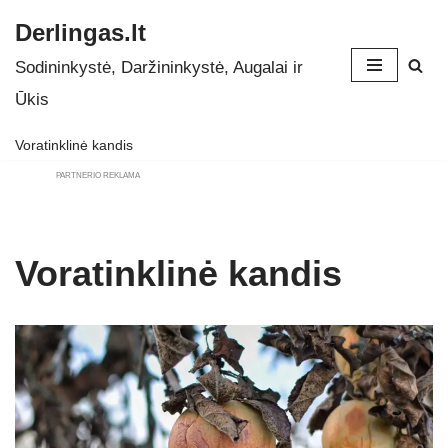
Derlingas.lt
Skip
Sodininkystė, Daržininkystė, Augalai ir
to
Ūkis
content
Voratinklinė kandis
PARTNERIO REKLAMA
Voratinklinė kandis