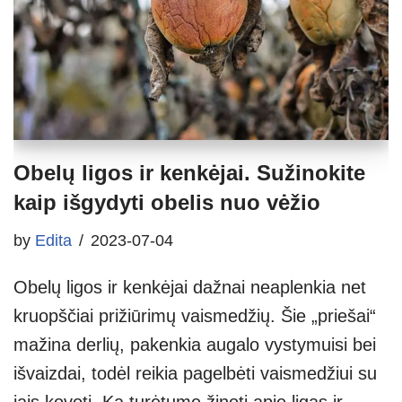
Obelų ligos ir kenkėjai. Sužinokite
kaip išgydyti obelis nuo vėžio
by
Edita
2023-07-04
Obelų ligos ir kenkėjai dažnai neaplenkia net
kruopščiai prižiūrimų vaismedžių. Šie „priešai“
mažina derlių, pakenkia augalo vystymuisi bei
išvaizdai, todėl reikia pagelbėti vaismedžiui su
jais kovoti. Ką turėtume žinoti apie ligas ir