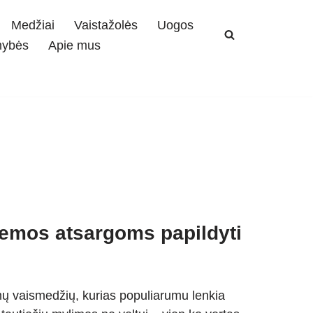
Medžiai
Vaistažolės
Uogos
mybės
Apie mus
žiemos atsargoms papildyti
mų vaismedžių, kurias populiarumu lenkia