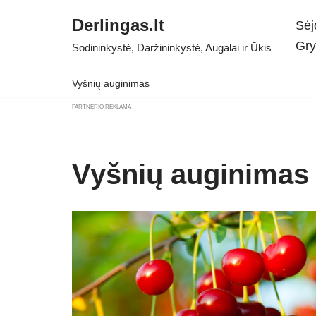
Derlingas.lt
Sėj
Skip
Gry
Sodininkystė, Daržininkystė, Augalai ir Ūkis
to
content
Vyšnių auginimas
PARTNERIO REKLAMA
Vyšnių auginimas