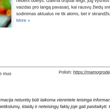
nebent obelys. Galima drąsiai teigti, jog vyšnios
vaizdas pro langą pavasarį, kai rausvų žiedų sn
sodinimas aktualus ne tik akims, bet ir skrandži
More »
Polish:
https://mamogrodek
e mus
rmacija neturėtų būti laikoma vienintele teisinga informac
 netikslumų, klaidų ir neteisingų faktų joje gali pasitaiky