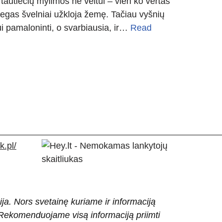
 tautiečių mylimos ne veltui – vien ko vertas
iegas švelniai užkloja žemę. Tačiau vyšnių
ui pamaloninti, o svarbiausia, ir…
Read
.pl/
ija. Nors svetainę kuriame ir informaciją
ti. Rekomenduojame visą informaciją priimti