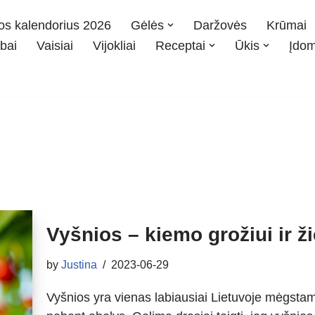
os kalendorius 2026
Gėlės
Daržovės
Krūmai
bai
Vaisiai
Vijokliai
Receptai
Ūkis
Įdo
Vyšnios – kiemo grožiui ir 
by
Justina
2023-06-29
Vyšnios yra vienas labiausiai Lietuvoje mėgsta