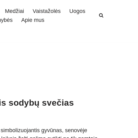
Medžiai
Vaistažolės
Uogos
mybės
Apie mus
tis sodybų svečias
ę simbolizuojantis gyvūnas, senovėje