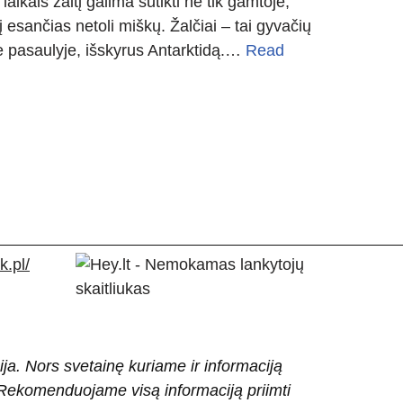
laikais žaltį galima sutikti ne tik gamtoje,
į esančias netoli miškų. Žalčiai – tai gyvačių
me pasaulyje, išskyrus Antarktidą.…
Read
.pl/
ija. Nors svetainę kuriame ir informaciją
ti. Rekomenduojame visą informaciją priimti