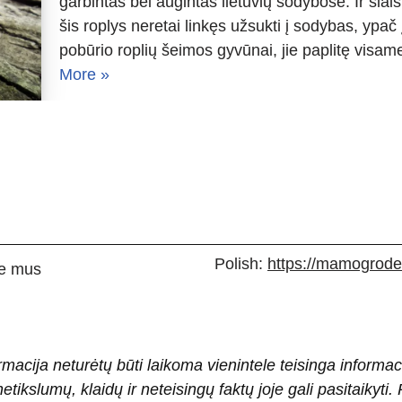
garbintas bei augintas lietuvių sodybose. Ir šiais 
šis roplys neretai linkęs užsukti į sodybas, ypač 
pobūrio roplių šeimos gyvūnai, jie paplitę visa
More »
Polish:
https://mamogrodek
e mus
rmacija neturėtų būti laikoma vienintele teisinga informac
 netikslumų, klaidų ir neteisingų faktų joje gali pasitaiky