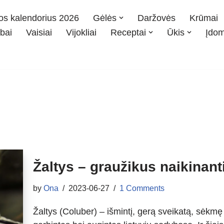
os kalendorius 2026
Gėlės
Daržovės
Krūmai
bai
Vaisiai
Vijokliai
Receptai
Ūkis
Įdo
Žaltys – graužikus naikinan
by
Ona
2023-06-27
1 Comments
Žaltys (Coluber) – išmintį, gerą sveikatą, sėkm