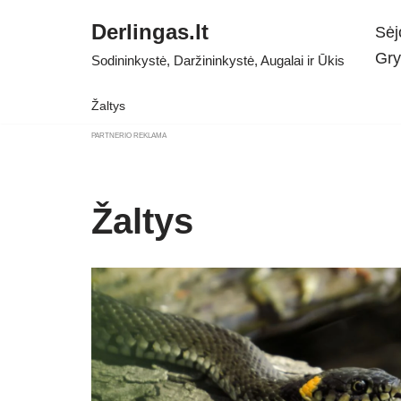
Derlingas.lt
Sėj
Skip
Gry
Sodininkystė, Daržininkystė, Augalai ir Ūkis
to
content
Žaltys
PARTNERIO REKLAMA
Žaltys