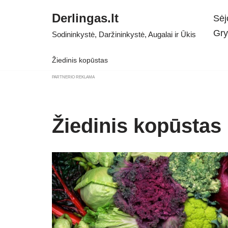
Derlingas.lt
Sėj
Skip
Gry
Sodininkystė, Daržininkystė, Augalai ir Ūkis
to
content
Žiedinis kopūstas
PARTNERIO REKLAMA
Žiedinis kopūstas