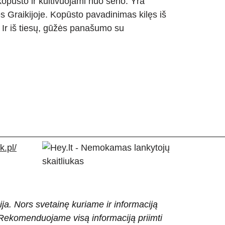
 kopūsto ir kultivuojami nuo seno. Yra
 Graikijoje. Kopūsto pavadinimas kilęs iš
. Ir iš tiesų, gūžės panašumo su
.pl/
ija. Nors svetainę kuriame ir informaciją
ti. Rekomenduojame visą informaciją priimti