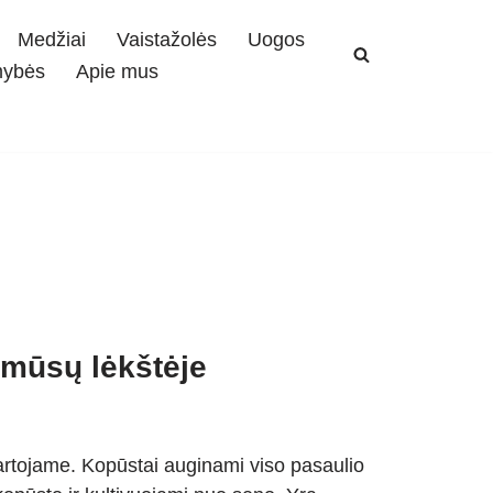
Medžiai
Vaistažolės
Uogos
mybės
Apie mus
 mūsų lėkštėje
artojame. Kopūstai auginami viso pasaulio