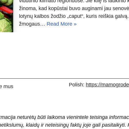
vidutinio klimato regionuose. Jie kilę iš laukinio
žinoma, kad kopūstai buvo auginami jau senovės
lotynų kalbos žodžio „caput“, kuris reiškia galvą
žmogaus…
Read More »
Polish:
https://mamogrodek
e mus
rmacija neturėtų būti laikoma vienintele teisinga informac
 netikslumų, klaidų ir neteisingų faktų joje gali pasitaiky