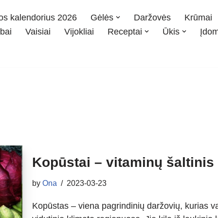
os kalendorius 2026
Gėlės
Daržovės
Krūmai
bai
Vaisiai
Vijokliai
Receptai
Ūkis
Įdo
Kopūstai – vitaminų šaltinis
by
Ona
2023-03-23
Kopūstas – viena pagrindinių daržovių, kurias v