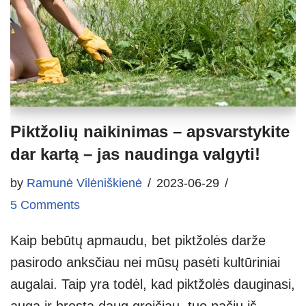
Piktžolių naikinimas – apsvarstykite
dar kartą – jas naudinga valgyti!
by
Ramunė Vilėniškienė
2023-06-29
5 Comments
Kaip bebūtų apmaudu, bet piktžolės darže
pasirodo anksčiau nei mūsų pasėti kultūriniai
augalai. Taip yra todėl, kad piktžolės dauginasi,
auga ir bręsta daug greičiau, tuo pačiu iš