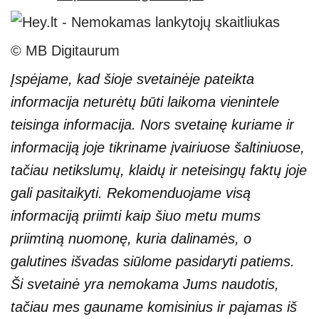
© MB Digitaurum
Įspėjame, kad šioje svetainėje pateikta
informacija neturėtų būti laikoma vienintele
teisinga informacija. Nors svetainę kuriame ir
informaciją joje tikriname įvairiuose šaltiniuose,
tačiau netikslumų, klaidų ir neteisingų faktų joje
gali pasitaikyti. Rekomenduojame visą
informaciją priimti kaip šiuo metu mums
priimtiną nuomonę, kuria dalinamės, o
galutines išvadas siūlome pasidaryti patiems.
Ši svetainė yra nemokama Jums naudotis,
tačiau mes gauname komisinius ir pajamas iš