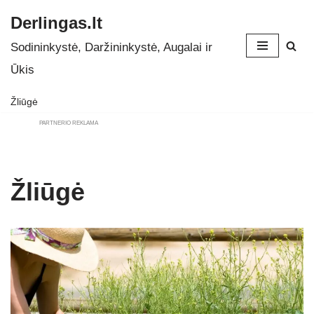
Derlingas.lt
Skip
Sodininkystė, Daržininkystė, Augalai ir
to
Ūkis
content
Žliūgė
PARTNERIO REKLAMA
Žliūgė