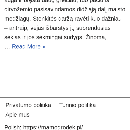
dirvožemio pasisavindamos didžiąją dalį maisto
medžiagų. Stenkitės daržą ravėti kuo dažniau
– antraip, vėjas išbarstys jų subrendusias
sėklas ir jos sėkmingai sudygs. Žinoma,
…
Read More »
Privatumo politika
Turinio politika
Apie mus
Polish:
https://mamogrodek.pl/