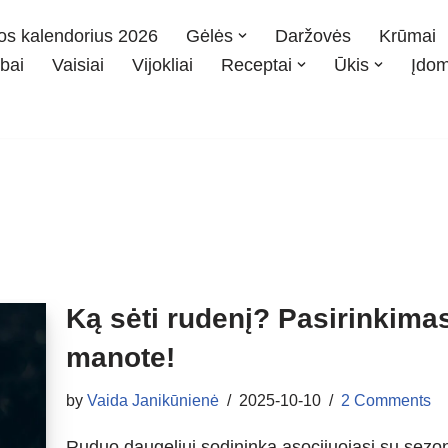
os kalendorius 2026
Gėlės
Daržovės
Krūmai
bai
Vaisiai
Vijokliai
Receptai
Ūkis
Įdo
Ką sėti rudenį? Pasirinkimas
manote!
by
Vaida Janikūnienė
2025-10-10
2 Comments
Ruduo daugeliui sodininką asocijuojasi su sezon