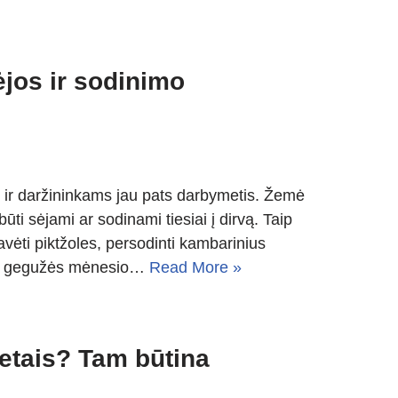
jos ir sodinimo
ir daržininkams jau pats darbymetis. Žemė
ūti sėjami ar sodinami tiesiai į dirvą. Taip
 ravėti piktžoles, persodinti kambarinius
ria gegužės mėnesio…
Read More »
etais? Tam būtina