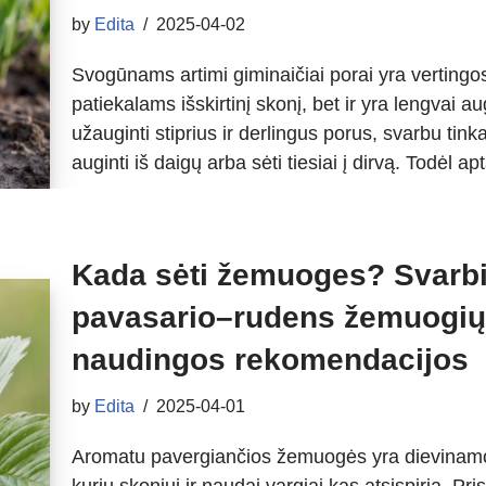
by
Edita
2025-04-02
Svogūnams artimi giminaičiai porai yra vertingos
patiekalams išskirtinį skonį, bet ir yra lengvai 
užauginti stiprius ir derlingus porus, svarbu tin
auginti iš daigų arba sėti tiesiai į dirvą. Todėl 
Kada sėti žemuoges? Svarb
pavasario–rudens žemuogių 
naudingos rekomendacijos
by
Edita
2025-04-01
Aromatu pavergiančios žemuogės yra dievinamo
kurių skoniui ir naudai vargiai kas atsispiria. Pri