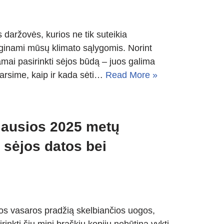
 daržovės, kurios ne tik suteikia
auginami mūsų klimato sąlygomis. Norint
kamai pasirinkti sėjos būdą – juos galima
aptarsime, kaip ir kada sėti…
Read More »
iausios 2025 metų
sėjos datos bei
s vasaros pradžią skelbiančios uogos,
sirinkti šių mini braškių kopijų nebūtina vykti