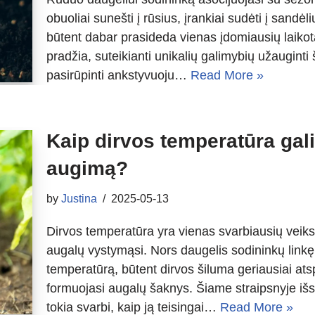
obuoliai sunešti į rūsius, įrankiai sudėti į sandė
būtent dabar prasideda vienas įdomiausių laikot
pradžia, suteikianti unikalių galimybių užauginti
pasirūpinti ankstyvuoju…
Read More »
Kaip dirvos temperatūra gali
augimą?
by
Justina
2025-05-13
Dirvos temperatūra yra vienas svarbiausių veik
augalų vystymąsi. Nors daugelis sodininkų linkę 
temperatūrą, būtent dirvos šiluma geriausiai ats
formuojasi augalų šaknys. Šiame straipsnyje iš
tokia svarbi, kaip ją teisingai…
Read More »