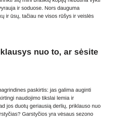
ivyrauja ir soduose. Nors dauguma
 ir ūsų, tačiau ne visos rūšys ir veislės
iklausys nuo to, ar sėsite
pagrindines paskirtis: jas galima auginti
rtingi naudojimo tikslai lemia ir
ad jos duotų geriausią derlių, priklauso nuo
arstyčias? Garstyčios yra vėsaus sezono