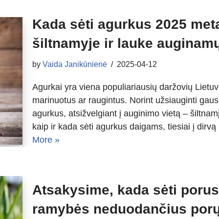
Kada sėti agurkus 2025 meta
šiltnamyje ir lauke auginam
by
Vaida Janikūnienė
2025-04-12
Agurkai yra viena populiariausių daržovių Lietuv
marinuotus ar raugintus. Norint užsiauginti gausų
agurkus, atsižvelgiant į auginimo vietą – šiltna
kaip ir kada sėti agurkus daigams, tiesiai į dir
More »
Atsakysime, kada sėti porus š
ramybės neduodančius porų