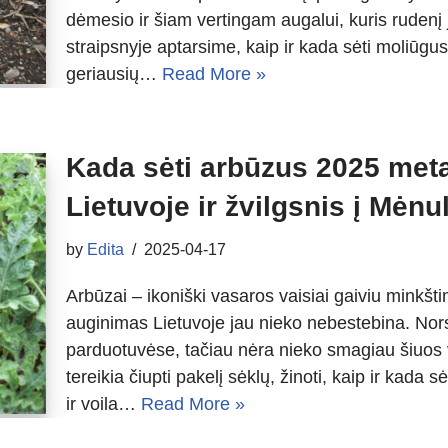
dėmesio ir šiam vertingam augalui, kuris ruden
straipsnyje aptarsime, kaip ir kada sėti moliūg
geriausių…
Read More »
Kada sėti arbūzus 2025 meta
Lietuvoje ir žvilgsnis į Mėn
by
Edita
2025-04-17
Arbūzai – ikoniški vasaros vaisiai gaiviu minkštim
auginimas Lietuvoje jau nieko nebestebina. Nors 
parduotuvėse, tačiau nėra nieko smagiau šiuos v
tereikia čiupti pakelį sėklų, žinoti, kaip ir kada sė
ir voila…
Read More »