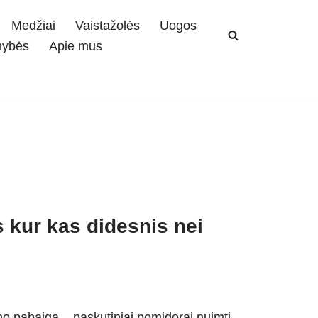
Medžiai
Vaistažolės
Uogos
mybės
Apie mus
 kur kas didesnis nei
o pabaiga – paskutiniai pomidorai nuimti,