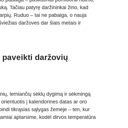
liuką. Tačiau patyrę daržininkai žino, kad
arpių. Ruduo – tai ne pabaiga, o nauja
 šviežias daržoves dar šiais metais ir
 paveikti daržovių
snių, lemiančių sėklų dygimą ir sėkmingą
orientuotis į kalendorines datas ar oro
pindi tikrąsias sąlygas žemėje – ten, kur
samiai aptarsime, kodėl dirvos temperatūra