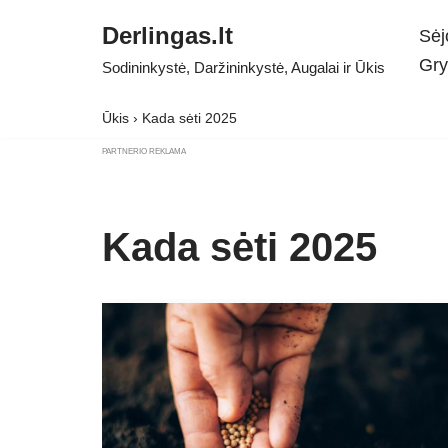
Derlingas.lt
Sėj
Skip
Gry
Sodininkystė, Daržininkystė, Augalai ir Ūkis
to
content
Ūkis
›
Kada sėti 2025
PARTNERIO REKLAMA
Kada sėti 2025