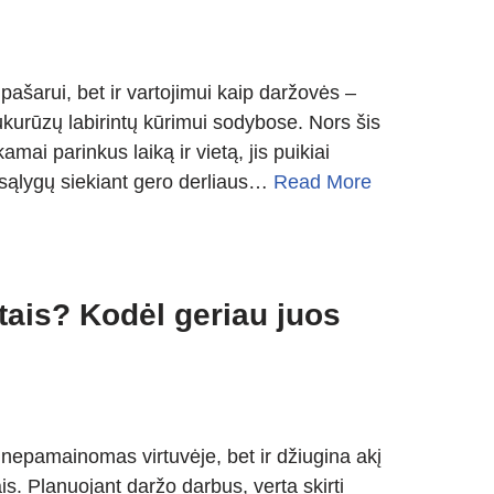
pašarui, bet ir vartojimui kaip daržovės –
ukurūzų labirintų kūrimui sodybose. Nors šis
mai parinkus laiką ir vietą, jis puikiai
 sąlygų siekiant gero derliaus…
Read More
ais? Kodėl geriau juos
 nepamainomas virtuvėje, bet ir džiugina akį
s. Planuojant daržo darbus, verta skirti