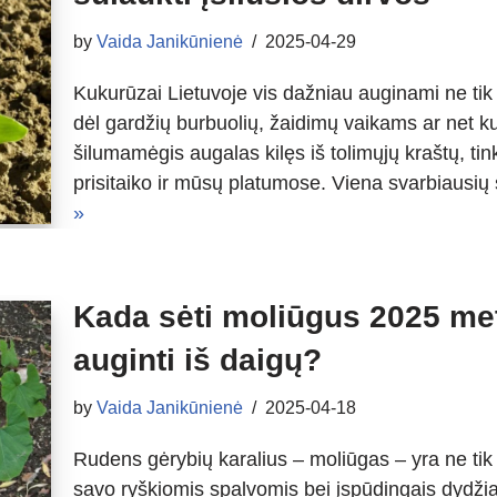
by
Vaida Janikūnienė
2025-04-29
Kukurūzai Lietuvoje vis dažniau auginami ne tik 
dėl gardžių burbuolių, žaidimų vaikams ar net k
šilumamėgis augalas kilęs iš tolimųjų kraštų, tinka
prisitaiko ir mūsų platumose. Viena svarbiausių
»
Kada sėti moliūgus 2025 met
auginti iš daigų?
by
Vaida Janikūnienė
2025-04-18
Rudens gėrybių karalius – moliūgas – yra ne tik
savo ryškiomis spalvomis bei įspūdingais dydžiai