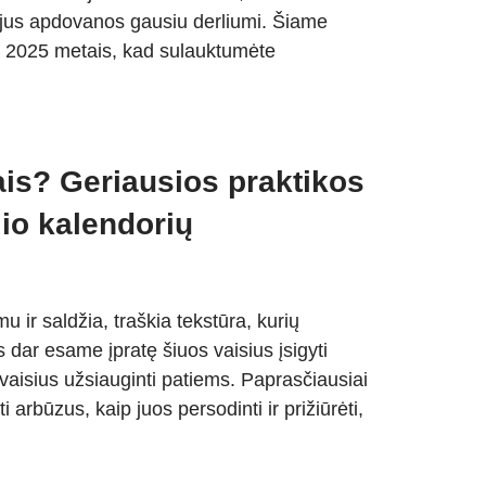
į jus apdovanos gausiu derliumi. Šiame
us 2025 metais, kad sulauktumėte
is? Geriausios praktikos
ulio kalendorių
u ir saldžia, traškia tekstūra, kurių
dar esame įpratę šiuos vaisius įsigyti
aisius užsiauginti patiems. Paprasčiausiai
ti arbūzus, kaip juos persodinti ir prižiūrėti,