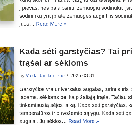
į pievas, nes palaipsniui žemuogių sodinukai įs
sodininkų yra įpratę žemuoges auginti iš sodinukų
juos…
Read More »
Kada sėti garstyčias? Tai pr
trąšai ar sėkloms
by
Vaida Janikūnienė
2025-03-31
Garstyčios yra universalus augalas, turintis tris 
lapams, sėkloms bei kaip žaliąją trąšą. Tačiau ski
tinkamiausią sėjos laiką. Kada sėti garstyčias, k
temperatūros ir dirvožemio sąlygų. Kada sėti g
augalai. Jų sėklos…
Read More »