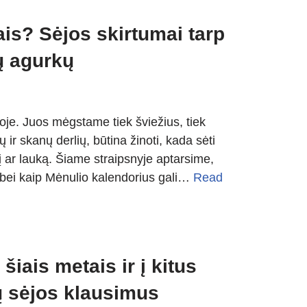
is? Sėjos skirtumai tarp
ų agurkų
oje. Juos mėgstame tiek šviežius, tiek
 ir skanų derlių, būtina žinoti, kada sėti
mį ar lauką. Šiame straipsnyje aptarsime,
vą bei kaip Mėnulio kalendorius gali…
Read
iais metais ir į kitus
 sėjos klausimus