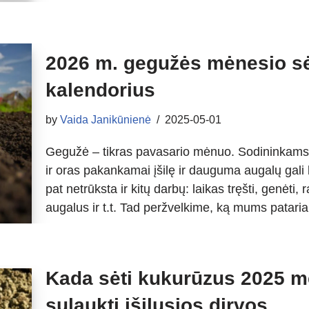
2026 m. gegužės mėnesio sė
kalendorius
by
Vaida Janikūnienė
2025-05-01
Gegužė – tikras pavasario mėnuo. Sodininkams 
ir oras pakankamai įšilę ir dauguma augalų gali b
pat netrūksta ir kitų darbų: laikas tręšti, genėti,
augalus ir t.t. Tad peržvelkime, ką mums pata
Kada sėti kukurūzus 2025 m
sulaukti įšilusios dirvos