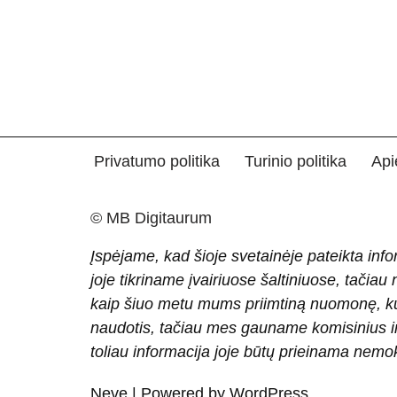
Privatumo politika
Turinio politika
Api
© MB Digitaurum
Įspėjame, kad šioje svetainėje pateikta info
joje tikriname įvairiuose šaltiniuose, tačiau
kaip šiuo metu mums priimtiną nuomonę, ku
naudotis, tačiau mes gauname komisinius ir 
toliau informacija joje būtų prieinama nem
Neve
| Powered by
WordPress