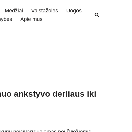
Medžiai
Vaistažolės
Uogos
mybės
Apie mus
uo ankstyvo derliaus iki
 kurių neįsivaizduojamas nei šviežiomis