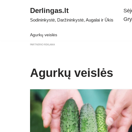
Derlingas.lt
Sėj
Skip
Gry
Sodininkystė, Daržininkystė, Augalai ir Ūkis
to
content
Agurkų veislės
PARTNERIO REKLAMA
Agurkų veislės