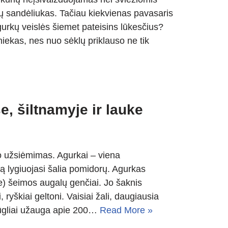
ų sandėliukas. Tačiau kiekvienas pavasaris
gurkų veislės šiemet pateisins lūkesčius?
 niekas, nes nuo sėklų priklauso ne tik
 šiltnamyje ir lauke
o užsiėmimas. Agurkai – viena
ą lygiuojasi šalia pomidorų. Agurkas
e) šeimos augalų genčiai. Jo šaknis
, ryškiai geltoni. Vaisiai žali, daugiausia
ų ūgliai užauga apie 200…
Read More »