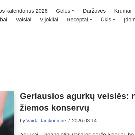
os kalendorius 2026
Gėlės
Daržovės
Krūmai
bai
Vaisiai
Vijokliai
Receptai
Ūkis
Įdo
Geriausios agurkų veislės: n
žiemos konservų
by
Vaida Janikūnienė
2026-03-14
Agurkai – neabejotini vasaros daržo lyderiai, be