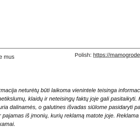
Polish:
https://mamogrodek
e mus
rmacija neturėtų būti laikoma vienintele teisinga informac
 netikslumų, klaidų ir neteisingų faktų joje gali pasitaiky
ria dalinamės, o galutines išvadas siūlome pasidaryti 
pajamas iš įmonių, kurių reklamą matote joje. Reklama pad
okamai.