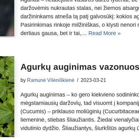
daržovėmis nukrautas stalas, nei žiemos atsarg
daržininkams atneša tą patį galvosūkį: kokios a
Pasirinkimas rinkoje milžiniškas, o klysti nenori
derliaus gausa, bet ir tai,…
Read More »
Agurkų auginimas vazonuose,
by
Ramunė Vilėniškienė
2023-03-21
Agurkų auginimas – ko gero kiekvieno sodinink
mėgstamiausių daržovių, tad visuomt į kompanij
(Cucumis) – priklauso moliūginių (Cucurbitacea
liemeninė, stiebas šliaužiantis. Žiedai vienalyčiai
vidutinio dydžio. Šliaužiantys, šiurkštūs agurk