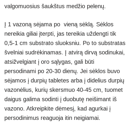
valgomuosius šaukštus medžio pelenų.
Į 1 vazoną sėjama po vieną sėklą. Sėklos
nereikia giliai įterpti, jas tereikia uždengti tik
0,5-1 cm substrato sluoksniu. Po to substratas
švelniai sudrėkinamas. Į atvirą dirvą sodinukai,
atsižvelgiant į oro sąlygas, gali būti
persodinami po 20-30 dienų. Jei sėklos buvo
sėjamos į durpių tabletes arba į didelius durpių
vazonėlius, kurių skersmuo 40-45 cm, tuomet
daigus galima sodinti į duobutę neišimant iš
vazono. Atkreipkite dėmesį, kad agurkai į
persodinimus reaguoja itin neigiamai.