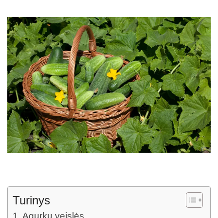
Turinys
Agurkų veislės