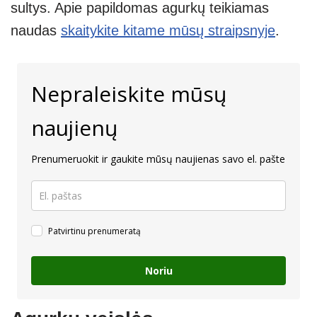
sultys. Apie papildomas agurkų teikiamas
naudas
skaitykite kitame mūsų straipsnyje
.
Nepraleiskite mūsų
naujienų
Prenumeruokit ir gaukite mūsų naujienas savo el. pašte
Patvirtinu prenumeratą
Noriu