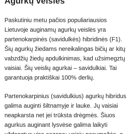
Agurkų veislės
Paskutiniu metu pačios populiariausios
Lietuvoje auginamų agurkų veislės yra
partenokarpinės (savidulkės) hibridinės (F1).
Šių agurkų žiedams nereikalingas bičių ar kitų
vabzdžių žiedų apdulkinimas, kad užsimegztų
vaisiai. Šių veislių agurkai – savidulkiai. Tai
garantuoja praktiškai 100% derlių.
Partenokarpinius (savidulkius) agurkų hibridus
galima auginti šiltnamyje ir lauke. Jų vaisiai
neapkarsta net jei trūksta drėgmės. Šiuos
agurkus auginant lysvėse galima laikyti