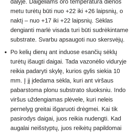
dalyje. Daigeliams oro temperatūra dienos
metu turėtų būti nuo +22 iki +26 laipsnių, o
naktį – nuo +17 iki +22 laipsnių. Sėklas
dengianti marlė visada turi būti sudrėkintame
substrate. Svarbu apsaugoti nuo skersvėjų.
Po kelių dienų ant induose esančių sėklų
turėtų išaugti daigai. Tada vazonėlio viduryje
reikia padaryti skylę, kurios gylis siekia 10
mm. Į jį įdedama sėkla, kuri ant viršaus
pabarstoma plonu substrato sluoksniu. Indo
viršus uždengiamas plėvele, kuri neleis
pernelyg greitai išgaruoti drėgmei. Kai tik
pasirodys daigai, juos reikia nudengti. Kad
augalai neišstyptų, juos reikėtų papildomai