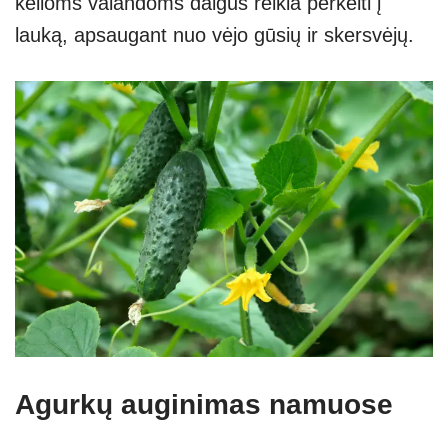
kelioms valandoms daigus reikia perkelti į
lauką, apsaugant nuo vėjo gūsių ir skersvėjų.
Agurkų auginimas namuose