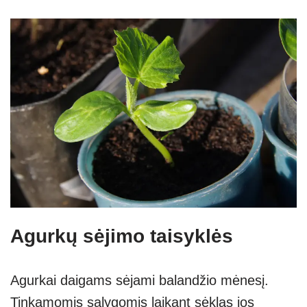
Agurkų sėjimo taisyklės
Agurkai daigams sėjami balandžio mėnesį.
Tinkamomis sąlygomis laikant sėklas jos