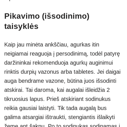
Pikavimo (išsodinimo)
taisyklės
Kaip jau minėta ankščiau, agurkas itin
neigiamai reaguoja į persodinimą, todėl patyrę
daržininkai rekomenduoja agurkų auginimui
rinktis durpių vazonus arba tabletes. Jei daigai
auga bendrame vazone, būtina juos išsodinti
atskirai. Tai daroma, kai augalai išleidžia 2
tikruosius lapus. Prieš atskiriant sodinukus
reikia gausiai laistyti. Tik tada augalą bus
galima atsargiai ištraukti, stengiantis išlaikyti
žemę ant šaknų. Po to sodinukas sodinamas į