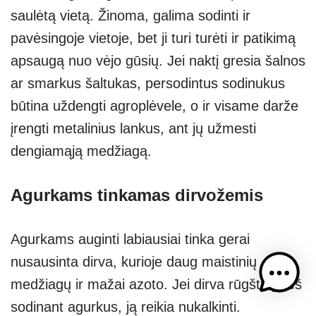
saulėtą vietą. Žinoma, galima sodinti ir
pavėsingoje vietoje, bet ji turi turėti ir patikimą
apsaugą nuo vėjo gūsių. Jei naktį gresia šalnos
ar smarkus šaltukas, persodintus sodinukus
būtina uždengti agroplėvele, o ir visame darže
įrengti metalinius lankus, ant jų užmesti
dengiamąją medžiagą.
Agurkams tinkamas dirvožemis
Agurkams auginti labiausiai tinka gerai
nusausinta dirva, kurioje daug maistinių
medžiagų ir mažai azoto. Jei dirva rūgšti, prieš
sodinant agurkus, ją reikia nukalkinti.