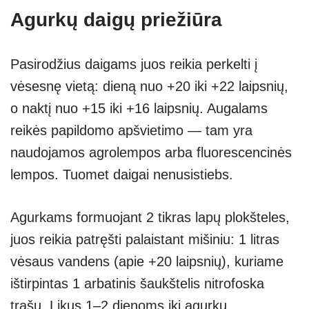
Agurkų daigų priežiūra
Pasirodžius daigams juos reikia perkelti į
vėsesnę vietą: dieną nuo +20 iki +22 laipsnių,
o naktį nuo +15 iki +16 laipsnių. Augalams
reikės papildomo apšvietimo — tam yra
naudojamos agrolempos arba fluorescencinės
lempos. Tuomet daigai nenusistiebs.
Agurkams formuojant 2 tikras lapų plokšteles,
juos reikia patręšti palaistant mišiniu: 1 litras
vėsaus vandens (apie +20 laipsnių), kuriame
ištirpintas 1 arbatinis šaukštelis nitrofoska
trąšų. Likus 1–2 dienoms iki agurkų