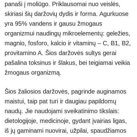
panaši į moliūgo. Priklausomai nuo veislės,
skiriasi šių daržovių dydis ir forma. Agurkuose
yra 95% vandens ir gausu žmogaus
organizmui naudingų mikroelementų: geležies,
magnio, fosforo, kalcio ir vitaminų – C, B1, B2,
provitamino A. Šios daržovės sultys gerai
pašalina toksinus ir šlakus, bei teigiamai veikia
žmogaus organizmą.
Šios žaliosios daržovės, pagrinde auginamos
maistui, taip pat turi ir daugiau papildomų
naudų. Jie naudojami sveikatinimo tikslais:
dietologijoje, medicinoje, gydant įvairias ligas,
iš jų gaminami nuovirai, užpilai, spaudžiamos