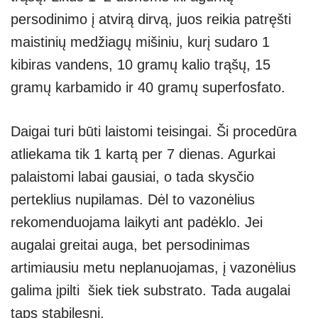
persodinimo į atvirą dirvą, juos reikia patręšti
maistinių medžiagų mišiniu, kurį sudaro 1
kibiras vandens, 10 gramų kalio trąšų, 15
gramų karbamido ir 40 gramų superfosfato.
Daigai turi būti laistomi teisingai. Ši procedūra
atliekama tik 1 kartą per 7 dienas. Agurkai
palaistomi labai gausiai, o tada skysčio
perteklius nupilamas. Dėl to vazonėlius
rekomenduojama laikyti ant padėklo. Jei
augalai greitai auga, bet persodinimas
artimiausiu metu neplanuojamas, į vazonėlius
galima įpilti šiek tiek substrato. Tada augalai
taps stabilesni.