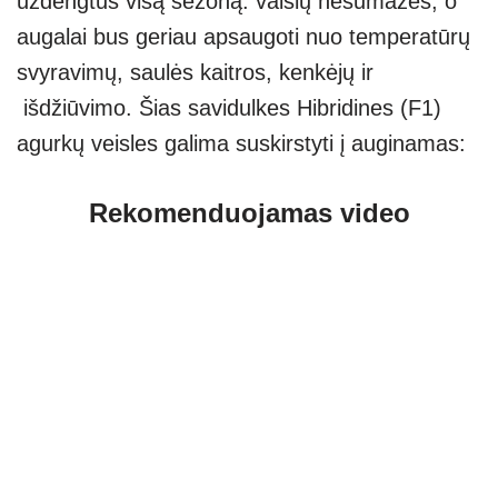
uždengtus visą sezoną: vaisių nesumažės, o
augalai bus geriau apsaugoti nuo temperatūrų
svyravimų, saulės kaitros, kenkėjų ir
išdžiūvimo. Šias savidulkes Hibridines (F1)
agurkų veisles galima suskirstyti į auginamas:
Rekomenduojamas video