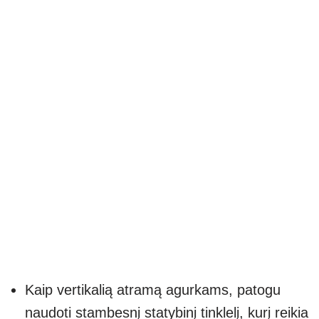
Kaip vertikalią atramą agurkams, patogu
naudoti stambesnį statybinį tinklelį, kurį reikia