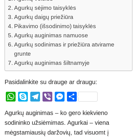
Agurkų sėjimo taisyklės
Agurkų daigų priežiūra
Pikavimo (išsodinimo) taisyklės
Agurkų auginimas namuose
Agurkų sodinimas ir priežiūra atvirame
grunte
Agurkų auginimas šiltnamyje
Pasidalinkite su drauge ar draugu:
W
S
T
Vi
M
S
h
ky
el
b
e
h
Agurkų auginimas – ko gero kiekvieno
at
p
e
er
ss
ar
sodininko užsiėmimas. Agurkai – viena
s
e
gr
e
e
mėgstamiausių daržovių, tad visuomt į
A
a
n