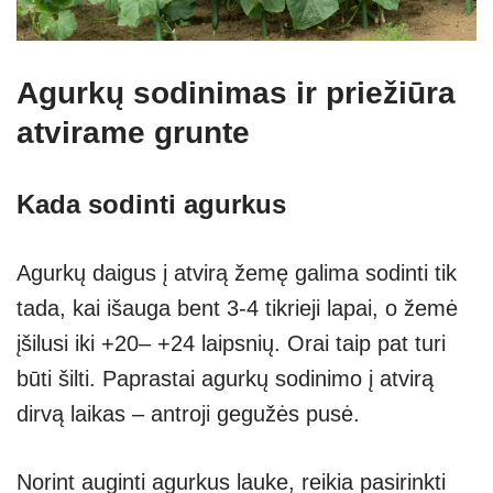
Agurkų sodinimas ir priežiūra
atvirame grunte
Kada sodinti agurkus
Agurkų daigus į atvirą žemę galima sodinti tik
tada, kai išauga bent 3-4 tikrieji lapai, o žemė
įšilusi iki +20– +24 laipsnių. Orai taip pat turi
būti šilti. Paprastai agurkų sodinimo į atvirą
dirvą laikas – antroji gegužės pusė.
Norint auginti agurkus lauke, reikia pasirinkti