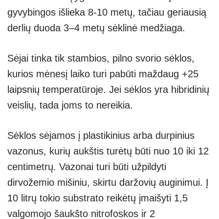
gyvybingos išlieka 8-10 metų, tačiau geriausią
derlių duoda 3–4 metų sėklinė medžiaga.
Sėjai tinka tik stambios, pilno svorio sėklos,
kurios mėnesį laiko turi pabūti maždaug +25
laipsnių temperatūroje. Jei sėklos yra hibridinių
veislių, tada joms to nereikia.
Sėklos sėjamos į plastikinius arba durpinius
vazonus, kurių aukštis turėtų būti nuo 10 iki 12
centimetrų. Vazonai turi būti užpildyti
dirvožemio mišiniu, skirtu daržovių auginimui. Į
10 litrų tokio substrato reikėtų įmaišyti 1,5
valgomojo šaukšto nitrofoskos ir 2