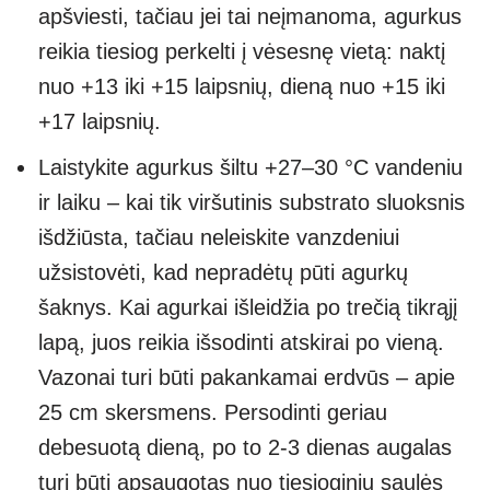
apšviesti, tačiau jei tai neįmanoma, agurkus
reikia tiesiog perkelti į vėsesnę vietą: naktį
nuo +13 iki +15 laipsnių, dieną nuo +15 iki
+17 laipsnių.
Laistykite agurkus šiltu +27–30 °C vandeniu
ir laiku – kai tik viršutinis substrato sluoksnis
išdžiūsta, tačiau neleiskite vanzdeniui
užsistovėti, kad nepradėtų pūti agurkų
šaknys. Kai agurkai išleidžia po trečią tikrąjį
lapą, juos reikia išsodinti atskirai po vieną.
Vazonai turi būti pakankamai erdvūs – apie
25 cm skersmens. Persodinti geriau
debesuotą dieną, po to 2-3 dienas augalas
turi būti apsaugotas nuo tiesioginių saulės