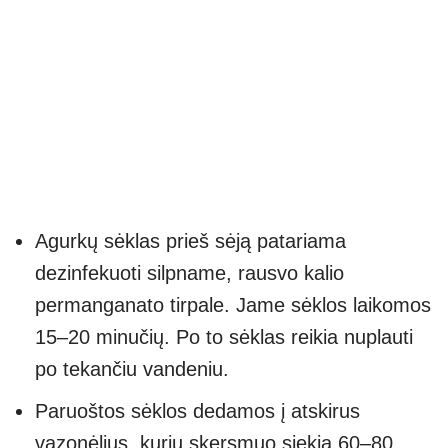
Agurkų sėklas prieš sėją patariama
dezinfekuoti silpname, rausvo kalio
permanganato tirpale. Jame sėklos laikomos
15–20 minučių. Po to sėklas reikia nuplauti
po tekančiu vandeniu.
Paruoštos sėklos dedamos į atskirus
vazonėlius, kurių skersmuo siekia 60–80