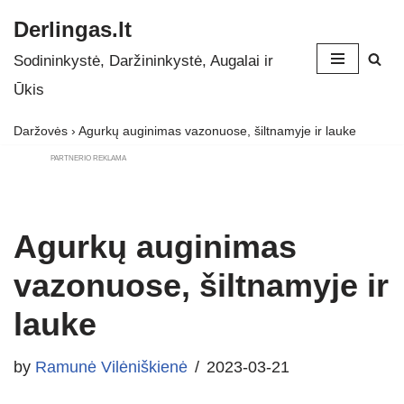
Derlingas.lt
Skip
Sodininkystė, Daržininkystė, Augalai ir
to
Ūkis
content
Daržovės
›
Agurkų auginimas vazonuose, šiltnamyje ir lauke
PARTNERIO REKLAMA
Agurkų auginimas
vazonuose, šiltnamyje ir
lauke
by
Ramunė Vilėniškienė
2023-03-21