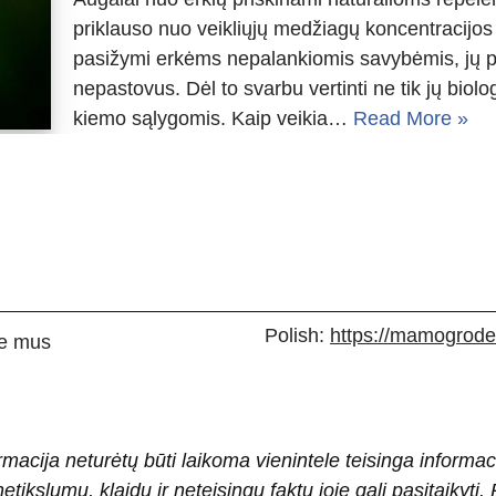
priklauso nuo veikliųjų medžiagų koncentracijos i
pasižymi erkėms nepalankiomis savybėmis, jų pov
nepastovus. Dėl to svarbu vertinti ne tik jų biolo
kiemo sąlygomis. Kaip veikia…
Read More »
Polish:
https://mamogrodek
e mus
rmacija neturėtų būti laikoma vienintele teisinga informac
 netikslumų, klaidų ir neteisingų faktų joje gali pasitaiky