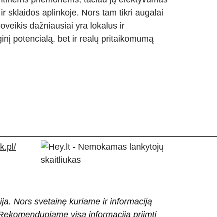
r sklaidos aplinkoje. Nors tam tikri augalai
eikis dažniausiai yra lokalus ir
ginį potencialą, bet ir realų pritaikomumą
.pl/
ija. Nors svetainę kuriame ir informaciją
ti. Rekomenduojame visą informaciją priimti