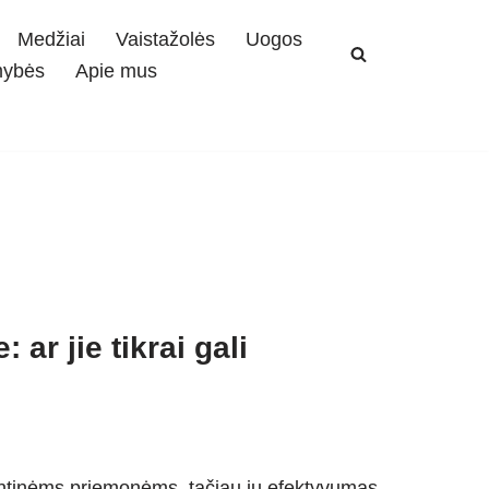
Medžiai
Vaistažolės
Uogos
mybės
Apie mus
ar jie tikrai gali
lentinėms priemonėms, tačiau jų efektyvumas