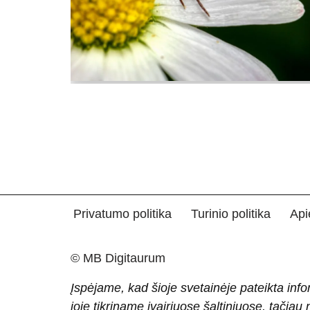
Privatumo politika
Turinio politika
Api
© MB Digitaurum
Įspėjame, kad šioje svetainėje pateikta info
joje tikriname įvairiuose šaltiniuose, tačiau