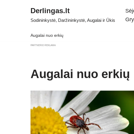
Derlingas.lt
Sėj
Skip
Gry
Sodininkystė, Daržininkystė, Augalai ir Ūkis
to
content
Augalai nuo erkių
PARTNERIO REKLAMA
Augalai nuo erkių