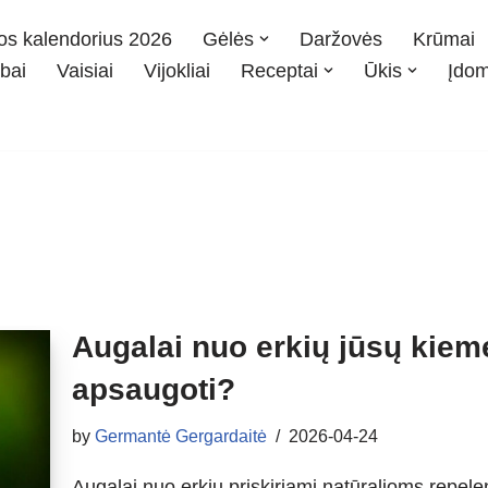
os kalendorius 2026
Gėlės
Daržovės
Krūmai
bai
Vaisiai
Vijokliai
Receptai
Ūkis
Įdo
Augalai nuo erkių jūsų kieme: 
apsaugoti?
by
Germantė Gergardaitė
2026-04-24
Augalai nuo erkių priskiriami natūralioms repe