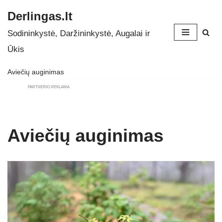
Derlingas.lt
Skip
Sodininkystė, Daržininkystė, Augalai ir
to
Ūkis
content
Aviečių auginimas
PARTNERIO REKLAMA
Aviečių auginimas