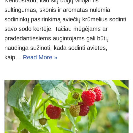
Nenuostabu, kad šių uogų viliojantis
sultingumas, skonis ir aromatas nulemia
sodininkų pasirinkimą aviečių krūmelius sodinti
savo sodo kertėje. Tačiau mėgėjams ar
pradedantiesiems augintojams gali būtų
naudinga sužinoti, kada sodinti avietes,
kaip…
Read More »