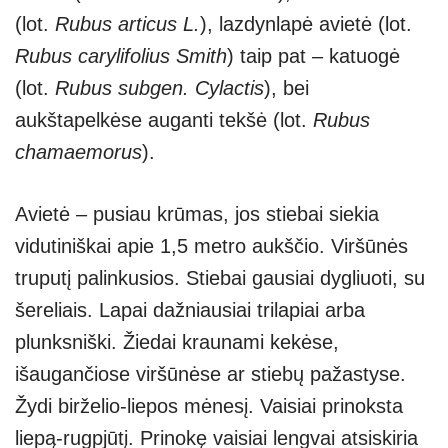
(lot.
Rubus articus L.
), lazdynlapė avietė (lot.
Rubus carylifolius Smith
) taip pat – katuogė
(lot.
Rubus subgen. Cylactis
), bei
aukštapelkėse auganti tekšė (lot.
Rubus
chamaemorus
).
Avietė – pusiau krūmas, jos stiebai siekia
vidutiniškai apie 1,5 metro aukščio. Viršūnės
truputį palinkusios. Stiebai gausiai dygliuoti, su
šereliais. Lapai dažniausiai trilapiai arba
plunksniški. Žiedai kraunami kekėse,
išaugančiose viršūnėse ar stiebų pažastyse.
Žydi birželio-liepos mėnesį. Vaisiai prinoksta
liepą-rugpjūtį. Prinokę vaisiai lengvai atsiskiria