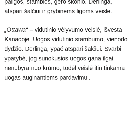
pailgos, stambios, gero skonio. Derlinga,
atspari šalčiui ir grybinėms ligoms veislė.
„Ottawa“
– vidutinio vėlyvumo veislė, išvesta
Kanadoje. Uogos vidutinio stambumo, vienodo
dydžio. Derlinga, ypač atspari šalčiui. Svarbi
ypatybė, jog sunokusios uogos gana ilgai
nenubyra nuo krūmo, todėl veislė itin tinkama
uogas auginantiems pardavimui.