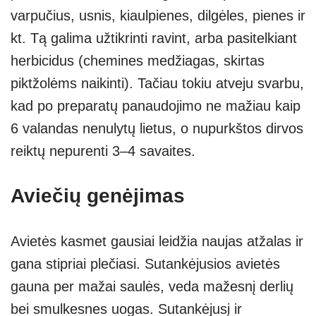
varpučius, usnis, kiaulpienes, dilgėles, pienes ir
kt. Tą galima užtikrinti ravint, arba pasitelkiant
herbicidus (chemines medžiagas, skirtas
piktžolėms naikinti). Tačiau tokiu atveju svarbu,
kad po preparatų panaudojimo ne mažiau kaip
6 valandas nenulytų lietus, o nupurkštos dirvos
reiktų nepurenti 3–4 savaites.
Aviečių genėjimas
Avietės kasmet gausiai leidžia naujas atžalas ir
gana stipriai plečiasi. Sutankėjusios avietės
gauna per mažai saulės, veda mažesnį derlių
bei smulkesnes uogas. Sutankėjusį ir