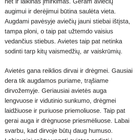
net ir laikinas įmirkimas. Geram aviečių
augimui ir derėjimui būtina saulėta vieta.
Augdami pavėsyje aviečių jauni stiebai ištįsta,
tampa ploni, o taip pat užtemdo vaisius
vedančius stiebus. Avietes taip pat netinka
sodinti tarp kitų vaismedžių, ar vaiskrūmių.
Avietės gana reiklios dirvai ir drėgmei. Gausiai
dera tik augdamos puriame, trąšiame
dirvožemyje. Geriausiai avietės auga
lengvuose ir vidutinio sunkumo, drėgmei
laidžiuose ir puriuose priemoliuose. Taip pat
gerai auga ir drėgnuose priesmėliuose. Labai
svarbu, kad dirvoje būtų daug humuso.