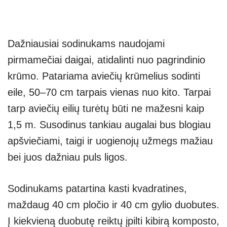
Dažniausiai sodinukams naudojami
pirmamečiai daigai, atidalinti nuo pagrindinio
krūmo. Patariama aviečių krūmelius sodinti
eile, 50–70 cm tarpais vienas nuo kito. Tarpai
tarp aviečių eilių turėtų būti ne mažesni kaip
1,5 m. Susodinus tankiau augalai bus blogiau
apšviečiami, taigi ir uogienojų užmegs mažiau
bei juos dažniau puls ligos.
Sodinukams patartina kasti kvadratines,
maždaug 40 cm pločio ir 40 cm gylio duobutes.
Į kiekvieną duobutę reiktų įpilti kibirą komposto,