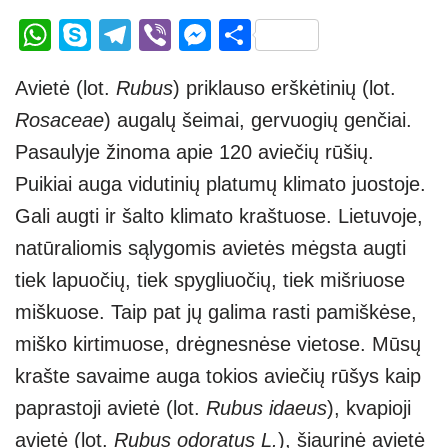
W
S
T
Vi
M
S
h
ky
el
b
e
h
Avietė (lot.
Rubus
) priklauso erškėtinių (lot.
at
p
e
er
ss
ar
Rosaceae
) augalų šeimai, gervuogių genčiai.
s
e
gr
e
e
Pasaulyje žinoma apie 120 aviečių rūšių.
A
a
n
Puikiai auga vidutinių platumų klimato juostoje.
p
m
g
Gali augti ir šalto klimato kraštuose. Lietuvoje,
p
er
natūraliomis sąlygomis avietės mėgsta augti
tiek lapuočių, tiek spygliuočių, tiek mišriuose
miškuose. Taip pat jų galima rasti pamiškėse,
miško kirtimuose, drėgnesnėse vietose. Mūsų
krašte savaime auga tokios aviečių rūšys kaip
paprastoji avietė (lot.
Rubus idaeus
), kvapioji
avietė (lot.
Rubus odoratus L.
), šiaurinė avietė