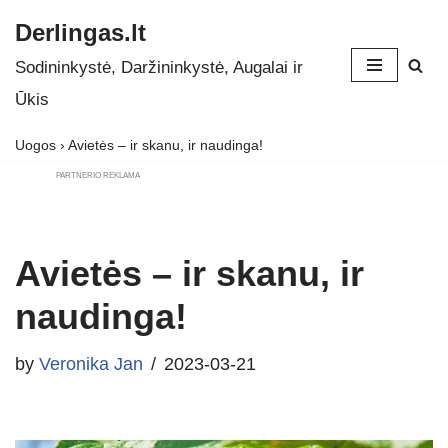
Derlingas.lt
Skip
Sodininkystė, Daržininkystė, Augalai ir
to
Ūkis
content
Uogos
›
Avietės – ir skanu, ir naudinga!
PARTNERIO REKLAMA
Avietės – ir skanu, ir
naudinga!
by
Veronika Jan
2023-03-21