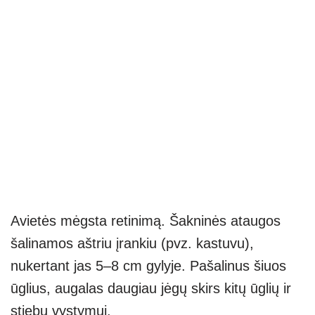
Avietės mėgsta retinimą. Šakninės ataugos
šalinamos aštriu įrankiu (pvz. kastuvu),
nukertant jas 5–8 cm gylyje. Pašalinus šiuos
ūglius, augalas daugiau jėgų skirs kitų ūglių ir
stiebų vystymui.