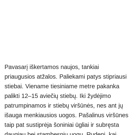
Pavasarį iškertamos naujos, tankiai
priaugusios atžalos. Paliekami patys stipriausi
stiebai. Viename tiesiniame metre pakanka
palikti 12–15 aviečių stiebų. Iki žydėjimo
patrumpinamos ir stiebų viršūnės, nes ant jų
išauga menkiausios uogos. Pašalinus viršūnes
taip pat sustiprėja šoniniai ūgliai ir subręsta
daugiau bei stambesnių uogų. Rudenį, kai