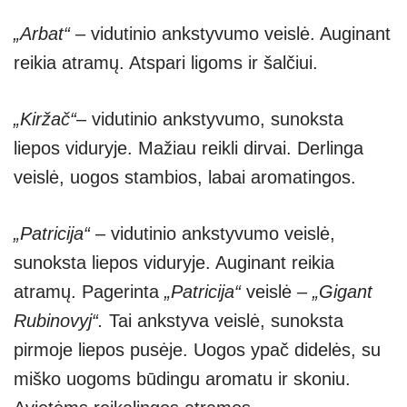
„Arbat“
– vidutinio ankstyvumo veislė. Auginant
reikia atramų. Atspari ligoms ir šalčiui.
„Kiržač“
– vidutinio ankstyvumo, sunoksta
liepos viduryje. Mažiau reikli dirvai. Derlinga
veislė, uogos stambios, labai aromatingos.
„Patricija“
– vidutinio ankstyvumo veislė,
sunoksta liepos viduryje. Auginant reikia
atramų. Pagerinta
„Patricija“
veislė –
„Gigant
Rubinovyj“.
Tai ankstyva veislė, sunoksta
pirmoje liepos pusėje. Uogos ypač didelės, su
miško uogoms būdingu aromatu ir skoniu.