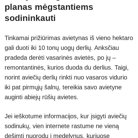
planas mėgstantiems
sodininkauti
Tinkamai prižiūrimas avietynas iš vieno hektaro
gali duoti iki 10 tonų uogų derlių. Anksčiau
pradeda derėti vasarinės avietės, po jų –
remontantinės, kurios duoda du derlius. Taigi,
norint aviečių derlių rinkti nuo vasaros vidurio
iki pat pirmųjų šalnų, tereikia savo avietyne
auginti abiejų rūšių avietes.
Jei ieškotume informacijos, kur įsigyti aviečių
sodinukų, vien internete rastume ne vieną
dešimtį nuorodų į medelynus, kuriuose