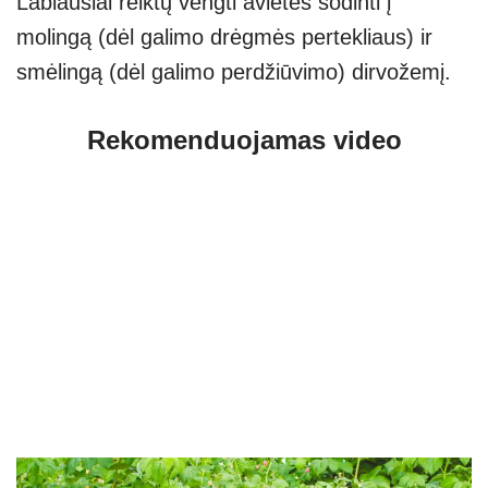
Labiausiai reiktų vengti avietes sodinti į
molingą (dėl galimo drėgmės pertekliaus) ir
smėlingą (dėl galimo perdžiūvimo) dirvožemį.
Rekomenduojamas video