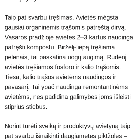
Taip pat svarbu tręšimas. Avietės mėgsta
gausiai organinėmis trąšomis patręštą dirvą.
Vasaros pradžioje avietes 2–3 kartus naudinga
patręšti kompostu. Birželį-liepą tręšiama
pelenais, tai paskatina uogų augimą. Rudenį
avietės tręšiamos fosforo ir kalio trąšomis.
Tiesa, kalio trąšos avietėms naudingos ir
pavasarį. Tai ypač naudinga remontantinėms
avietėms, nes padidina galimybes joms išleisti
stiprius stiebus.
Norint turėti sveiką ir produktyvų avietyną taip
pat svarbu išnaikinti daugiametes piktžoles –