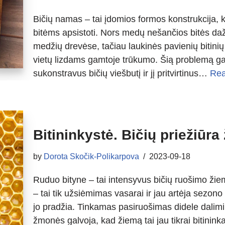
Bičių namas – tai įdomios formos konstrukcija, k
bitėms apsistoti. Nors medų nešančios bitės daž
medžių drevėse, tačiau laukinės pavienių bitini
vietų lizdams gamtoje trūkumo. Šią problemą gal
sukonstravus bičių viešbutį ir jį pritvirtinus…
Rea
Bitininkystė. Bičių priežiūra
by
Dorota Skočik-Polikarpova
2023-09-18
Ruduo bityne – tai intensyvus bičių ruošimo žie
– tai tik užsiėmimas vasarai ir jau artėja sezono 
jo pradžia. Tinkamas pasiruošimas didele dalimi
žmonės galvoja, kad žiemą tai jau tikrai bitinin