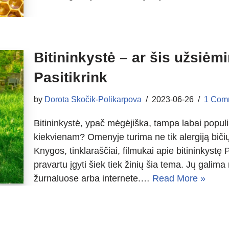
Bitininkystė – ar šis užsiė
Pasitikrink
by
Dorota Skočik-Polikarpova
2023-06-26
1 Com
Bitininkystė, ypač mėgėjiška, tampa labai populi
kiekvienam? Omenyje turima ne tik alergiją bičių 
Knygos, tinklaraščiai, filmukai apie bitininkystę
pravartu įgyti šiek tiek žinių šia tema. Jų galima 
žurnaluose arba internete.…
Read More »