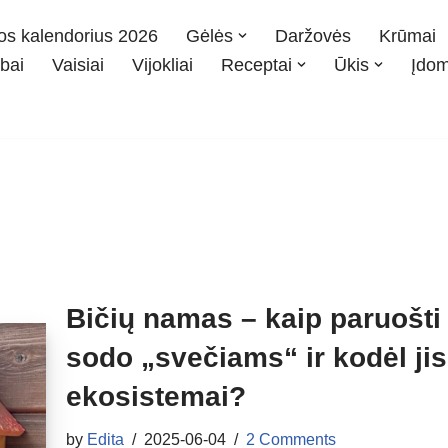
os kalendorius 2026
Gėlės
Daržovės
Krūmai
bai
Vaisiai
Vijokliai
Receptai
Ūkis
Įdo
Bičių namas – kaip paruošti
sodo „svečiams“ ir kodėl ji
ekosistemai?
by
Edita
2025-06-04
2 Comments