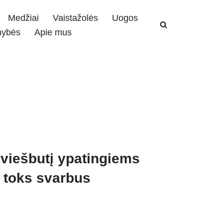
Medžiai
Vaistažolės
Uogos
mybės
Apie mus
 viešbutį ypatingiems
s toks svarbus