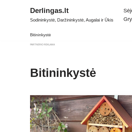
Derlingas.lt
Sėj
Skip
Gry
Sodininkystė, Daržininkystė, Augalai ir Ūkis
to
content
Bitininkystė
PARTNERIO REKLAMA
Bitininkystė