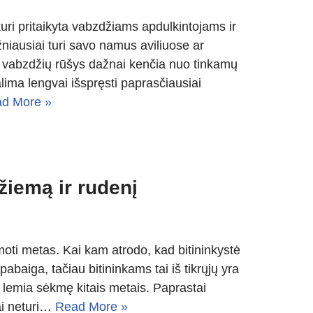
uri pritaikyta vabzdžiams apdulkintojams ir
niausiai turi savo namus aviliuose ar
ų vabzdžių rūšys dažnai kenčia nuo tinkamų
ima lengvai išspręsti paprasčiausiai
d More »
 žiemą ir rudenį
moti metas. Kai kam atrodo, kad bitininkystė
pabaiga, tačiau bitininkams tai iš tikrųjų yra
 lemia sėkmę kitais metais. Paprastai
kai neturi…
Read More »