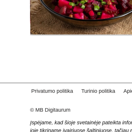
Privatumo politika
Turinio politika
Api
© MB Digitaurum
Įspėjame, kad šioje svetainėje pateikta info
joje tikriname įvairiuose šaltiniuose, tačiau