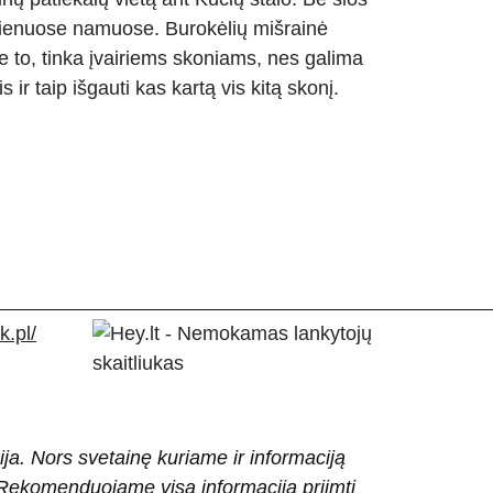
vienuose namuose. Burokėlių mišrainė
e to, tinka įvairiems skoniams, nes galima
s ir taip išgauti kas kartą vis kitą skonį.
.pl/
ija. Nors svetainę kuriame ir informaciją
ti. Rekomenduojame visą informaciją priimti