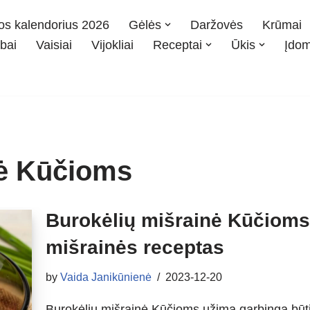
os kalendorius 2026
Gėlės
Daržovės
Krūmai
bai
Vaisiai
Vijokliai
Receptai
Ūkis
Įdo
nė Kūčioms
Burokėlių mišrainė Kūčioms:
mišrainės receptas
by
Vaida Janikūnienė
2023-12-20
Burokėlių mišrainė Kūčioms užima garbingą būtin