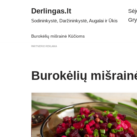
Derlingas.lt
Sėj
Skip
Gry
Sodininkystė, Daržininkystė, Augalai ir Ūkis
to
content
Burokėlių mišrainė Kūčioms
PARTNERIO REKLAMA
Burokėlių mišrai