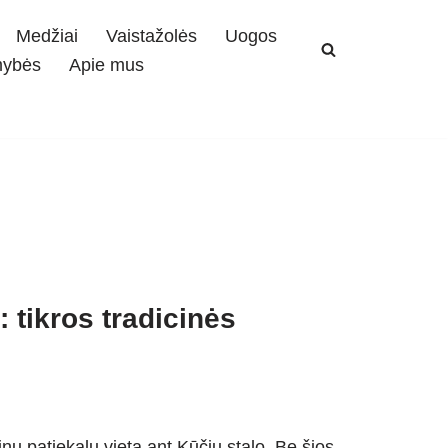
Medžiai
Vaistažolės
Uogos
mybės
Apie mus
 tikros tradicinės
ų patiekalų vietą ant Kūčių stalo. Be šios