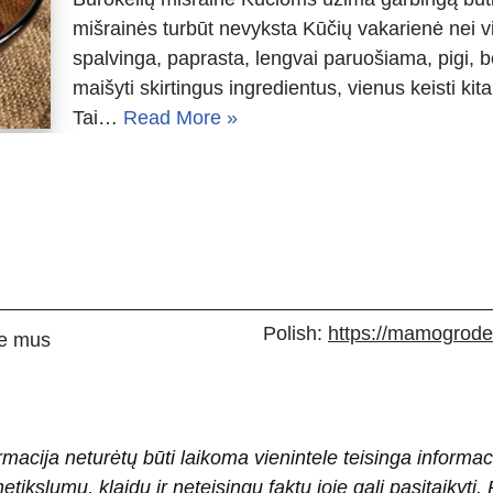
mišrainės turbūt nevyksta Kūčių vakarienė nei 
spalvinga, paprasta, lengvai paruošiama, pigi, b
maišyti skirtingus ingredientus, vienus keisti kitai
Tai…
Read More »
Polish:
https://mamogrodek
e mus
rmacija neturėtų būti laikoma vienintele teisinga informac
 netikslumų, klaidų ir neteisingų faktų joje gali pasitaiky