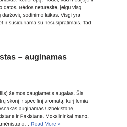
o datos. Bėdos neturėsite, jeigu visgi
ų daržovių sodinimo laikas. Visgi yra
et ir susiduriama su nesusipratimais. Tad
aistas – auginamas
lis) šeimos daugiametis augalas. Šis
rų skonį ir specifinį aromatą, kurį lemia
s česnakas auginamas Uzbekistane,
kistane ir Pakistane. Mokslininkai mano,
Turkmėnistano…
Read More »