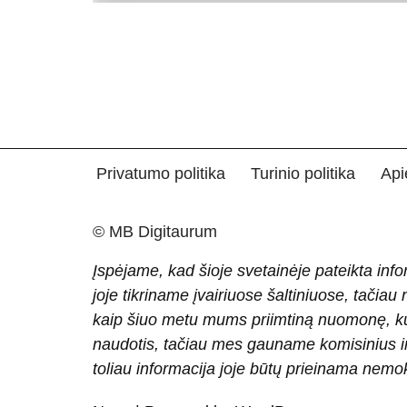
Privatumo politika
Turinio politika
Api
© MB Digitaurum
Įspėjame, kad šioje svetainėje pateikta info
joje tikriname įvairiuose šaltiniuose, tačiau
kaip šiuo metu mums priimtiną nuomonę, ku
naudotis, tačiau mes gauname komisinius ir 
toliau informacija joje būtų prieinama nem