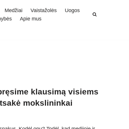
Medžiai
Vaistažolės
Uogos
mybės
Apie mus
pręsime klausimą visiems
atsakė mokslininkai
snakus. Kodėl opų? Todėl, kad medijoje ir