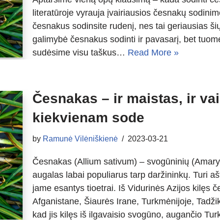
literatūroje vyrauja įvairiausios česnakų sodinim
česnakus sodinsite rudenį, nes tai geriausias ši
galimybė česnakus sodinti ir pavasarį, bet tuom
sudėsime visu taškus…
Read More »
Česnakas – ir maistas, ir v
kiekvienam sode
by
Ramunė Vilėniškienė
2023-03-21
Česnakas (Allium sativum) – svogūninių (Amaryl
augalas labai populiarus tarp daržininkų. Turi ašt
jame esantys tioetrai. Iš Vidurinės Azijos kilę
Afganistane, Šiaurės Irane, Turkmėnijoje, Tadži
kad jis kilęs iš ilgavaisio svogūno, augančio 