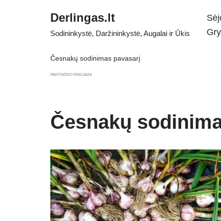
Derlingas.lt
Sėj
Skip
Gry
Sodininkystė, Daržininkystė, Augalai ir Ūkis
to
content
Česnakų sodinimas pavasarį
PARTNERIO REKLAMA
Česnakų sodinima