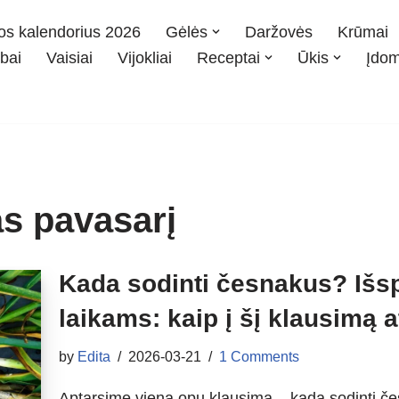
os kalendorius 2026
Gėlės
Daržovės
Krūmai
bai
Vaisiai
Vijokliai
Receptai
Ūkis
Įdo
s pavasarį
Kada sodinti česnakus? Išs
laikams: kaip į šį klausimą 
by
Edita
2026-03-21
1 Comments
Aptarsime vieną opų klausimą – kada sodinti če