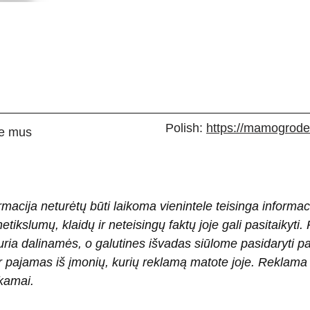
Polish:
https://mamogrodek
e mus
rmacija neturėtų būti laikoma vienintele teisinga informac
 netikslumų, klaidų ir neteisingų faktų joje gali pasitaiky
ria dalinamės, o galutines išvadas siūlome pasidaryti 
pajamas iš įmonių, kurių reklamą matote joje. Reklama pad
okamai.