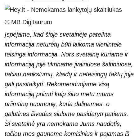
© MB Digitaurum
Įspėjame, kad šioje svetainėje pateikta
informacija neturėtų būti laikoma vienintele
teisinga informacija. Nors svetainę kuriame ir
informaciją joje tikriname įvairiuose šaltiniuose,
tačiau netikslumų, klaidų ir neteisingų faktų joje
gali pasitaikyti. Rekomenduojame visą
informaciją priimti kaip šiuo metu mums
priimtiną nuomonę, kuria dalinamės, o
galutines išvadas siūlome pasidaryti patiems.
Ši svetainė yra nemokama Jums naudotis,
tačiau mes gauname komisinius ir pajamas iš