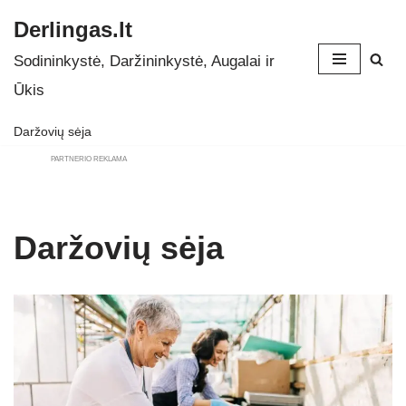
Derlingas.lt
Skip
Sodininkystė, Daržininkystė, Augalai ir
to
Ūkis
content
Daržovių sėja
PARTNERIO REKLAMA
Daržovių sėja