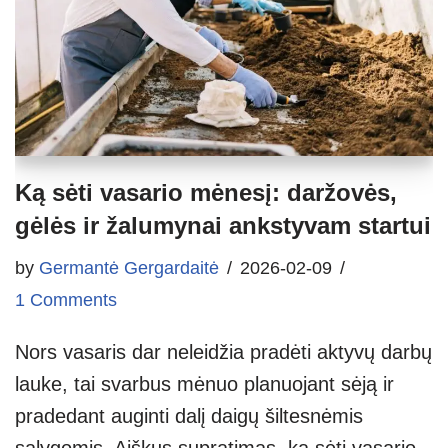
Ką sėti vasario mėnesį: daržovės,
gėlės ir žalumynai ankstyvam startui
by
Germantė Gergardaitė
2026-02-09
1 Comments
Nors vasaris dar neleidžia pradėti aktyvų darbų
lauke, tai svarbus mėnuo planuojant sėją ir
pradedant auginti dalį daigų šiltesnėmis
sąlygomis. Aiškus supratimas, ką sėti vasario