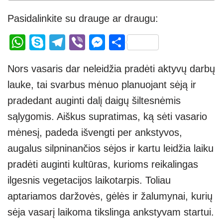
Pasidalinkite su drauge ar draugu:
W
S
T
Vi
M
S
h
ky
el
b
e
h
Nors vasaris dar neleidžia pradėti aktyvų darbų
at
p
e
er
ss
ar
lauke, tai svarbus mėnuo planuojant sėją ir
s
e
gr
e
e
pradedant auginti dalį daigų šiltesnėmis
A
a
n
sąlygomis. Aiškus supratimas, ką sėti vasario
p
m
g
mėnesį, padeda išvengti per ankstyvos,
p
er
augalus silpninančios sėjos ir kartu leidžia laiku
pradėti auginti kultūras, kurioms reikalingas
ilgesnis vegetacijos laikotarpis. Toliau
aptariamos daržovės, gėlės ir žalumynai, kurių
sėja vasarį laikoma tikslinga ankstyvam startui.