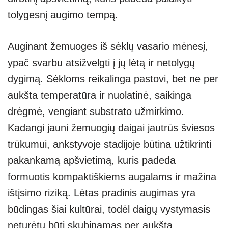
tolygesnį augimo tempą.
Auginant žemuoges iš sėklų vasario mėnesį,
ypač svarbu atsižvelgti į jų lėtą ir netolygų
dygimą. Sėkloms reikalinga pastovi, bet ne per
aukšta temperatūra ir nuolatinė, saikinga
drėgmė, vengiant substrato užmirkimo.
Kadangi jauni žemuogių daigai jautrūs šviesos
trūkumui, ankstyvoje stadijoje būtina užtikrinti
pakankamą apšvietimą, kuris padeda
formuotis kompaktiškiems augalams ir mažina
ištįsimo riziką. Lėtas pradinis augimas yra
būdingas šiai kultūrai, todėl daigų vystymasis
neturėtų būti skubinamas per aukšta