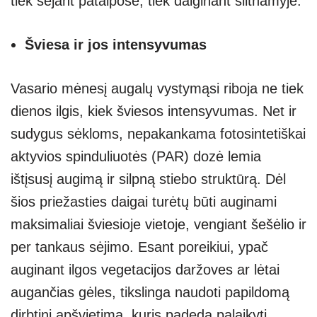
tiek sėjant patalpose, tiek daiginant šiltnamyje.
Šviesa ir jos intensyvumas
Vasario mėnesį augalų vystymąsi riboja ne tiek
dienos ilgis, kiek šviesos intensyvumas. Net ir
sudygus sėkloms, nepakankama fotosintetiškai
aktyvios spinduliuotės (PAR) dozė lemia
ištįsusį augimą ir silpną stiebo struktūrą. Dėl
šios priežasties daigai turėtų būti auginami
maksimaliai šviesioje vietoje, vengiant šešėlio ir
per tankaus sėjimo. Esant poreikiui, ypač
auginant ilgos vegetacijos daržoves ar lėtai
augančias gėles, tikslinga naudoti papildomą
dirbtinį apšvietimą, kuris padeda palaikyti