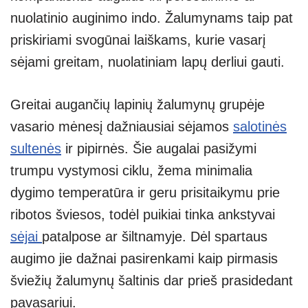
nuolatinio auginimo indo. Žalumynams taip pat
priskiriami svogūnai laiškams, kurie vasarį
sėjami greitam, nuolatiniam lapų derliui gauti.
Greitai augančių lapinių žalumynų grupėje
vasario mėnesį dažniausiai sėjamos
salotinės
sultenės
ir pipirnės. Šie augalai pasižymi
trumpu vystymosi ciklu, žema minimalia
dygimo temperatūra ir geru prisitaikymu prie
ribotos šviesos, todėl puikiai tinka ankstyvai
sėjai
patalpose ar šiltnamyje. Dėl spartaus
augimo jie dažnai pasirenkami kaip pirmasis
šviežių žalumynų šaltinis dar prieš prasidedant
pavasariui.