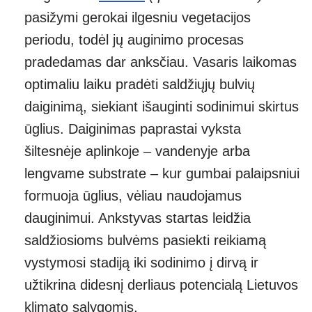
pasižymi gerokai ilgesniu vegetacijos
periodu, todėl jų auginimo procesas
pradedamas dar anksčiau. Vasaris laikomas
optimaliu laiku pradėti saldžiųjų bulvių
daiginimą, siekiant išauginti sodinimui skirtus
ūglius. Daiginimas paprastai vyksta
šiltesnėje aplinkoje – vandenyje arba
lengvame substrate – kur gumbai palaipsniui
formuoja ūglius, vėliau naudojamus
dauginimui. Ankstyvas startas leidžia
saldžiosioms bulvėms pasiekti reikiamą
vystymosi stadiją iki sodinimo į dirvą ir
užtikrina didesnį derliaus potencialą Lietuvos
klimato sąlygomis.