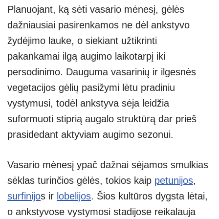
Planuojant, ką sėti vasario mėnesį, gėlės
dažniausiai pasirenkamos ne dėl ankstyvo
žydėjimo lauke, o siekiant užtikrinti
pakankamai ilgą augimo laikotarpį iki
persodinimo. Dauguma vasarinių ir ilgesnės
vegetacijos gėlių pasižymi lėtu pradiniu
vystymusi, todėl ankstyva sėja leidžia
suformuoti stiprią augalo struktūrą dar prieš
prasidedant aktyviam augimo sezonui.
Vasario mėnesį ypač dažnai sėjamos smulkias
sėklas turinčios gėlės, tokios kaip
petunijos
,
surfinijo
s ir
lobelijos
. Šios kultūros dygsta lėtai,
o ankstyvose vystymosi stadijose reikalauja