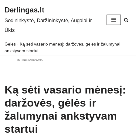
Derlingas.lt
Skip
Sodininkystė, Daržininkystė, Augalai ir
to
Ūkis
content
Gėlės
›
Ką sėti vasario mėnesį: daržovės, gėlės ir žalumynai
ankstyvam startui
PARTNERIO REKLAMA
Ką sėti vasario mėnesį:
daržovės, gėlės ir
žalumynai ankstyvam
startui