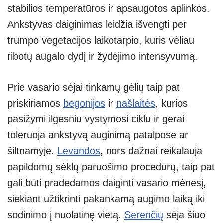
stabilios temperatūros ir apsaugotos aplinkos.
Ankstyvas daiginimas leidžia išvengti per
trumpo vegetacijos laikotarpio, kuris vėliau
ribotų augalo dydį ir žydėjimo intensyvumą.
Prie vasario sėjai tinkamų gėlių taip pat
priskiriamos
begonijos
ir
našlaitės
, kurios
pasižymi ilgesniu vystymosi ciklu ir gerai
toleruoja ankstyvą auginimą patalpose ar
šiltnamyje.
Levandos
, nors dažnai reikalauja
papildomų sėklų paruošimo procedūrų, taip pat
gali būti pradedamos daiginti vasario mėnesį,
siekiant užtikrinti pakankamą augimo laiką iki
sodinimo į nuolatinę vietą.
Serenčių
sėja šiuo