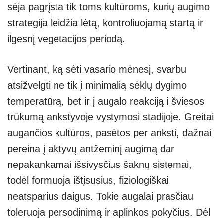
sėja pagrįsta tik toms kultūroms, kurių augimo
strategija leidžia lėtą, kontroliuojamą startą ir
ilgesnį vegetacijos periodą.
Vertinant, ką sėti vasario mėnesį, svarbu
atsižvelgti ne tik į minimalią sėklų dygimo
temperatūrą, bet ir į augalo reakciją į šviesos
trūkumą ankstyvoje vystymosi stadijoje. Greitai
augančios kultūros, pasėtos per anksti, dažnai
pereina į aktyvų antžeminį augimą dar
nepakankamai išsivysčius šaknų sistemai,
todėl formuoja ištįsusius, fiziologiškai
neatsparius daigus. Tokie augalai prasčiau
toleruoja persodinimą ir aplinkos pokyčius. Dėl