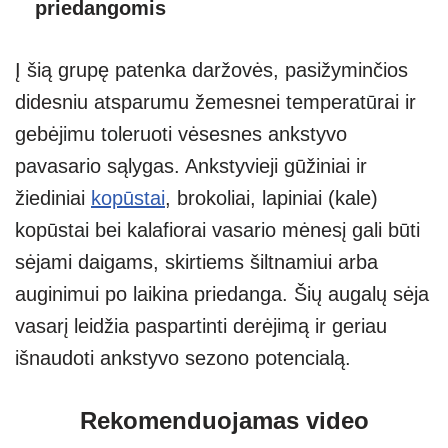
priedangomis
Į šią grupę patenka daržovės, pasižyminčios
didesniu atsparumu žemesnei temperatūrai ir
gebėjimu toleruoti vėsesnes ankstyvo
pavasario sąlygas. Ankstyvieji gūžiniai ir
žiediniai
kopūstai
, brokoliai, lapiniai (kale)
kopūstai bei kalafiorai vasario mėnesį gali būti
sėjami daigams, skirtiems šiltnamiui arba
auginimui po laikina priedanga. Šių augalų sėja
vasarį leidžia paspartinti derėjimą ir geriau
išnaudoti ankstyvo sezono potencialą.
Rekomenduojamas video