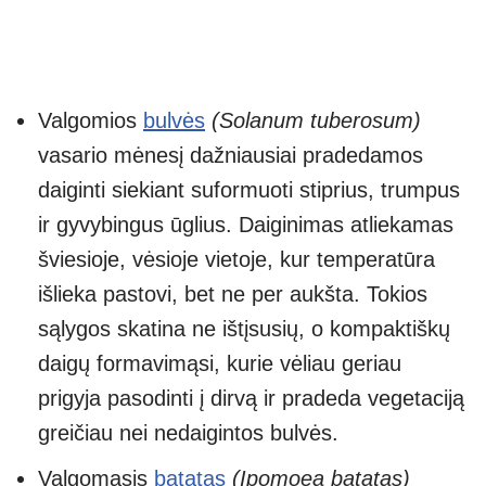
Valgomios
bulvės
(Solanum tuberosum)
vasario mėnesį dažniausiai pradedamos
daiginti siekiant suformuoti stiprius, trumpus
ir gyvybingus ūglius. Daiginimas atliekamas
šviesioje, vėsioje vietoje, kur temperatūra
išlieka pastovi, bet ne per aukšta. Tokios
sąlygos skatina ne ištįsusių, o kompaktiškų
daigų formavimąsi, kurie vėliau geriau
prigyja pasodinti į dirvą ir pradeda vegetaciją
greičiau nei nedaigintos bulvės.
Valgomasis
batatas
(Ipomoea batatas)