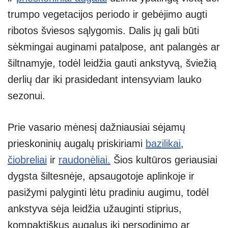
trumpo vegetacijos periodo ir gebėjimo augti
ribotos šviesos sąlygomis. Dalis jų gali būti
sėkmingai auginami patalpose, ant palangės ar
šiltnamyje, todėl leidžia gauti ankstyvą, šviežią
derlių dar iki prasidedant intensyviam lauko
sezonui.
Prie vasario mėnesį dažniausiai sėjamų
prieskoninių augalų priskiriami
bazilikai
,
čiobreliai
ir
raudonėliai.
Šios kultūros geriausiai
dygsta šiltesnėje, apsaugotoje aplinkoje ir
pasižymi palyginti lėtu pradiniu augimu, todėl
ankstyva sėja leidžia užauginti stiprius,
kompaktiškus augalus iki persodinimo ar