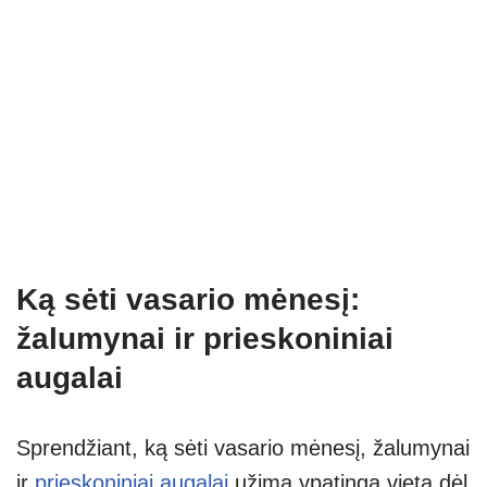
Ką sėti vasario mėnesį:
žalumynai ir prieskoniniai
augalai
Sprendžiant, ką sėti vasario mėnesį, žalumynai
ir
prieskoniniai augalai
užima ypatingą vietą dėl