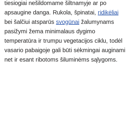
tiesiogiai nešildomame šiltnamyje ar po
apsaugine danga. Rukola, špinatai,
ridikėliai
bei šalčiui atsparūs
svogūnai
žalumynams
pasižymi žema minimalaus dygimo
temperatūra ir trumpu vegetacijos ciklu, todėl
vasario pabaigoje gali būti sėkmingai auginami
net ir esant ribotoms šiluminėms sąlygoms.