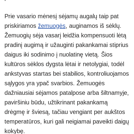
Prie vasario mėnesį sėjamų augalų taip pat
priskiriamos
žemuogės
, auginamos iš sėklų.
Žemuogių sėja vasarį leidžia kompensuoti lėtą
pradinį augimą ir užauginti pakankamai stiprius
daigus iki sodinimo į nuolatinę vietą. Šios
kultūros sėklos dygsta lėtai ir netolygiai, todėl
ankstyvas startas bei stabilios, kontroliuojamos
sąlygos yra ypač svarbios. Žemuogės
dažniausiai sėjamos patalpose arba šiltnamyje,
paviršiniu būdu, užtikrinant pakankamą
drėgmę ir šviesą, tačiau vengiant per aukštos
temperatūros, kuri gali neigiamai paveikti daigų
kokybę.