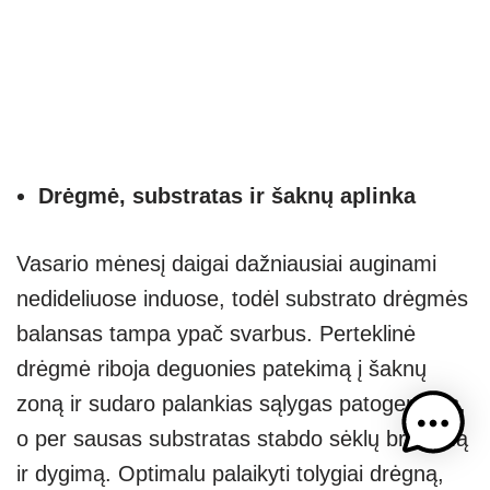
Drėgmė, substratas ir šaknų aplinka
Vasario mėnesį daigai dažniausiai auginami
nedideliuose induose, todėl substrato drėgmės
balansas tampa ypač svarbus. Perteklinė
drėgmė riboja deguonies patekimą į šaknų
zoną ir sudaro palankias sąlygas patogenams,
o per sausas substratas stabdo sėklų brinkimą
ir dygimą. Optimalu palaikyti tolygiai drėgną,