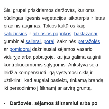
Šiai grupei priskiriamos daržovės, kurioms
būdingas ilgesnis vegetacijos laikotarpis ir lėtas
pradinis augimas. Tokios kultūros kaip
saldžiosios
ir
aitriosios paprikos
,
baklažanai
,
gumbiniai
salierai
,
porai
, šakninės
petražolės
ar
pomidorai
dažniausiai sėjamos vasario
viduryje arba pabaigoje, kai jas galima auginti
kontroliuojamomis sąlygomis. Ankstyva sėja
leidžia kompensuoti ilgą vystymosi ciklą ir
užtikrinti, kad augalai pasiektų tinkamą brandą
iki persodinimo į šiltnamį ar atvirą gruntą.
Daržovės, sėjamos šiltnamiui arba po