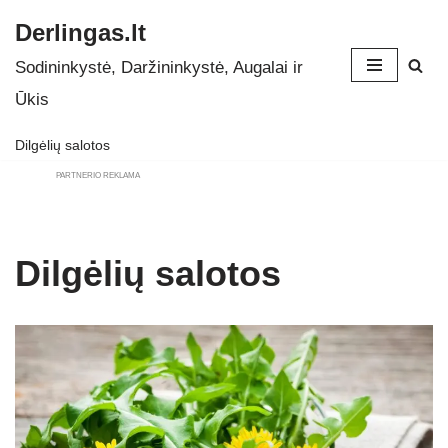
Derlingas.lt
Skip
Sodininkystė, Daržininkystė, Augalai ir
to
Ūkis
content
Dilgėlių salotos
PARTNERIO REKLAMA
Dilgėlių salotos