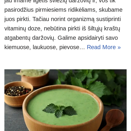
jau imame ilgėtis šviežių daržovių ir, vos tik
pasirodžius pirmiesiems ridikėliams, skubame
juos pirkti. Tačiau norint organizmą sustiprinti
vitaminų doze, nebūtina pirkti iš šiltųjų kraštų
atgabentų daržovių. Galime apsidairyti savo
kiemuose, laukuose, pievose…
Read More »