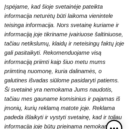
Įspėjame, kad šioje svetainėje pateikta
informacija neturėtų būti laikoma vienintele
teisinga informacija. Nors svetainę kuriame ir
informaciją joje tikriname įvairiuose šaltiniuose,
tačiau netikslumų, klaidų ir neteisingų faktų joje
gali pasitaikyti. Rekomenduojame visą
informaciją priimti kaip šiuo metu mums
priimtiną nuomonę, kuria dalinamės, o
galutines išvadas siūlome pasidaryti patiems.
Ši svetainė yra nemokama Jums naudotis,
tačiau mes gauname komisinius ir pajamas iš
įmonių, kurių reklamą matote joje. Reklama
padeda išlaikyti ir vystyti svetainę, kad ir toliau
informacija joje būtų prieinama nemokamai.