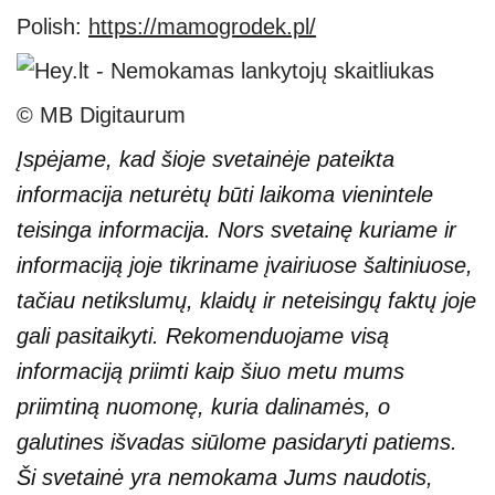
Polish:
https://mamogrodek.pl/
© MB Digitaurum
Įspėjame, kad šioje svetainėje pateikta
informacija neturėtų būti laikoma vienintele
teisinga informacija. Nors svetainę kuriame ir
informaciją joje tikriname įvairiuose šaltiniuose,
tačiau netikslumų, klaidų ir neteisingų faktų joje
gali pasitaikyti. Rekomenduojame visą
informaciją priimti kaip šiuo metu mums
priimtiną nuomonę, kuria dalinamės, o
galutines išvadas siūlome pasidaryti patiems.
Ši svetainė yra nemokama Jums naudotis,