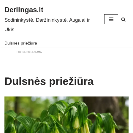
Derlingas.lt
Skip
Sodininkystė, Daržininkystė, Augalai ir
to
Ūkis
content
Dulsnės priežiūra
PARTNERIO REKLAMA
Dulsnės priežiūra