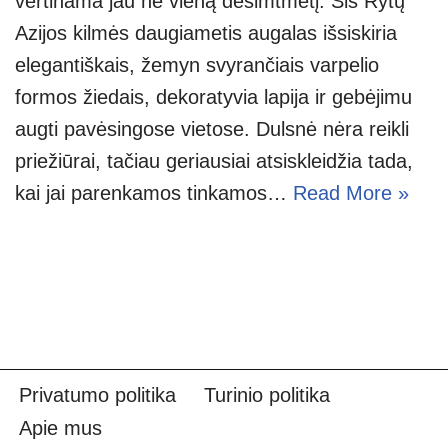
vertinama jau ne vieną dešimtmetį. Šis Rytų
Azijos kilmės daugiametis augalas išsiskiria
elegantiškais, žemyn svyrančiais varpelio
formos žiedais, dekoratyvia lapija ir gebėjimu
augti pavėsingose vietose. Dulsnė nėra reikli
priežiūrai, tačiau geriausiai atsiskleidžia tada,
kai jai parenkamos tinkamos…
Read More »
Privatumo politika
Turinio politika
Apie mus