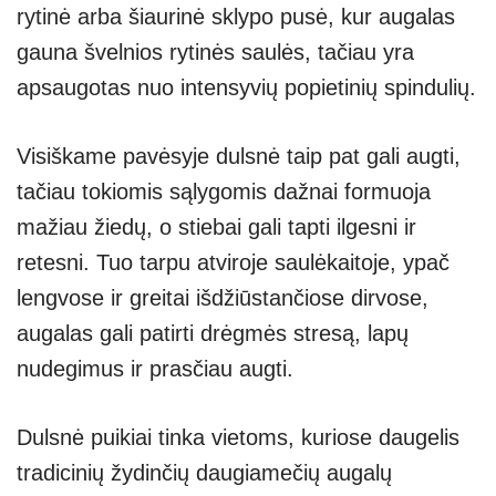
rytinė arba šiaurinė sklypo pusė, kur augalas
gauna švelnios rytinės saulės, tačiau yra
apsaugotas nuo intensyvių popietinių spindulių.
Visiškame pavėsyje dulsnė taip pat gali augti,
tačiau tokiomis sąlygomis dažnai formuoja
mažiau žiedų, o stiebai gali tapti ilgesni ir
retesni. Tuo tarpu atviroje saulėkaitoje, ypač
lengvose ir greitai išdžiūstančiose dirvose,
augalas gali patirti drėgmės stresą, lapų
nudegimus ir prasčiau augti.
Dulsnė puikiai tinka vietoms, kuriose daugelis
tradicinių žydinčių daugiamečių augalų