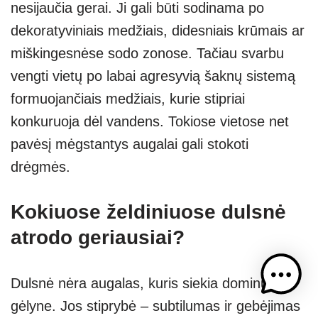
nesijaučia gerai. Ji gali būti sodinama po
dekoratyviniais medžiais, didesniais krūmais ar
miškingesnėse sodo zonose. Tačiau svarbu
vengti vietų po labai agresyvią šaknų sistemą
formuojančiais medžiais, kurie stipriai
konkuruoja dėl vandens. Tokiose vietose net
pavėsį mėgstantys augalai gali stokoti
drėgmės.
Kokiuose želdiniuose dulsnė
atrodo geriausiai?
Dulsnė nėra augalas, kuris siekia dominuoti
gėlyne. Jos stiprybė – subtilumas ir gebėjimas