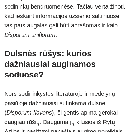
sodininkų bendruomenėse. Tačiau verta žinoti,
kad ieškant informacijos užsienio šaltiniuose
tas pats augalas gali būti aprašomas ir kaip
Disporum uniflorum
.
Dulsnės rūšys: kurios
dažniausiai auginamos
soduose?
Nors sodininkystės literatūroje ir medelynų
pasiūloje dažniausiai sutinkama dulsnė
(
Disporum flavens
), ši gentis apima gerokai
daugiau rūšių. Dauguma jų kilusios iš Rytų
Azijos ir pasižymi panašiais augimo poreikiais –