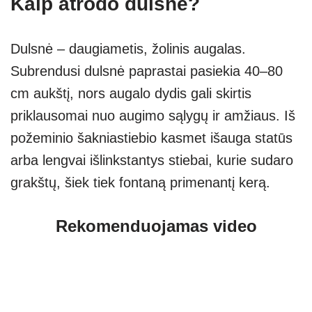
Kaip atrodo dulsnė?
Dulsnė – daugiametis, žolinis augalas.
Subrendusi dulsnė paprastai pasiekia 40–80
cm aukštį, nors augalo dydis gali skirtis
priklausomai nuo augimo sąlygų ir amžiaus. Iš
požeminio šakniastiebio kasmet išauga statūs
arba lengvai išlinkstantys stiebai, kurie sudaro
grakštų, šiek tiek fontaną primenantį kerą.
Rekomenduojamas video