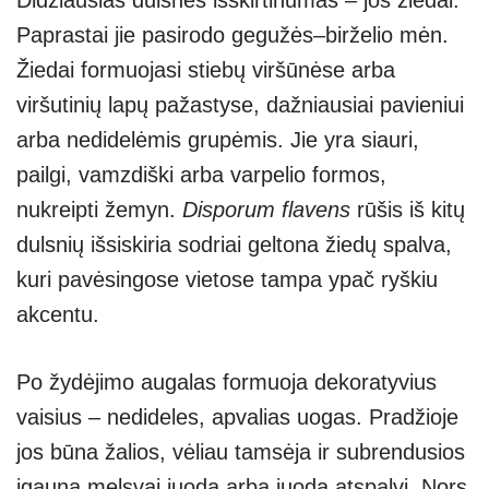
Paprastai jie pasirodo gegužės–birželio mėn.
Žiedai formuojasi stiebų viršūnėse arba
viršutinių lapų pažastyse, dažniausiai pavieniui
arba nedidelėmis grupėmis. Jie yra siauri,
pailgi, vamzdiški arba varpelio formos,
nukreipti žemyn.
Disporum flavens
rūšis iš kitų
dulsnių išsiskiria sodriai geltona žiedų spalva,
kuri pavėsingose vietose tampa ypač ryškiu
akcentu.
Po žydėjimo augalas formuoja dekoratyvius
vaisius – nedideles, apvalias uogas. Pradžioje
jos būna žalios, vėliau tamsėja ir subrendusios
įgauna melsvai juodą arba juodą atspalvį. Nors