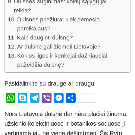
Dulsnės auginimas: kokių sąlygų jai
reikia?
Dulsnės priežiūra: kiek dėmesio
pareikalaus?
Kaip dauginti dulsnę?
Ar dulsnė gali žiemoti Lietuvoje?
Kokios ligos ir kenkėjai dažniausiai
pažeidžia dulsnę?
Pasidalinkite su drauge ar draugu:
W
S
T
Vi
M
S
h
ky
el
b
e
h
Nors Lietuvoje dulsnė dar nėra plačiai žinoma,
at
p
e
er
ss
ar
užsienio kolekciniuose ir botanikos soduose ji
s
e
gr
e
e
vertinama jau ne vieną dešimtmetį. Šis Rytų