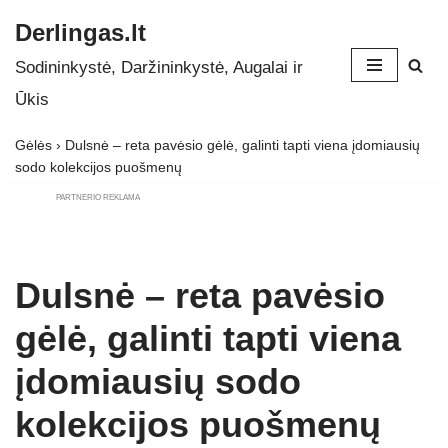
Derlingas.lt
Skip
Sodininkystė, Daržininkystė, Augalai ir
to
Ūkis
content
Gėlės
›
Dulsnė – reta pavėsio gėlė, galinti tapti viena įdomiausių
sodo kolekcijos puošmenų
PARTNERIO REKLAMA
Dulsnė – reta pavėsio
gėlė, galinti tapti viena
įdomiausių sodo
kolekcijos puošmenų