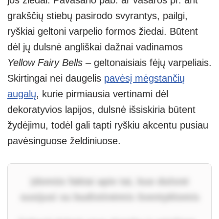
grakščių stiebų pasirodo svyrantys, pailgi,
ryškiai geltoni varpelio formos žiedai. Būtent
dėl jų dulsnė angliškai dažnai vadinamos
Yellow Fairy Bells
– geltonaisiais fėjų varpeliais.
Skirtingai nei daugelis
pavėsį mėgstančių
augalų
, kurie pirmiausia vertinami dėl
dekoratyvios lapijos, dulsnė išsiskiria būtent
žydėjimu, todėl gali tapti ryškiu akcentu pusiau
pavėsinguose želdiniuose.
Įdomūs faktai apie tai, kuo dulsnė
susijusi su budistinėmis šventyklomis