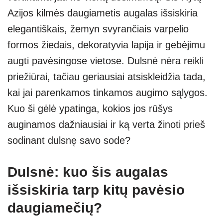
A
a
n
Azijos kilmės daugiametis augalas išsiskiria
p
m
g
elegantiškais, žemyn svyrančiais varpelio
p
er
formos žiedais, dekoratyvia lapija ir gebėjimu
augti pavėsingose vietose. Dulsnė nėra reikli
priežiūrai, tačiau geriausiai atsiskleidžia tada,
kai jai parenkamos tinkamos augimo sąlygos.
Kuo ši gėlė ypatinga, kokios jos rūšys
auginamos dažniausiai ir ką verta žinoti prieš
sodinant dulsnę savo sode?
Dulsnė: kuo šis augalas
išsiskiria tarp kitų pavėsio
daugiamečių?