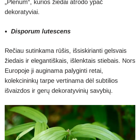
„Plenum“, kurios žiedai atrodo ypač
dekoratyviai.
Disporum lutescens
Rečiau sutinkama rūšis, išsiskirianti gelsvais
žiedais ir elegantiškais, išlenktais stiebais. Nors
Europoje ji auginama palyginti retai,
kolekcininkų tarpe vertinama dėl subtilios
išvaizdos ir gerų dekoratyvinių savybių.