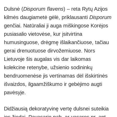
Dulsnė (
Disporum flavens
) – reta Rytų Azijos
kilmės daugiametė gėlė, priklausanti
Disporum
genčiai. Natūraliai ji auga miškingose Korėjos
pusiasalio vietovėse, kur įsitvirtina
humusinguose, drėgmę išlaikančiuose, tačiau
gerai drenuotuose dirvožemiuose. Nors
Lietuvoje šis augalas vis dar laikomas
kolekcine retenybe, užsienio sodininkų
bendruomenėse jis vertinamas dėl išskirtinės
išvaizdos, ilgaamžiškumo ir gebėjimo augti
pavėsyje.
Didžiausią dekoratyvinę vertę dulsnei suteikia
jos žiedai. Pavasario pab. ar vasaros pr. ant