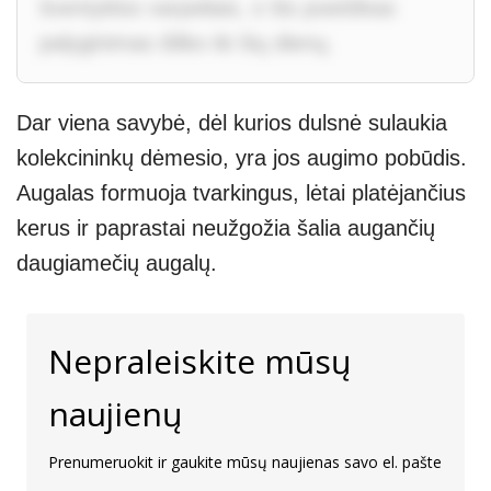
šventyklos varpeliais, o šis poetiškas
palyginimas išliko iki šių dienų.
Dar viena savybė, dėl kurios dulsnė sulaukia
kolekcininkų dėmesio, yra jos augimo pobūdis.
Augalas formuoja tvarkingus, lėtai platėjančius
kerus ir paprastai neužgožia šalia augančių
daugiamečių augalų.
Nepraleiskite mūsų
naujienų
Prenumeruokit ir gaukite mūsų naujienas savo el. pašte