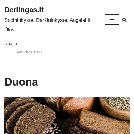
Derlingas.lt
Skip
Sodininkystė, Daržininkystė, Augalai ir
to
Ūkis
content
Duona
PARTNERIO REKLAMA
Duona