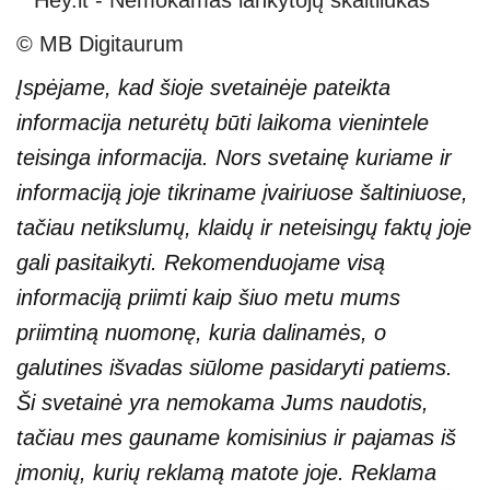
© MB Digitaurum
Įspėjame, kad šioje svetainėje pateikta
informacija neturėtų būti laikoma vienintele
teisinga informacija. Nors svetainę kuriame ir
informaciją joje tikriname įvairiuose šaltiniuose,
tačiau netikslumų, klaidų ir neteisingų faktų joje
gali pasitaikyti. Rekomenduojame visą
informaciją priimti kaip šiuo metu mums
priimtiną nuomonę, kuria dalinamės, o
galutines išvadas siūlome pasidaryti patiems.
Ši svetainė yra nemokama Jums naudotis,
tačiau mes gauname komisinius ir pajamas iš
įmonių, kurių reklamą matote joje. Reklama