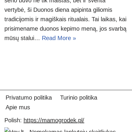
seno buvo ne tik maistas, bet ir šventa
vertybė, ši Duonos diena apipinta giliomis
tradicijomis ir magiškais ritualais. Tai laikas, kai
prisimename duonos kepimo meną, jos svarbą
mūsų stalui…
Read More »
Privatumo politika
Turinio politika
Apie mus
Polish:
https://mamogrodek.pl/