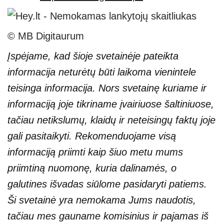
© MB Digitaurum
Įspėjame, kad šioje svetainėje pateikta
informacija neturėtų būti laikoma vienintele
teisinga informacija. Nors svetainę kuriame ir
informaciją joje tikriname įvairiuose šaltiniuose,
tačiau netikslumų, klaidų ir neteisingų faktų joje
gali pasitaikyti. Rekomenduojame visą
informaciją priimti kaip šiuo metu mums
priimtiną nuomonę, kuria dalinamės, o
galutines išvadas siūlome pasidaryti patiems.
Ši svetainė yra nemokama Jums naudotis,
tačiau mes gauname komisinius ir pajamas iš