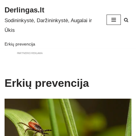
Derlingas.lt
Skip
Sodininkystė, Daržininkystė, Augalai ir
to
Ūkis
content
Erkių prevencija
PARTNERIO REKLAMA
Erkių prevencija