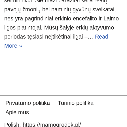
šeimininkui. Šie maži parazitai kelia realų
pavojų žmonių bei naminių gyvūnų sveikatai,
nes yra pagrindiniai erkinio encefalito ir Laimo
ligos platintojai. Mūsų šalyje erkių aktyvumo
periodas tęsiasi neįtikėtinai ilgai –…
Read
More »
Privatumo politika
Turinio politika
Apie mus
Polish:
https://mamogrodek.pl/