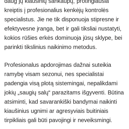
daug jų kiaušinių sankaupų, protingiausia
kreiptis į profesionalius kenkėjų kontrolės
specialistus. Jie ne tik disponuoja stipresne ir
efektyvesne įranga, bet ir gali tiksliai nustatyti,
kokios rūšies erkės dominuoja jūsų sklype, bei
parinkti tikslinius naikinimo metodus.
Profesionalus apdorojimas dažnai suteikia
ramybę visam sezonui, nes specialistai
padengia visą plotą sistemingai, nepalikdami
jokių „saugių salų“ parazitams išgyventi. Būtina
atsiminti, kad savarankiški bandymai naikinti
kiaušinius ugnimi ar agresyviais buitiniais
tirpikliais gali būti pavojingi ir neveiksmingi.