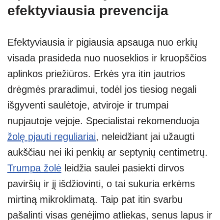
efektyviausia prevencija
Efektyviausia ir pigiausia apsauga nuo erkių
visada prasideda nuo nuoseklios ir kruopščios
aplinkos priežiūros. Erkės yra itin jautrios
drėgmės praradimui, todėl jos tiesiog negali
išgyventi saulėtoje, atviroje ir trumpai
nupjautoje vejoje. Specialistai rekomenduoja
žolę pjauti reguliariai
, neleidžiant jai užaugti
aukščiau nei iki penkių ar septynių centimetrų.
Trumpa žolė
leidžia saulei pasiekti dirvos
paviršių ir jį išdžiovinti, o tai sukuria erkėms
mirtiną mikroklimatą. Taip pat itin svarbu
pašalinti visas genėjimo atliekas, senus lapus ir