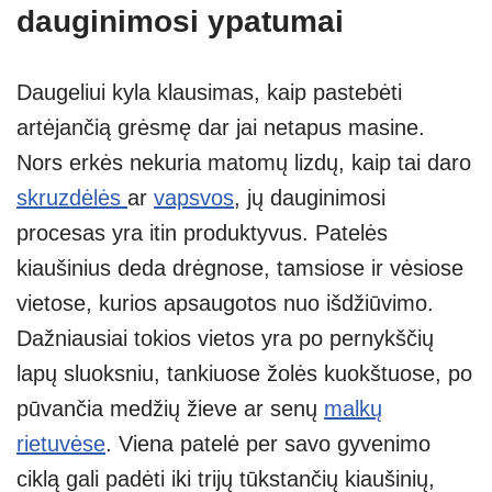
dauginimosi ypatumai
Daugeliui kyla klausimas, kaip pastebėti
artėjančią grėsmę dar jai netapus masine.
Nors erkės nekuria matomų lizdų, kaip tai daro
skruzdėlės
ar
vapsvos
, jų dauginimosi
procesas yra itin produktyvus. Patelės
kiaušinius deda drėgnose, tamsiose ir vėsiose
vietose, kurios apsaugotos nuo išdžiūvimo.
Dažniausiai tokios vietos yra po pernykščių
lapų sluoksniu, tankiuose žolės kuokštuose, po
pūvančia medžių žieve ar senų
malkų
rietuvėse
. Viena patelė per savo gyvenimo
ciklą gali padėti iki trijų tūkstančių kiaušinių,