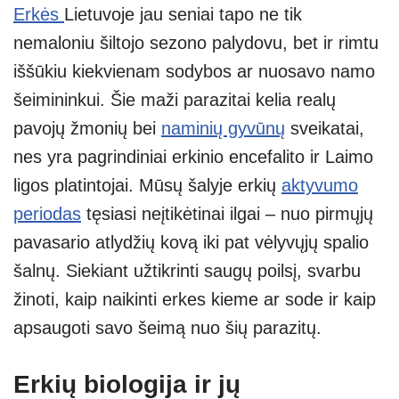
Erkės
Lietuvoje jau seniai tapo ne tik
at
p
e
er
ss
ar
nemaloniu šiltojo sezono palydovu, bet ir rimtu
s
e
gr
e
e
iššūkiu kiekvienam sodybos ar nuosavo namo
A
a
n
šeimininkui. Šie maži parazitai kelia realų
p
m
g
pavojų žmonių bei
naminių gyvūnų
sveikatai,
p
er
nes yra pagrindiniai erkinio encefalito ir Laimo
ligos platintojai. Mūsų šalyje erkių
aktyvumo
periodas
tęsiasi neįtikėtinai ilgai – nuo pirmųjų
pavasario atlydžių kovą iki pat vėlyvųjų spalio
šalnų. Siekiant užtikrinti saugų poilsį, svarbu
žinoti, kaip naikinti erkes kieme ar sode ir kaip
apsaugoti savo šeimą nuo šių parazitų.
Erkių biologija ir jų