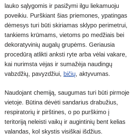
lauko sąlygomis ir pasižymi ilgu liekamuoju
poveikiu. Purškiant šias priemones, ypatingas
dėmesys turi būti skiriamas sklypo perimetrui,
tankiems krūmams, vietoms po medžiais bei
dekoratyvinių augalų grupėms. Geriausia
procedūrą atlikti anksti ryte arba vėlai vakare,
kai nurimsta vėjas ir sumažėja naudingų
vabzdžių, pavyzdžiui,
bičių
, aktyvumas.
Naudojant chemiją, saugumas turi būti pirmoje
vietoje. Būtina dėvėti sandarius drabužius,
respiratorių ir pirštines, o po purškimo į
teritoriją neleisti vaikų ir augintinių bent kelias
valandas, kol skystis visiškai išdžius.