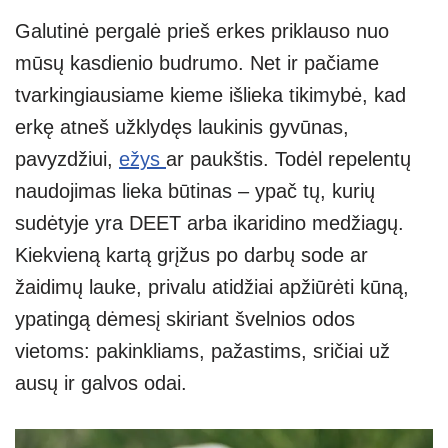
Galutinė pergalė prieš erkes priklauso nuo
mūsų kasdienio budrumo. Net ir pačiame
tvarkingiausiame kieme išlieka tikimybė, kad
erkę atneš užklydęs laukinis gyvūnas,
pavyzdžiui,
ežys
ar paukštis. Todėl repelentų
naudojimas lieka būtinas – ypač tų, kurių
sudėtyje yra DEET arba ikaridino medžiagų.
Kiekvieną kartą grįžus po darbų sode ar
žaidimų lauke, privalu atidžiai apžiūrėti kūną,
ypatingą dėmesį skiriant švelnios odos
vietoms: pakinkliams, pažastims, sričiai už
ausų ir galvos odai.