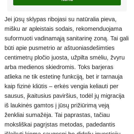
Jei jūsų sklypas ribojasi su natūralia pieva,
mišku ar apleistais sodais, rekomenduojama
suformuoti vadinamąją sanitarinę zoną. Tai gali
būti apie pusmetrio ar aštuoniasdešimties
centimetrų pločio juosta, užpilta smėliu, žvyru
arba medienos skiedromis. Toks barjeras
atlieka ne tik estetinę funkciją, bet ir tarnauja
kaip fizinė kliūtis – erkės vengia keliauti per
sausus, įkaitusius paviršius, todėl jų migracija
iš laukinės gamtos į jūsų prižiūrimą veją
ženkliai sumažėja. Tai paprastas, tačiau
moksliškai pagrįstas metodas, padedantis