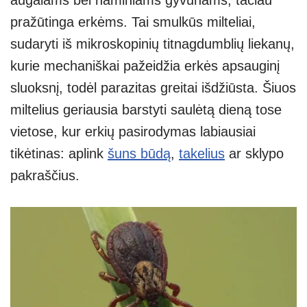
augalams bei naminiams gyvūnams, tačiau
pražūtinga erkėms. Tai smulkūs milteliai,
sudaryti iš mikroskopinių titnagdumblių liekanų,
kurie mechaniškai pažeidžia erkės apsauginį
sluoksnį, todėl parazitas greitai išdžiūsta. Šiuos
miltelius geriausia barstyti saulėtą dieną tose
vietose, kur erkių pasirodymas labiausiai
tikėtinas: aplink
šuns būdą
,
takelius
ar sklypo
pakraščius.