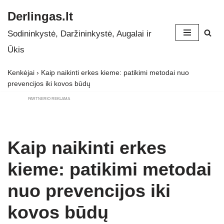
Derlingas.lt
Skip
Sodininkystė, Daržininkystė, Augalai ir
to
Ūkis
content
Kenkėjai
›
Kaip naikinti erkes kieme: patikimi metodai nuo
prevencijos iki kovos būdų
PARTNERIO REKLAMA
Kaip naikinti erkes
kieme: patikimi metodai
nuo prevencijos iki
kovos būdų