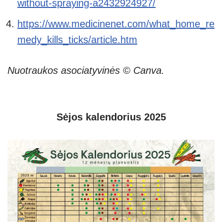
without-spraying-a2432924927/
https://www.medicinenet.com/what_home_re
medy_kills_ticks/article.htm
Nuotraukos asociatyvinės © Canva.
Sėjos kalendorius 2025