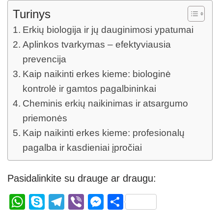
Turinys
Erkių biologija ir jų dauginimosi ypatumai
Aplinkos tvarkymas – efektyviausia
prevencija
Kaip naikinti erkes kieme: biologinė
kontrolė ir gamtos pagalbininkai
Cheminis erkių naikinimas ir atsargumo
priemonės
Kaip naikinti erkes kieme: profesionalų
pagalba ir kasdieniai įpročiai
Pasidalinkite su drauge ar draugu:
W
S
T
Vi
M
S
h
ky
el
b
e
h