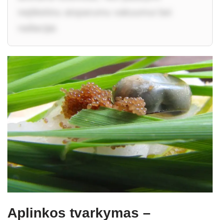
neįtikėtinu atsparumu vakuumui bei
radiacijai.
Aplinkos tvarkymas –