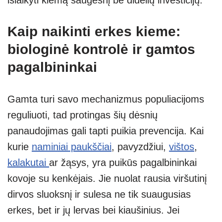
išlaikyti kiemą saugesnį be didelių investicijų.
Kaip naikinti erkes kieme:
biologinė kontrolė ir gamtos
pagalbininkai
Gamta turi savo mechanizmus populiacijoms
reguliuoti, tad protingas šių dėsnių
panaudojimas gali tapti puikia prevencija. Kai
kurie
naminiai paukščiai
, pavyzdžiui,
vištos
,
kalakutai
ar žąsys, yra puikūs pagalbininkai
kovoje su kenkėjais. Jie nuolat rausia viršutinį
dirvos sluoksnį ir sulesa ne tik suaugusias
erkes, bet ir jų lervas bei kiaušinius. Jei