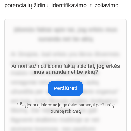
potencialių židinių identifikavimo ir izoliavimo.
Įdomūs faktai apie tai, jog erkės mus
suranda net be akių
Ar žinojote, kad erkės yra tikros ištvermės
čempionės, galinčios išgyventi be jokio
Ar nori sužinoti įdomų faktą apie
tai, jog erkės
mus suranda net be akių
?
maisto net iki dešimties metų? Šie
voragyviai neturi akių, tačiau auką
Peržiūrėti
užuodžia per specialius „Hallerio organus“
ant kojų, kurie fiksuoja anglies dvideginį ir
* Šią įdomią informaciją galėsite pamatyti peržiūrėję
šilumą. Dar neįtikėtiniau – jos gali
trumpą reklamą
išgyventi skalbimo mašinoje ar net
atvirame kosmose, nes pasižymi