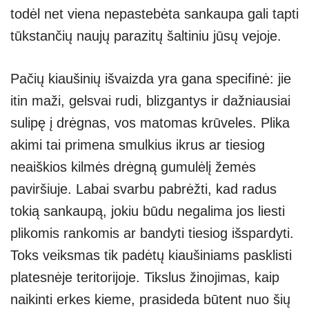
todėl net viena nepastebėta sankaupa gali tapti
tūkstančių naujų parazitų šaltiniu jūsų vejoje.
Pačių kiaušinių išvaizda yra gana specifinė: jie
itin maži, gelsvai rudi, blizgantys ir dažniausiai
sulipę į drėgnas, vos matomas krūveles. Plika
akimi tai primena smulkius ikrus ar tiesiog
neaiškios kilmės drėgną gumulėlį žemės
paviršiuje. Labai svarbu pabrėžti, kad radus
tokią sankaupą, jokiu būdu negalima jos liesti
plikomis rankomis ar bandyti tiesiog išspardyti.
Toks veiksmas tik padėtų kiaušiniams pasklisti
platesnėje teritorijoje. Tikslus žinojimas, kaip
naikinti erkes kieme, prasideda būtent nuo šių