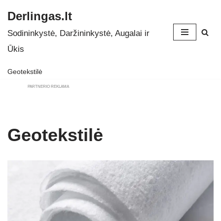
Derlingas.lt
Skip
Sodininkystė, Daržininkystė, Augalai ir
to
Ūkis
content
Geotekstilė
PARTNERIO REKLAMA
Geotekstilė