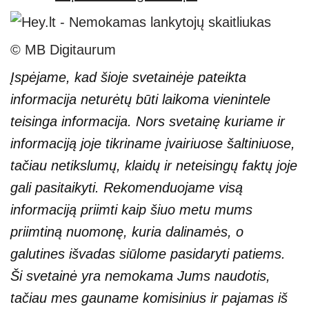
© MB Digitaurum
Įspėjame, kad šioje svetainėje pateikta
informacija neturėtų būti laikoma vienintele
teisinga informacija. Nors svetainę kuriame ir
informaciją joje tikriname įvairiuose šaltiniuose,
tačiau netikslumų, klaidų ir neteisingų faktų joje
gali pasitaikyti. Rekomenduojame visą
informaciją priimti kaip šiuo metu mums
priimtiną nuomonę, kuria dalinamės, o
galutines išvadas siūlome pasidaryti patiems.
Ši svetainė yra nemokama Jums naudotis,
tačiau mes gauname komisinius ir pajamas iš