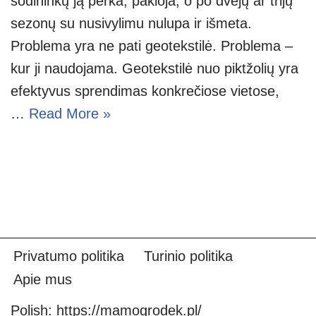
sodininkų ją perka, pakloja, o po dvejų ar trijų
sezonų su nusivylimu nulupa ir išmeta.
Problema yra ne pati geotekstilė. Problema –
kur ji naudojama. Geotekstilė nuo piktžolių yra
efektyvus sprendimas konkrečiose vietose,
…
Read More »
Privatumo politika
Turinio politika
Apie mus
Polish:
https://mamogrodek.pl/