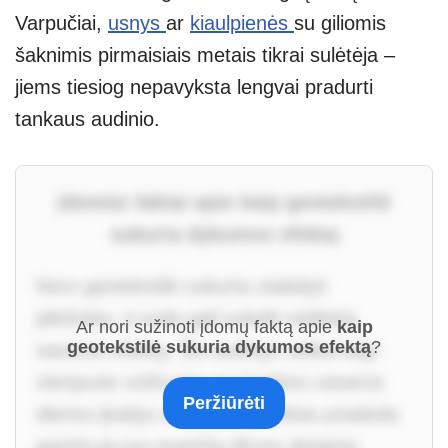
Varpučiai,
usnys
ar
kiaulpienės
su giliomis
šaknimis pirmaisiais metais tikrai sulėtėja –
jiems tiesiog nepavyksta lengvai pradurti
tankaus audinio.
Įdomūs faktai apie kaip geotekstilė
sukuria dykumos efektą
Nors geotekstilė sukurta stabdyti
piktžoles, ji sode gali sukelti netikėtą
Ar nori sužinoti įdomų faktą apie
kaip
geotekstilė sukuria dykumos efektą
?
sausros efektą. Šis audinys veikia kaip
vienpusis vožtuvas: po karštos vasaros
Peržiūrėti
dienos įkaitęs sintetinis pluoštas pradeda
garinti po juo esančią dirvos drėgmę,