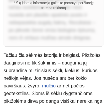
* Šią įdomią informaciją galėsite pamatyti peržiūrėję
tačiau susidariusi kondensato rasa
trumpą reklamą
nusėda ant plastiko apatinės pusės ir
nebepasiekia augalų šaknų. Rezultatas –
po plėvele žemė virsta biologine dykuma,
nors iš viršaus mulčias atrodo drėgnas.
Tačiau čia sėkmės istorija ir baigiasi. Piktžolės
dauginasi ne tik šaknimis – dauguma jų
subrandina milžiniškus sėklų kiekius, kuriuos
nešioja vėjas. Jos nusėda ant bet kokio
paviršiaus: žvyro,
mulčio
ar net pačios
geotekstilės. Šioms iš sėklų dygstančioms
piktžolėms dirva po danga visiškai nereikalinga