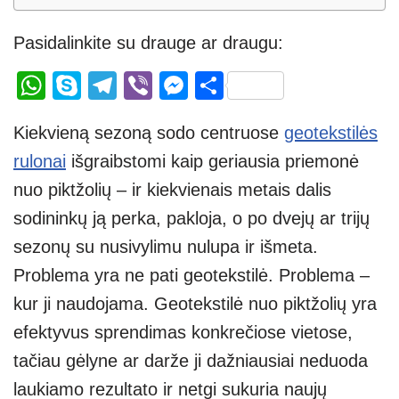
Pasidalinkite su drauge ar draugu:
W
S
T
Vi
M
S
h
ky
el
b
e
h
Kiekvieną sezoną sodo centruose
geotekstilės
at
p
e
er
ss
ar
rulonai
išgraibstomi kaip geriausia priemonė
s
e
gr
e
e
nuo piktžolių – ir kiekvienais metais dalis
A
a
n
sodininkų ją perka, pakloja, o po dvejų ar trijų
p
m
g
sezonų su nusivylimu nulupa ir išmeta.
p
er
Problema yra ne pati geotekstilė. Problema –
kur ji naudojama. Geotekstilė nuo piktžolių yra
efektyvus sprendimas konkrečiose vietose,
tačiau gėlyne ar darže ji dažniausiai neduoda
laukiamo rezultato ir netgi sukuria naujų