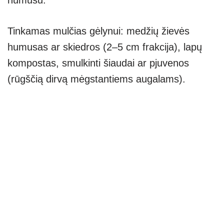
humusu.
Tinkamas mulčias gėlynui: medžių žievės
humusas ar skiedros (2–5 cm frakcija), lapų
kompostas, smulkinti šiaudai ar pjuvenos
(rūgščią dirvą mėgstantiems augalams).