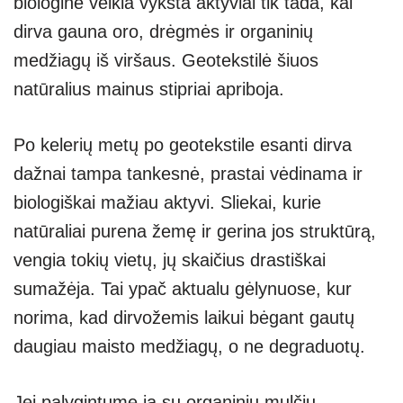
biologinė veikla vyksta aktyviai tik tada, kai
dirva gauna oro, drėgmės ir organinių
medžiagų iš viršaus. Geotekstilė šiuos
natūralius mainus stipriai apriboja.
Po kelerių metų po geotekstile esanti dirva
dažnai tampa tankesnė, prastai vėdinama ir
biologiškai mažiau aktyvi. Sliekai, kurie
natūraliai purena žemę ir gerina jos struktūrą,
vengia tokių vietų, jų skaičius drastiškai
sumažėja. Tai ypač aktualu gėlynuose, kur
norima, kad dirvožemis laikui bėgant gautų
daugiau maisto medžiagų, o ne degraduotų.
Jei palygintume ją su organiniu mulčiu –