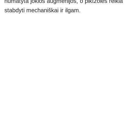
numatyta jokios augmenijos, o piktžoles reikia
stabdyti mechaniškai ir ilgam.