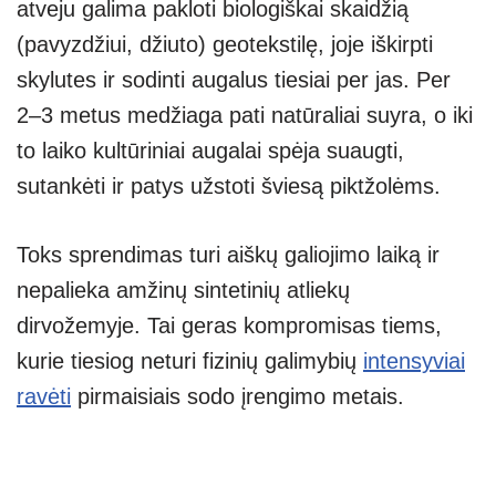
atveju galima pakloti biologiškai skaidžią
(pavyzdžiui, džiuto) geotekstilę, joje iškirpti
skylutes ir sodinti augalus tiesiai per jas. Per
2–3 metus medžiaga pati natūraliai suyra, o iki
to laiko kultūriniai augalai spėja suaugti,
sutankėti ir patys užstoti šviesą piktžolėms.
Toks sprendimas turi aiškų galiojimo laiką ir
nepalieka amžinų sintetinių atliekų
dirvožemyje. Tai geras kompromisas tiems,
kurie tiesiog neturi fizinių galimybių
intensyviai
ravėti
pirmaisiais sodo įrengimo metais.