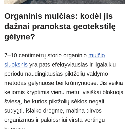
Organinis mulčias: kodėl jis
dažnai pranoksta geotekstilę
gėlyne?
7–10 centimetrų storio organinio
mulčio
sluoksnis
yra pats efektyviausias ir ilgalaikiu
periodu naudingiausias piktžolių valdymo
metodas gėlynuose bei krūmynuose. Jis veikia
keliomis kryptimis vienu metu: visiškai blokuoja
šviesą, be kurios piktžolių sėklos negali
sudygti, išlaiko drėgmę, maitina dirvos
organizmus ir palaipsniui virsta vertingu