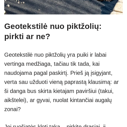
Geotekstilė nuo piktžolių:
pirkti ar ne?
Geotekstilė nuo piktžolių yra puiki ir labai
vertinga medžiaga, tačiau tik tada, kai
naudojama pagal paskirtį. Prieš ją įsigyjant,
verta sau užduoti vieną paprastą klausimą: ar
ši danga bus skirta kietajam paviršiui (takui,
aikštelei), ar gyvai, nuolat kintančiai augalų
zonai?
Jei ruošiatės kloti taką – pirkite drąsiai, ji