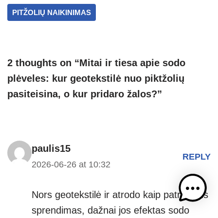
p
er
PITŽOLIŲ NAIKINIMAS
2 thoughts on “Mitai ir tiesa apie sodo
plėveles: kur geotekstilė nuo piktžolių
pasiteisina, o kur pridaro žalos?”
paulis15
REPLY
2026-06-26 at 10:32
Nors geotekstilė ir atrodo kaip patrauklus
sprendimas, dažnai jos efektas sodo