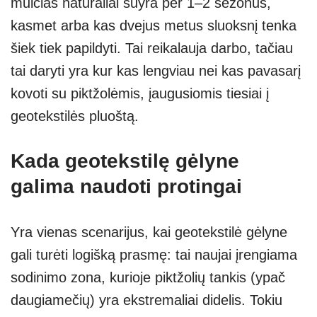
mulčias natūraliai suyra per 1–2 sezonus,
kasmet arba kas dvejus metus sluoksnį tenka
šiek tiek papildyti. Tai reikalauja darbo, tačiau
tai daryti yra kur kas lengviau nei kas pavasarį
kovoti su piktžolėmis, įaugusiomis tiesiai į
geotekstilės pluoštą.
Kada geotekstilę gėlyne
galima naudoti protingai
Yra vienas scenarijus, kai geotekstilė gėlyne
gali turėti logišką prasmę: tai naujai įrengiama
sodinimo zona, kurioje piktžolių tankis (ypač
daugiamečių) yra ekstremaliai didelis. Tokiu