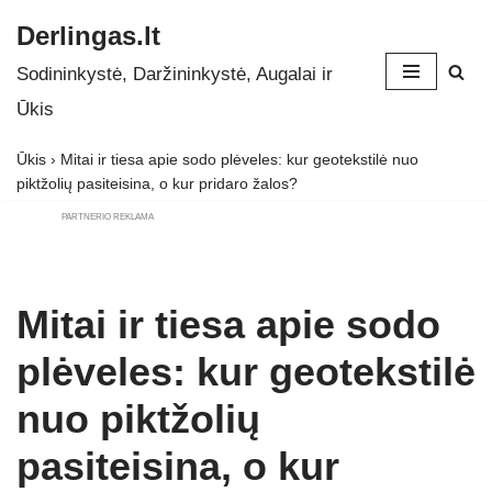
Derlingas.lt
Skip
Sodininkystė, Daržininkystė, Augalai ir
to
Ūkis
content
Ūkis
›
Mitai ir tiesa apie sodo plėveles: kur geotekstilė nuo
piktžolių pasiteisina, o kur pridaro žalos?
PARTNERIO REKLAMA
Mitai ir tiesa apie sodo
plėveles: kur geotekstilė
nuo piktžolių
pasiteisina, o kur