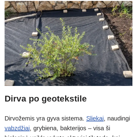
Dirva po geotekstile
Dirvožemis yra gyva sistema.
Sliekai
, naudingi
vabzdžiai
, grybiena, bakterijos – visa ši