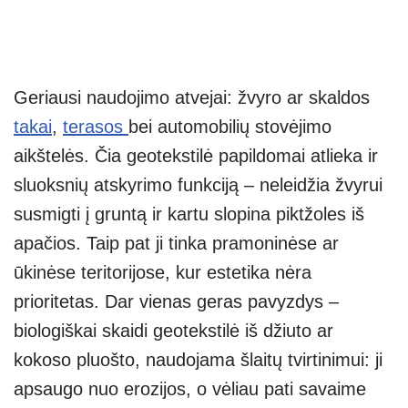
Geriausi naudojimo atvejai: žvyro ar skaldos
takai
,
terasos
bei automobilių stovėjimo
aikštelės. Čia geotekstilė papildomai atlieka ir
sluoksnių atskyrimo funkciją – neleidžia žvyrui
susmigti į gruntą ir kartu slopina piktžoles iš
apačios. Taip pat ji tinka pramoninėse ar
ūkinėse teritorijose, kur estetika nėra
prioritetas. Dar vienas geras pavyzdys –
biologiškai skaidi geotekstilė iš džiuto ar
kokoso pluošto, naudojama šlaitų tvirtinimui: ji
apsaugo nuo erozijos, o vėliau pati savaime