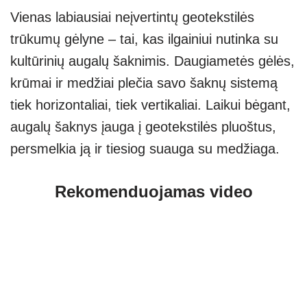
Vienas labiausiai neįvertintų geotekstilės
trūkumų gėlyne – tai, kas ilgainiui nutinka su
kultūrinių augalų šaknimis. Daugiametės gėlės,
krūmai ir medžiai plečia savo šaknų sistemą
tiek horizontaliai, tiek vertikaliai. Laikui bėgant,
augalų šaknys įauga į geotekstilės pluoštus,
persmelkia ją ir tiesiog suauga su medžiaga.
Rekomenduojamas video