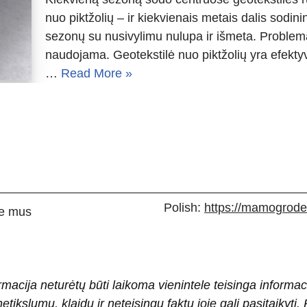
nuo piktžolių – ir kiekvienais metais dalis sodinin
sezonų su nusivylimu nulupa ir išmeta. Problema 
naudojama. Geotekstilė nuo piktžolių yra efekt
…
Read More »
Polish:
https://mamogrodek
e mus
rmacija neturėtų būti laikoma vienintele teisinga informac
 netikslumų, klaidų ir neteisingų faktų joje gali pasitaiky