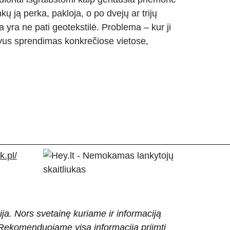
kų ją perka, pakloja, o po dvejų ar trijų
yra ne pati geotekstilė. Problema – kur ji
yvus sprendimas konkrečiose vietose,
.pl/
ija. Nors svetainę kuriame ir informaciją
ti. Rekomenduojame visą informaciją priimti