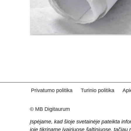
Privatumo politika
Turinio politika
Api
© MB Digitaurum
Įspėjame, kad šioje svetainėje pateikta info
joje tikriname įvairiuose šaltiniuose, tačiau