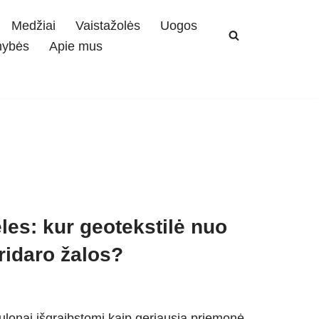
Medžiai
Vaistažolės
Uogos
mybės
Apie mus
eles: kur geotekstilė nuo
pridaro žalos?
ulonai išgraibstomi kaip geriausia priemonė