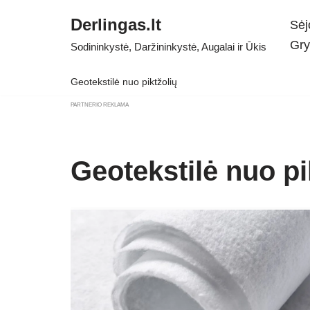
Derlingas.lt
Sėj
Skip
Gry
Sodininkystė, Daržininkystė, Augalai ir Ūkis
to
content
Geotekstilė nuo piktžolių
PARTNERIO REKLAMA
Geotekstilė nuo pi