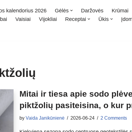
os kalendorius 2026
Gėlės
Daržovės
Krūmai
bai
Vaisiai
Vijokliai
Receptai
Ūkis
Įdo
ktžolių
Mitai ir tiesa apie sodo plėv
piktžolių pasiteisina, o kur 
by
Vaida Janikūnienė
2026-06-24
2 Comments
Kiekvieną sezoną sodo centruose geotekstilės r