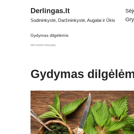
Derlingas.lt
Sėj
Skip
Gry
Sodininkystė, Daržininkystė, Augalai ir Ūkis
to
content
Gydymas dilgėlėmis
PARTNERIO REKLAMA
Gydymas dilgėlėm