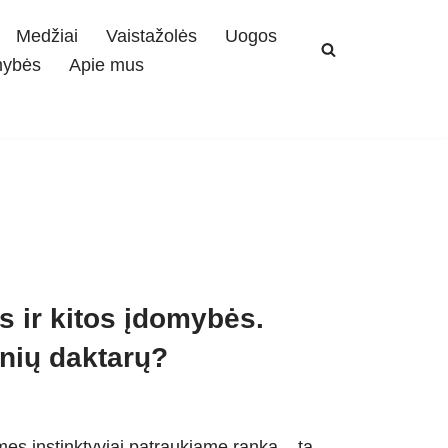
Medžiai
Vaistažolės
Uogos
mybės
Apie mus
 ir kitos įdomybės.
ynių daktarų?
mes instinktyviai patraukiame ranką – tą