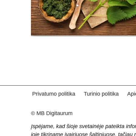
Privatumo politika
Turinio politika
Api
© MB Digitaurum
Įspėjame, kad šioje svetainėje pateikta info
joje tikriname įvairiuose šaltiniuose, tačiau