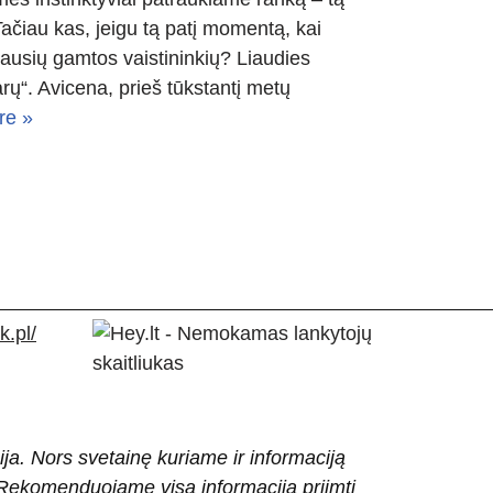
ačiau kas, jeigu tą patį momentą, kai
riausių gamtos vaistininkių? Liaudies
arų“. Avicena, prieš tūkstantį metų
re »
.pl/
ija. Nors svetainę kuriame ir informaciją
ti. Rekomenduojame visą informaciją priimti