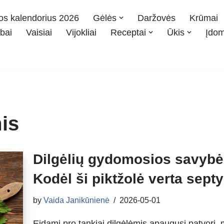
os kalendorius 2026
Gėlės
Daržovės
Krūmai
bai
Vaisiai
Vijokliai
Receptai
Ūkis
Įdo
is
Dilgėlių gydomosios savybės
Kodėl ši piktžolė verta sept
by
Vaida Janikūnienė
2026-05-01
Eidami pro tankiai dilgėlėmis apaugusį patvorį, 