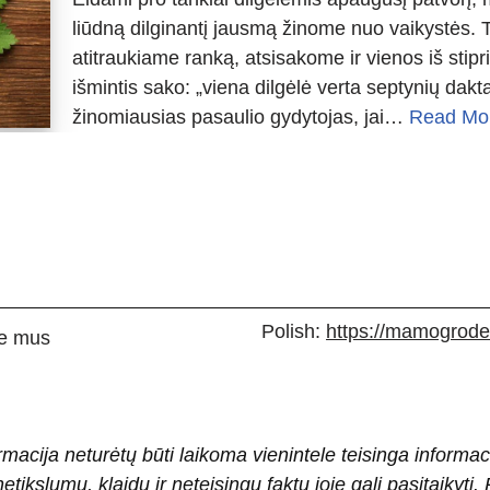
liūdną dilginantį jausmą žinome nuo vaikystės. T
atitraukiame ranką, atsisakome ir vienos iš stip
išmintis sako: „viena dilgėlė verta septynių dakt
žinomiausias pasaulio gydytojas, jai…
Read Mo
Polish:
https://mamogrodek
e mus
rmacija neturėtų būti laikoma vienintele teisinga informac
 netikslumų, klaidų ir neteisingų faktų joje gali pasitaiky