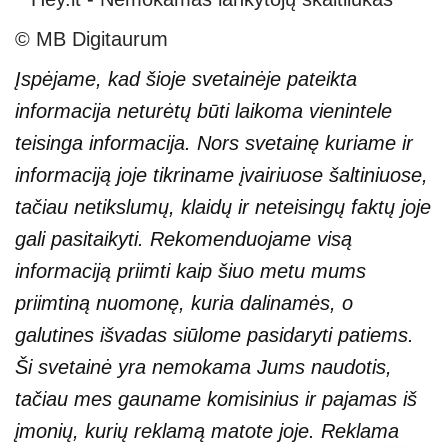
© MB Digitaurum
Įspėjame, kad šioje svetainėje pateikta
informacija neturėtų būti laikoma vienintele
teisinga informacija. Nors svetainę kuriame ir
informaciją joje tikriname įvairiuose šaltiniuose,
tačiau netikslumų, klaidų ir neteisingų faktų joje
gali pasitaikyti. Rekomenduojame visą
informaciją priimti kaip šiuo metu mums
priimtiną nuomonę, kuria dalinamės, o
galutines išvadas siūlome pasidaryti patiems.
Ši svetainė yra nemokama Jums naudotis,
tačiau mes gauname komisinius ir pajamas iš
įmonių, kurių reklamą matote joje. Reklama