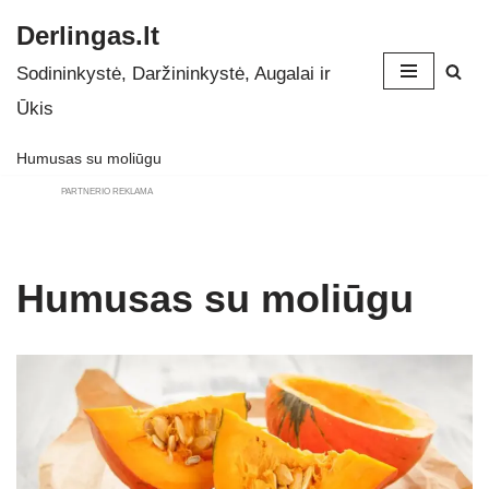
Derlingas.lt
Skip
Sodininkystė, Daržininkystė, Augalai ir
to
Ūkis
content
Humusas su moliūgu
PARTNERIO REKLAMA
Humusas su moliūgu