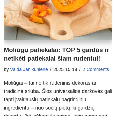
Moliūgų patiekalai: TOP 5 gardūs ir
netikėti patiekalai šiam rudeniui!
by
Vaida Janikūnienė
2025-10-18
2 Comments
Moliūgai – tai ne tik rudeninis dekoras ar
tradicinė sriuba. Šios universalios daržovės gali
tapti įvairiausių patiekalų pagrindiniu
ingredientu – nuo sočių pietų iki gardžių
desertų. Jei ieškote įkvėpimo, kaip panaudoti