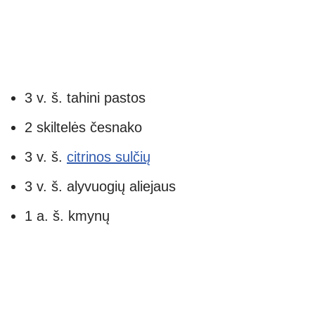
3 v. š. tahini pastos
2 skiltelės česnako
3 v. š.
citrinos sulčių
3 v. š. alyvuogių aliejaus
1 a. š. kmynų