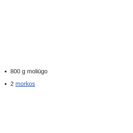
800 g moliūgo
2
morkos