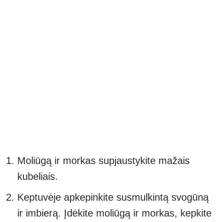
Moliūgą ir morkas supjaustykite mažais
kubeliais.
Keptuvėje apkepinkite susmulkintą svogūną
ir imbierą. Įdėkite moliūgą ir morkas, kepkite