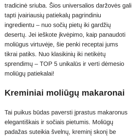
tradicinė sriuba. Šios universalios daržovės gali
s
e
gr
e
e
tapti įvairiausių patiekalų pagrindiniu
A
a
n
ingredientu – nuo sočių pietų iki gardžių
p
m
g
desertų. Jei ieškote įkvėpimo, kaip panaudoti
p
er
moliūgus virtuvėje, šie penki receptai jums
tikrai patiks. Nuo klasikinių iki netikėtų
sprendimų – TOP 5 unikalūs ir verti dėmesio
moliūgų patiekalai!
Kreminiai moliūgų makaronai
Tai puikus būdas paversti įprastus makaronus
elegantiškais ir sočiais pietumis. Moliūgų
padažas suteikia švelnų, kreminį skonį be