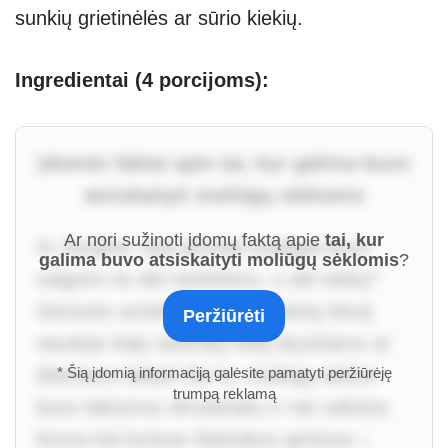
sunkių grietinėlės ar sūrio kiekių.
Ingredientai (4 porcijoms):
Įdomūs faktai apie tai, kur galima buvo
atsiskaityti moliūgų sėklomis
Ar nori sužinoti įdomų faktą apie
tai, kur
Ar žinojote, kad pirmieji moliūgai buvo
galima buvo atsiskaityti moliūgų sėklomis
?
valgomi ne dėl minkštimo, o dėl sėklų?
Senovės actekai ir majai jų kietą žievę
Peržiūrėti
naudojo kaip natūralų indą skysčiams ar
žibintams laikyti! Be to, moliūgų sėklos
* Šią įdomią informaciją galėsite pamatyti peržiūrėję
trumpą reklamą
buvo laikomos afrodiziaku ir net valiutos
forma kai kuriose Meksikos gentyse –