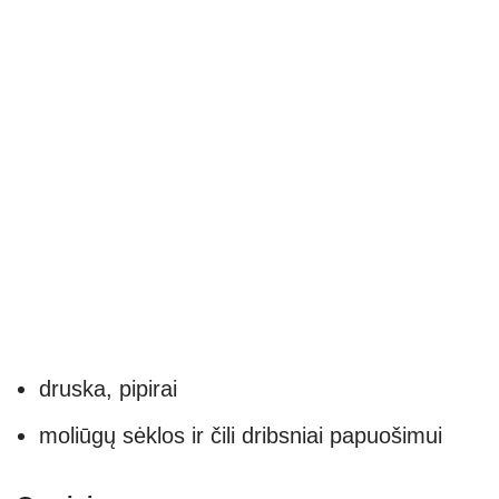
druska, pipirai
moliūgų sėklos ir čili dribsniai papuošimui