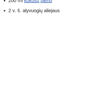
200 ml
kokosų pieno
2 v. š. alyvuogių aliejaus