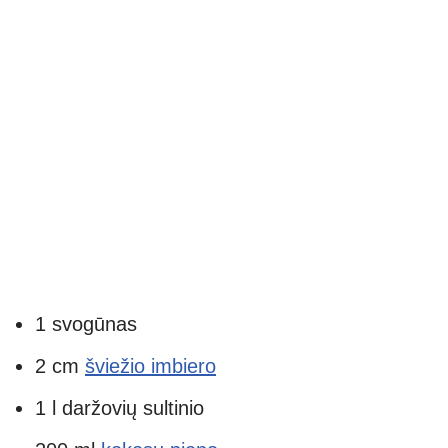
1 svogūnas
2 cm
šviežio imbiero
1 l daržovių sultinio