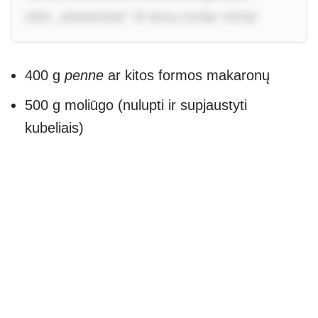
toks „skanėstas“ iš tiesų turėjo vertę!
400 g
penne
ar kitos formos makaronų
500 g moliūgo (nulupti ir supjaustyti
kubeliais)