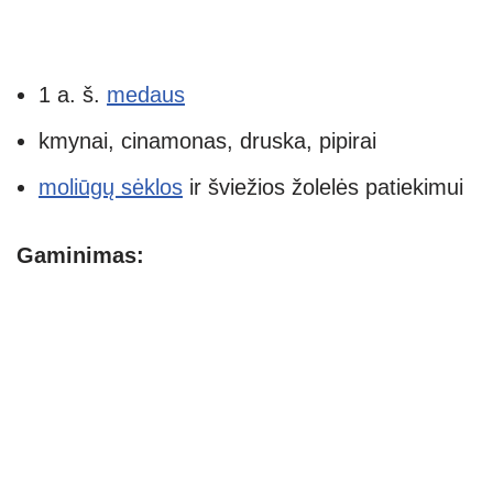
1 a. š.
medaus
kmynai, cinamonas, druska, pipirai
moliūgų sėklos
ir šviežios žolelės patiekimui
Gaminimas: