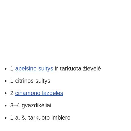
1
apelsino sultys
ir tarkuota žievelė
1 citrinos sultys
2
cinamono lazdelės
3–4 gvazdikėliai
1 a. š. tarkuoto imbiero