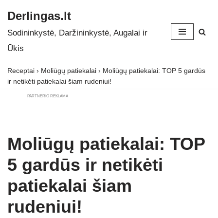
Derlingas.lt
Skip
Sodininkystė, Daržininkystė, Augalai ir
to
Ūkis
content
Receptai
›
Moliūgų patiekalai
›
Moliūgų patiekalai: TOP 5 gardūs
ir netikėti patiekalai šiam rudeniui!
PARTNERIO REKLAMA
Moliūgų patiekalai: TOP
5 gardūs ir netikėti
patiekalai šiam
rudeniui!