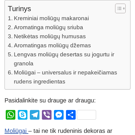
Turinys
Kreminiai moliūgų makaronai
Aromatinga moliūgų sriuba
Netikėtas moliūgų humusas
Aromatingas moliūgų džemas
Lengvas moliūgų desertas su jogurtu ir
granola
Moliūgai – universalus ir nepakeičiamas
rudens ingredientas
Pasidalinkite su drauge ar draugu:
W
S
T
Vi
M
S
h
ky
el
b
e
h
Moliūgai
– tai ne tik rudeninis dekoras ar
at
p
e
er
ss
ar