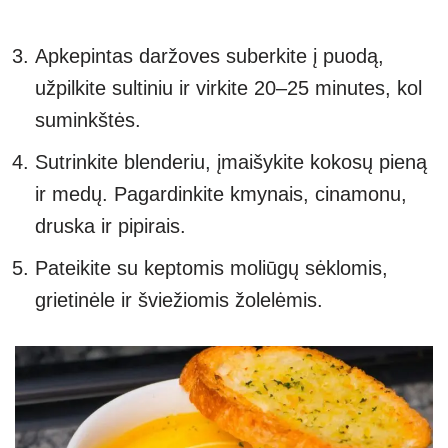
Apkepintas daržoves suberkite į puodą,
užpilkite sultiniu ir virkite 20–25 minutes, kol
suminkštės.
Sutrinkite blenderiu, įmaišykite kokosų pieną
ir medų. Pagardinkite kmynais, cinamonu,
druska ir pipirais.
Pateikite su keptomis moliūgų sėklomis,
grietinėle ir šviežiomis žolelėmis.