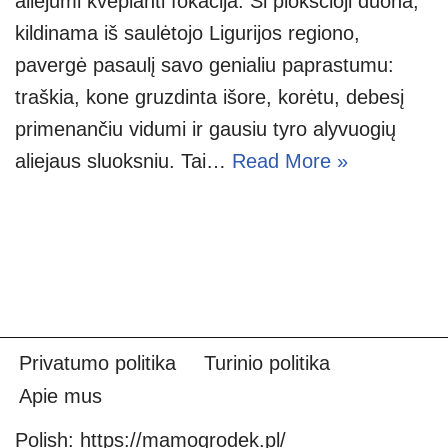
aliejumi kvepianti fokačija. Ši plokščioji duona,
kildinama iš saulėtojo Ligurijos regiono,
pavergė pasaulį savo genialiu paprastumu:
traškia, kone gruzdinta išore, korėtu, debesį
primenančiu vidumi ir gausiu tyro alyvuogių
aliejaus sluoksniu. Tai…
Read More »
Privatumo politika
Turinio politika
Apie mus
Polish:
https://mamogrodek.pl/