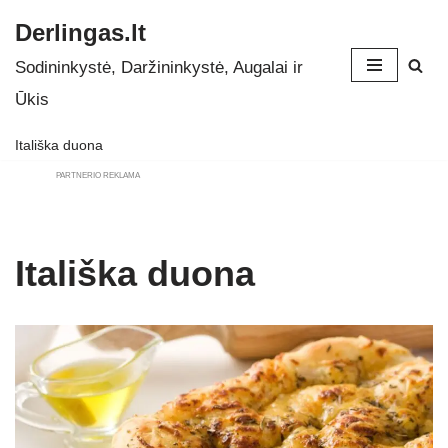
Derlingas.lt
Skip
Sodininkystė, Daržininkystė, Augalai ir
to
Ūkis
content
Itališka duona
PARTNERIO REKLAMA
Itališka duona