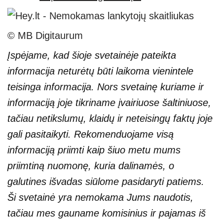
© MB Digitaurum
Įspėjame, kad šioje svetainėje pateikta
informacija neturėtų būti laikoma vienintele
teisinga informacija. Nors svetainę kuriame ir
informaciją joje tikriname įvairiuose šaltiniuose,
tačiau netikslumų, klaidų ir neteisingų faktų joje
gali pasitaikyti. Rekomenduojame visą
informaciją priimti kaip šiuo metu mums
priimtiną nuomonę, kuria dalinamės, o
galutines išvadas siūlome pasidaryti patiems.
Ši svetainė yra nemokama Jums naudotis,
tačiau mes gauname komisinius ir pajamas iš