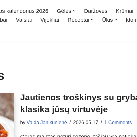
os kalendorius 2026
Gėlės
Daržovės
Krūmai
bai
Vaisiai
Vijokliai
Receptai
Ūkis
Įdo
s
Jautienos troškinys su gryb
klasika jūsų virtuvėje
by
Vaida Janikūnienė
2026-05-17
1 Comments
Geras maistas neturi sezono, tačiau yra patieka