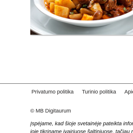
Privatumo politika
Turinio politika
Api
© MB Digitaurum
Įspėjame, kad šioje svetainėje pateikta info
joje tikriname įvairiuose šaltiniuose, tačiau