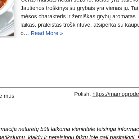
Jautienos troškinys su grybais yra vienas jų. Tai
mėsos charakteris ir žemiškas grybų aromatas. N
laikas, praleistas troškintuve, atsiperka su kau
o…
Read More »
Polish:
https://mamogrodek
e mus
rmacija neturėtų būti laikoma vienintele teisinga informac
 netikslumų, klaidų ir neteisingų faktų joje gali pasitaiky