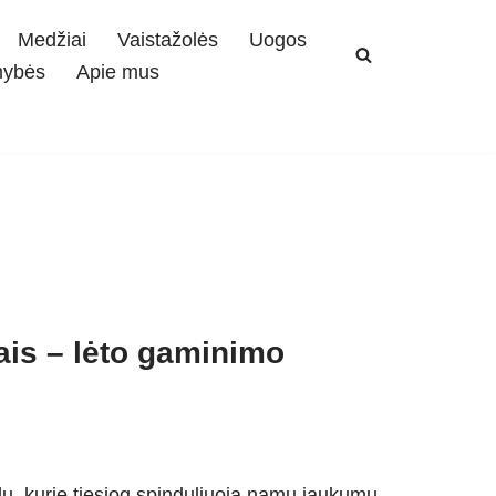
Medžiai
Vaistažolės
Uogos
mybės
Apie mus
ais – lėto gaminimo
lų, kurie tiesiog spinduliuoja namų jaukumu.