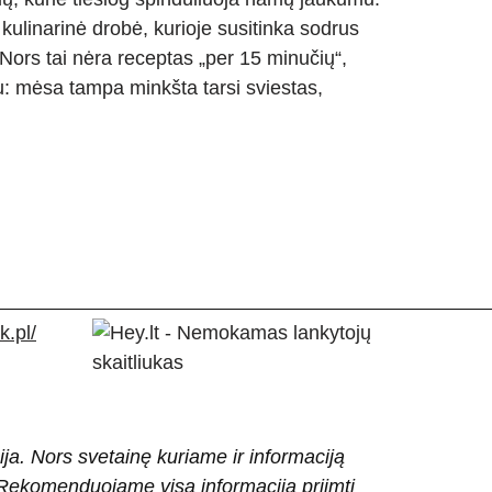
 kulinarinė drobė, kurioje susitinka sodrus
ors tai nėra receptas „per 15 minučių“,
pu: mėsa tampa minkšta tarsi sviestas,
.pl/
ija. Nors svetainę kuriame ir informaciją
ti. Rekomenduojame visą informaciją priimti