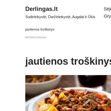
Derlingas.lt
Sėj
Skip
Gry
Sodininkystė, Daržininkystė, Augalai ir Ūkis
to
content
jautienos troškinys
PARTNERIO REKLAMA
jautienos troškiny