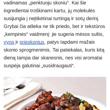
vadinamas „penktuoju skoniu“. Kai šie
ingredientai troškinami kartu, jų molekulės
susijungia į neįtikėtinai turtingą ir sotų derinį.
Grybai čia atlieka ne tik priedo, bet ir tekstūros
„kempinės“ vaidmenį: jie sugeria mėsos sultis,
vyną
ir
prieskonius
, patys tapdami mažais
skonio sprogmenimis. Tai patiekalas, kuris kitą
dieną tampa dar skanesnis, nes visi aromatai
suspėja galutinai „susidraugauti“.