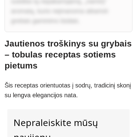
suteikia tą nepakartojamą, „naminį“
aromatą, kurio neįmanoma atkartoti
greitais gaminimo būdais.
Jautienos troškinys su grybais
– tobulas receptas sotiems
pietums
Šis receptas orientuotas į sodrų, tradicinį skonį
su lengva elegancijos nata.
Nepraleiskite mūsų