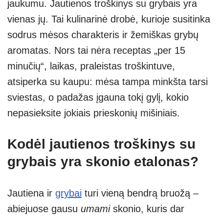
jaukumu. Jautienos troškinys su grybais yra
A
a
n
vienas jų. Tai kulinarinė drobė, kurioje susitinka
p
m
g
sodrus mėsos charakteris ir žemiškas grybų
p
er
aromatas. Nors tai nėra receptas „per 15
minučių“, laikas, praleistas troškintuve,
atsiperka su kaupu: mėsa tampa minkšta tarsi
sviestas, o padažas įgauna tokį gylį, kokio
nepasieksite jokiais prieskonių mišiniais.
Kodėl jautienos troškinys su
grybais yra skonio etalonas?
Jautiena ir
grybai
turi vieną bendrą bruožą –
abiejuose gausu
umami
skonio, kuris dar