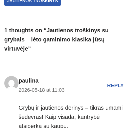
JAUTIENOS TROŠKINYS
p
m
g
p
er
1 thoughts on “Jautienos troškinys su
grybais – lėto gaminimo klasika jūsų
virtuvėje”
paulina
REPLY
2026-05-18 at 11:03
Grybų ir jautienos derinys – tikras umami
šedevras! Kaip visada, kantrybė
atsiperka su kaupu.