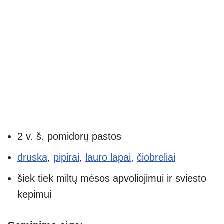
2 v. š. pomidorų pastos
druska
,
pipirai
,
lauro lapai
,
čiobreliai
šiek tiek miltų mėsos apvoliojimui ir sviesto
kepimui