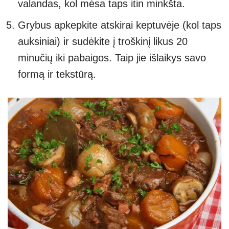
valandas, kol mėsa taps itin minkšta.
Grybus apkepkite atskirai keptuvėje (kol taps
auksiniai) ir sudėkite į troškinį likus 20
minučių iki pabaigos. Taip jie išlaikys savo
formą ir tekstūrą.