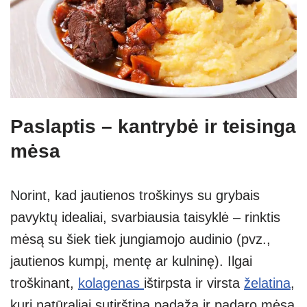
Paslaptis – kantrybė ir teisinga
mėsa
Norint, kad jautienos troškinys su grybais
pavyktų idealiai, svarbiausia taisyklė – rinktis
mėsą su šiek tiek jungiamojo audinio (pvz.,
jautienos kumpį, mentę ar kulninę). Ilgai
troškinant,
kolagenas
ištirpsta ir virsta
želatina
,
kuri natūraliai sutirština padažą ir padaro mėsą