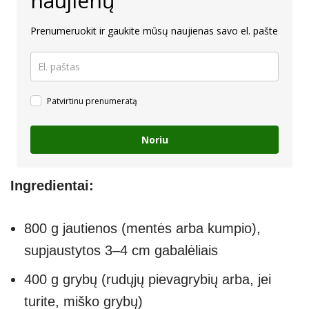
naujienų
Prenumeruokit ir gaukite mūsų naujienas savo el. pašte
Patvirtinu prenumeratą
Noriu
Ingredientai:
800 g jautienos (mentės arba kumpio),
supjaustytos 3–4 cm gabalėliais
400 g grybų (rudųjų pievagrybių arba, jei
turite, miško grybų)