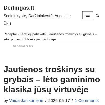
Derlingas.lt
Skip
Sodininkystė, Daržininkystė, Augalai ir
to
Ūkis
content
Receptai
›
Karštieji patiekalai
›
Jautienos troškinys su grybais –
lėto gaminimo klasika jūsų virtuvėje
PARTNERIO REKLAMA
Jautienos troškinys su
grybais – lėto gaminimo
klasika jūsų virtuvėje
by
Vaida Janikūnienė
2026-05-17
1 Comments