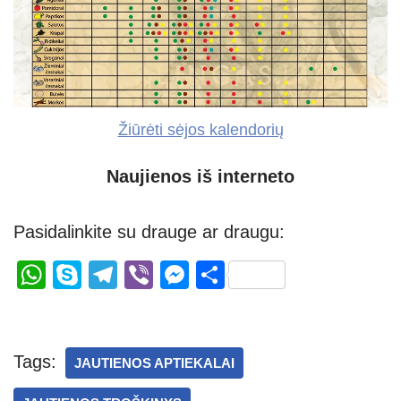
Žiūrėti sėjos kalendorių
Naujienos iš interneto
Pasidalinkite su drauge ar draugu:
W
S
T
Vi
M
S
h
ky
el
b
e
h
at
p
e
er
ss
ar
s
e
gr
e
e
Tags:
JAUTIENOS APTIEKALAI
A
a
n