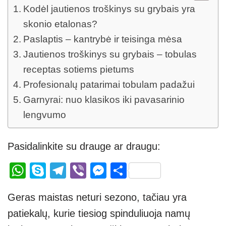
Kodėl jautienos troškinys su grybais yra
skonio etalonas?
Paslaptis – kantrybė ir teisinga mėsa
Jautienos troškinys su grybais – tobulas
receptas sotiems pietums
Profesionalų patarimai tobulam padažui
Garnyrai: nuo klasikos iki pavasarinio
lengvumo
Pasidalinkite su drauge ar draugu:
W
S
T
Vi
M
S
h
ky
el
b
e
h
Geras maistas neturi sezono, tačiau yra
at
p
e
er
ss
ar
patiekalų, kurie tiesiog spinduliuoja namų
s
e
gr
e
e