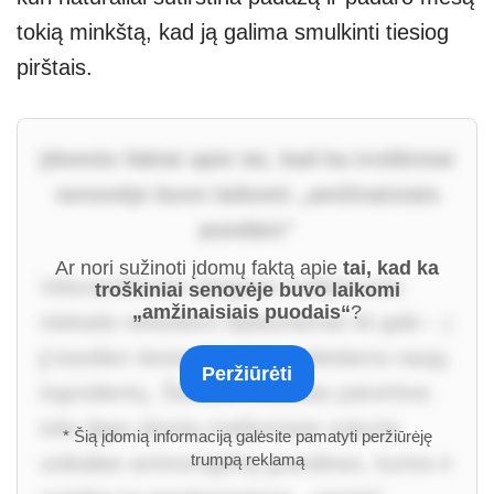
tokią minkštą, kad ją galima smulkinti tiesiog
pirštais.
Įdomūs faktai apie tai, kad ka troškiniai
senovėje buvo laikomi „amžinaisiais
puodais“
Ar nori sužinoti įdomų faktą apie
tai, kad ka
Viduramžiuose užeigose troškintuvas
troškiniai senovėje buvo laikomi
„amžinaisiais puodais“
?
niekada nebūdavo išplaunamas iki galo – į
jį kasdien tiesiog būdavo pridedama naujų
Peržiūrėti
ingredientų. Šiandien mokslas patvirtina:
toks ilgas skonių maišymasis sukuria
* Šią įdomią informaciją galėsite pamatyti peržiūrėję
trumpą reklamą
unikalias aminorūgščių grandines, kurios ir