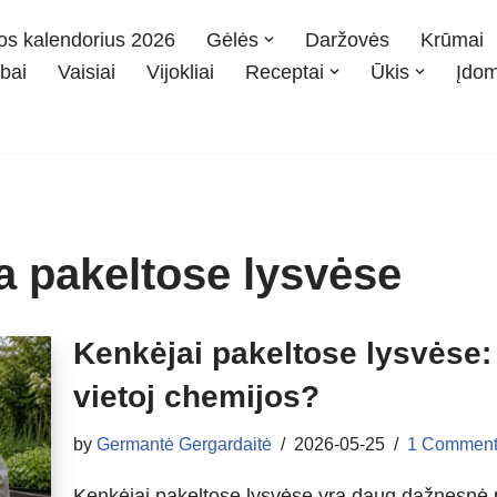
os kalendorius 2026
Gėlės
Daržovės
Krūmai
bai
Vaisiai
Vijokliai
Receptai
Ūkis
Įdo
a pakeltose lysvėse
Kenkėjai pakeltose lysvėse: 
vietoj chemijos?
by
Germantė Gergardaitė
2026-05-25
1 Comment
Kenkėjai pakeltose lysvėse yra daug dažnesnė p