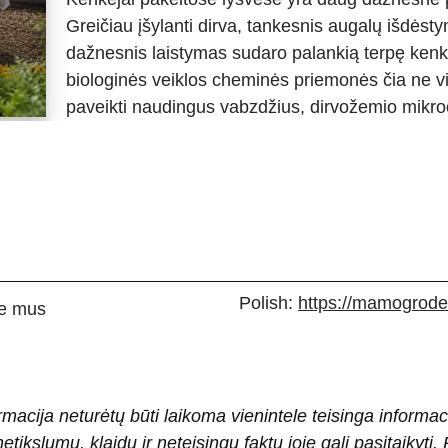
Greičiau įšylanti dirva, tankesnis augalų išdėsty
dažnesnis laistymas sudaro palankią terpę kenkė
biologinės veiklos cheminės priemonės čia ne vi
paveikti naudingus vabzdžius, dirvožemio mi
Polish:
https://mamogrodek
e mus
rmacija neturėtų būti laikoma vienintele teisinga informac
 netikslumų, klaidų ir neteisingų faktų joje gali pasitaiky