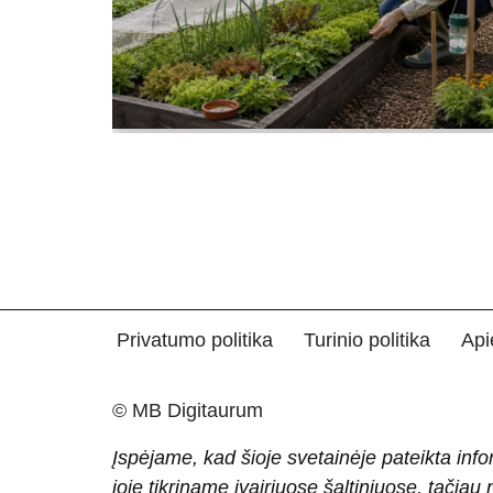
Privatumo politika
Turinio politika
Api
© MB Digitaurum
Įspėjame, kad šioje svetainėje pateikta info
joje tikriname įvairiuose šaltiniuose, tačiau