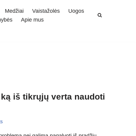
Medžiai
Vaistažolės
Uogos
mybės
Apie mus
ką iš tikrųjų verta naudoti
s
roblema nei galima pagalvoti iš pradžių.