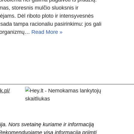
mas, storesnis mulčio sluoksnis ir
jams. Dėl riboto ploto ir intensyvesnės
sada tampa racionaliu pasirinkimu: jos gali
kroorganizmų…
Read More »
.pl/
ija. Nors svetainę kuriame ir informaciją
ti. Rekomenduojame visą informaciją priimti