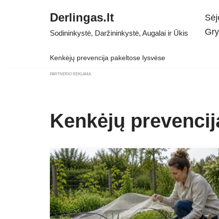
Derlingas.lt
Sėj
Skip
Gry
Sodininkystė, Daržininkystė, Augalai ir Ūkis
to
content
Kenkėjų prevencija pakeltose lysvėse
PARTNERIO REKLAMA
Kenkėjų prevencij