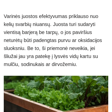
Varinės juostos efektyvumas priklauso nuo
kelių svarbių niuansų. Juosta turi sudaryti
vientisą barjerą be tarpų, o jos paviršius
neturėtų būti padengtas purvu ar oksidacijos
sluoksniu. Be to, ši priemonė neveikia, jei
šliužai jau yra patekę į lysvės vidų kartu su
mulčiu, sodinukais ar dirvožemiu.