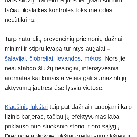
dalis šliužų. Tai leidžia juos lengviau surinkti,
tačiau ilgalaikės kontrolės toks metodas
neužtikrina.
Tarp natūralių prevencinių priemonių dažnai
minimi ir stiprų kvapą turintys augalai –
šalavijai,
čiobreliai
,
levandos
,
mėtos
. Nors jie
nesustabdo šliužų tiesiogiai, intensyvesnis
aromatas kai kuriais atvejais gali sumažinti jų
aktyvumą jautresnėse lysvių vietose.
Kiaušinių lukštai
taip pat dažnai naudojami kaip
fizinis barjeras, tačiau jų efektyvumas labai
priklauso nuo sluoksnio storio ir oro sąlygų.
Drėgnoje aplinkoje lukštai greitai suminkštėja ir