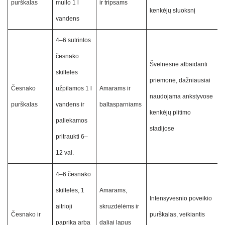
purškalas
muilo 1 l
ir tripsams
kenkėjų sluoksnį
vandens
4–6 sutrintos
česnako
Švelnesnė atbaidanti
skiltelės
priemonė, dažniausiai
Česnako
užpilamos 1 l
Amarams ir
naudojama ankstyvose
purškalas
vandens ir
baltasparniams
kenkėjų plitimo
paliekamos
stadijose
pritraukti 6–
12 val.
4–6 česnako
skiltelės, 1
Amarams,
Intensyvesnio poveikio
aitrioji
skruzdėlėms ir
Česnako ir
purškalas, veikiantis
paprika arba
daliai lapus