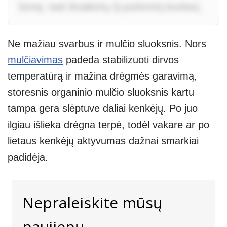
žemę, kad išnaikintų šį požeminį bunkerį.
Ne mažiau svarbus ir mulčio sluoksnis. Nors
mulčiavimas
padeda stabilizuoti dirvos
temperatūrą ir mažina drėgmės garavimą,
storesnis organinio mulčio sluoksnis kartu
tampa gera slėptuve daliai kenkėjų. Po juo
ilgiau išlieka drėgna terpė, todėl vakare ar po
lietaus kenkėjų aktyvumas dažnai smarkiai
padidėja.
Nepraleiskite mūsų
naujienų