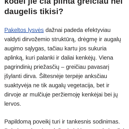
kodėl jie čia plinta greičiau nei
daugelis tikisi?
Pakeltos lysvės
dažnai padeda efektyviau
valdyti dirvožemio struktūrą, drėgmę ir augalų
augimo sąlygas, tačiau kartu jos sukuria
aplinką, kuri palanki ir daliai kenkėjų. Viena
pagrindinių priežasčių – greičiau pavasarį
įšylanti dirva. Šiltesnėje terpėje anksčiau
suaktyvėja ne tik augalų vegetacija, bet ir
dirvoje ar mulčiuje peržiemoję kenkėjai bei jų
lervos.
Papildomą poveikį turi ir tankesnis sodinimas.