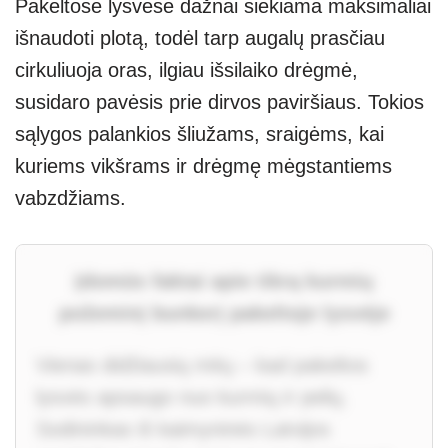
Pakeltose lysvėse dažnai siekiama maksimaliai
išnaudoti plotą, todėl tarp augalų prasčiau
cirkuliuoja oras, ilgiau išsilaiko drėgmė,
susidaro pavėsis prie dirvos paviršiaus. Tokios
sąlygos palankios šliužams, sraigėms, kai
kuriems vikšrams ir drėgmę mėgstantiems
vabzdžiams.
Įdomūs faktai apie tikrą kurmių
požeminį bunkerį pakeltoje lysvėje
Vienas didžiausių mitų – kad pakeltos
lysvės apsaugo nuo kurmių ir pelių.
Sodininkas iš kaimyninės Latvijos