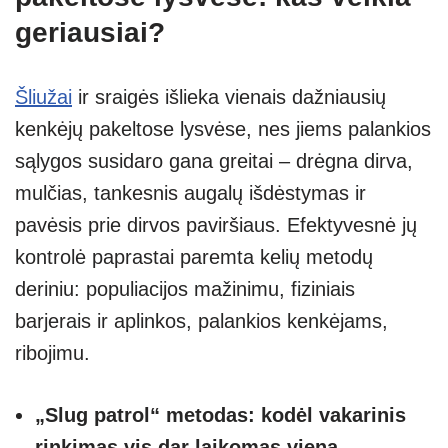
geriausiai?
Šliužai
ir sraigės išlieka vienais dažniausių
kenkėjų pakeltose lysvėse, nes jiems palankios
sąlygos susidaro gana greitai – drėgna dirva,
mulčias, tankesnis augalų išdėstymas ir
pavėsis prie dirvos paviršiaus. Efektyvesnė jų
kontrolė paprastai paremta kelių metodų
deriniu: populiacijos mažinimu, fiziniais
barjerais ir aplinkos, palankios kenkėjams,
ribojimu.
„Slug patrol“ metodas: kodėl vakarinis
rinkimas vis dar laikomas viena