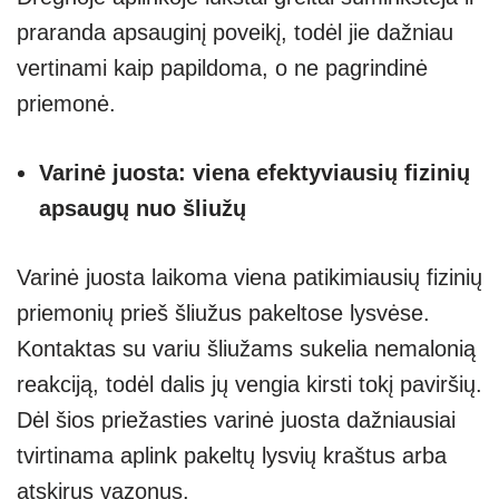
praranda apsauginį poveikį, todėl jie dažniau
vertinami kaip papildoma, o ne pagrindinė
priemonė.
Varinė juosta: viena efektyviausių fizinių
apsaugų nuo šliužų
Varinė juosta laikoma viena patikimiausių fizinių
priemonių prieš šliužus pakeltose lysvėse.
Kontaktas su variu šliužams sukelia nemalonią
reakciją, todėl dalis jų vengia kirsti tokį paviršių.
Dėl šios priežasties varinė juosta dažniausiai
tvirtinama aplink pakeltų lysvių kraštus arba
atskirus vazonus.