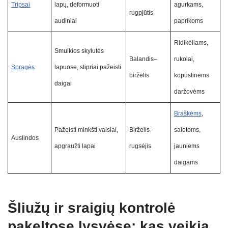
Tripsai
lapų, deformuoti
agurkams,
rugpjūtis
audiniai
paprikoms
Ridikėliams,
Smulkios skylutės
Balandis–
rukolai,
Spragės
lapuose, stipriai pažeisti
birželis
kopūstinėms
daigai
daržovėms
Braškėms
,
Pažeisti minkšti vaisiai,
Birželis–
salotoms,
Auslindos
apgraužti lapai
rugsėjis
jauniems
daigams
Šliužų ir sraigių kontrolė
pakeltose lysvėse: kas veikia