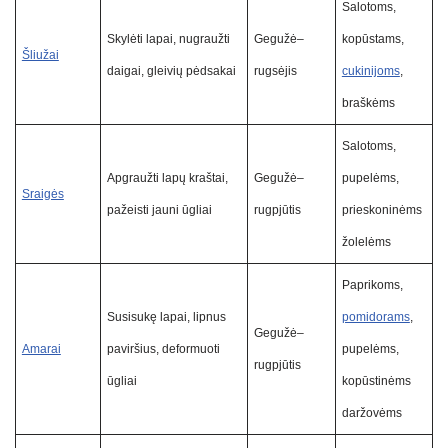
Salotoms,
Skylėti lapai, nugraužti
Gegužė–
kopūstams,
Šliužai
daigai, gleivių pėdsakai
rugsėjis
cukinijoms
,
braškėms
Salotoms,
Apgraužti lapų kraštai,
Gegužė–
pupelėms,
Sraigės
pažeisti jauni ūgliai
rugpjūtis
prieskoninėms
žolelėms
Paprikoms,
Susisukę lapai, lipnus
pomidorams
,
Gegužė–
Amarai
paviršius, deformuoti
pupelėms,
rugpjūtis
ūgliai
kopūstinėms
daržovėms