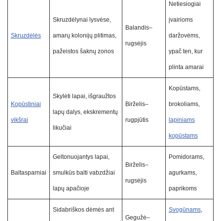
Netiesiogiai
Skruzdėlynai lysvėse,
įvairioms
Balandis–
Skruzdėlės
amarų kolonijų plitimas,
daržovėms,
rugsėjis
pažeistos šaknų zonos
ypač ten, kur
plinta amarai
Kopūstams,
Skylėti lapai, išgraužtos
Kopūstiniai
Birželis–
brokoliams,
lapų dalys, ekskrementų
vikšrai
rugpjūtis
lapiniams
likučiai
kopūstams
Geltonuojantys lapai,
Pomidorams,
Birželis–
Baltasparniai
smulkūs balti vabzdžiai
agurkams,
rugsėjis
lapų apačioje
paprikoms
Sidabriškos dėmės ant
Svogūnams
,
Gegužė–