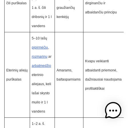
čili purškalas
dirginančiu ir
1 a. š. čili
graužiančių
atbaidančiu principu
dribsnių ir 1 l
kenkėjų
vandens
5–10 lašų
pipirmėčių
,
rozmarinų
ar
Kvapu veikianti
arbatmedžio
Eterinių aliejų
Amarams,
atbaidanti priemonė,
eterinio
purškalas
baltasparniams
dažniausiai naudojama
aliejaus, keli
profilaktiškai
lašai skysto
muilo ir 1 l
vandens
1–2 a. š.