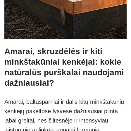
Amarai, skruzdėlės ir kiti
minkštakūniai kenkėjai: kokie
natūralūs purškalai naudojami
dažniausiai?
Amarai, baltasparniai ir dalis kitų minkštakūnių
kenkėjų pakeltose lysvėse dažniausiai plinta
labai greitai, nes šiltesnėje ir intensyviau
laistomoje aplinkoje augalai formuoja