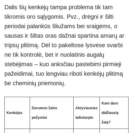
Dalis šių kenkėjų tampa problema tik tam
tikromis oro sąlygomis. Pvz., drėgni ir šilti
periodai palankūs šliužams bei sraigėms, o
sausas ir šiltas oras dažnai spartina amarų ar
tripsų plitimą. Dėl to pakeltose lysvėse svarbi
ne tik kontrolė, bet ir nuolatinis augalų
stebėjimas – kuo anksčiau pastebimi pirmieji
pažeidimai, tuo lengviau riboti kenkėjų plitimą
be cheminių priemonių.
Kam daro
Daromos žalos
Aktyviausias
Kenkėjas
didžiausią
požymiai
laikotarpis
žalą?