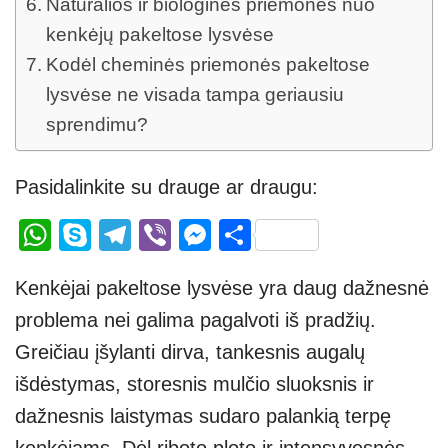
Natūralios ir biologinės priemonės nuo
kenkėjų pakeltose lysvėse
Kodėl cheminės priemonės pakeltose
lysvėse ne visada tampa geriausiu
sprendimu?
Pasidalinkite su drauge ar draugu:
W
S
T
Vi
M
S
h
ky
el
b
e
h
Kenkėjai pakeltose lysvėse yra daug dažnesnė
at
p
e
er
ss
ar
problema nei galima pagalvoti iš pradžių.
s
e
gr
e
e
Greičiau įšylanti dirva, tankesnis augalų
A
a
n
išdėstymas, storesnis mulčio sluoksnis ir
p
m
g
dažnesnis laistymas sudaro palankią terpę
p
er
kenkėjams. Dėl riboto ploto ir intensyvesnės