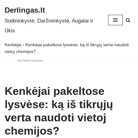
Derlingas.lt
Skip
Sodininkystė, Daržininkystė, Augalai ir
to
Ūkis
content
Kenkėjai
›
Kenkėjai pakeltose lysvėse: ką iš tikrųjų verta naudoti
vietoj chemijos?
PARTNERIO REKLAMA
Kenkėjai pakeltose
lysvėse: ką iš tikrųjų
verta naudoti vietoj
chemijos?