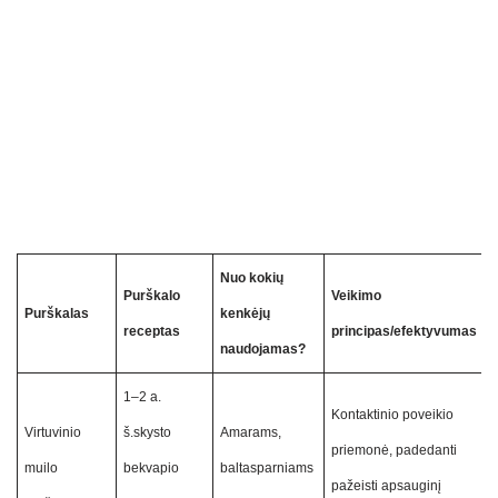
Nuo kokių
Purškalo
Veikimo
Purškalas
kenkėjų
receptas
principas/efektyvumas
naudojamas?
1–2 a.
Kontaktinio poveikio
Virtuvinio
š.skysto
Amarams,
priemonė, padedanti
muilo
bekvapio
baltasparniams
pažeisti apsauginį