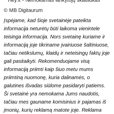
© MB Digitaurum
Įspėjame, kad šioje svetainėje pateikta
informacija neturėtų būti laikoma vienintele
teisinga informacija. Nors svetainę kuriame ir
informaciją joje tikriname įvairiuose šaltiniuose,
tačiau netikslumų, klaidų ir neteisingų faktų joje
gali pasitaikyti. Rekomenduojame visą
informaciją priimti kaip šiuo metu mums
priimtiną nuomonę, kuria dalinamės, o
galutines išvadas siūlome pasidaryti patiems.
Ši svetainė yra nemokama Jums naudotis,
tačiau mes gauname komisinius ir pajamas iš
įmonių, kurių reklamą matote joje. Reklama