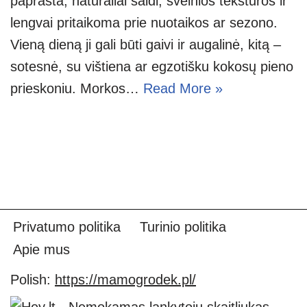
paprasta, natūraliai saldi, švelnios tekstūros ir
lengvai pritaikoma prie nuotaikos ar sezono.
Vieną dieną ji gali būti gaivi ir augalinė, kitą –
sotesnė, su vištiena ar egzotišku kokosų pieno
prieskoniu. Morkos…
Read More »
Privatumo politika
Turinio politika
Apie mus
Polish:
https://mamogrodek.pl/