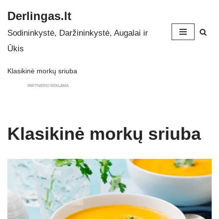
Derlingas.lt
Skip
Sodininkystė, Daržininkystė, Augalai ir
to
Ūkis
content
Klasikinė morkų sriuba
PARTNERIO REKLAMA
Klasikinė morkų sriuba